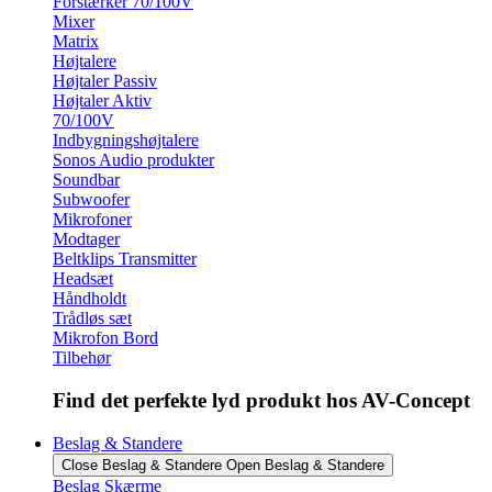
Forstærker 70/100V
Mixer
Matrix
Højtalere
Højtaler Passiv
Højtaler Aktiv
70/100V
Indbygningshøjtalere
Sonos Audio produkter
Soundbar
Subwoofer
Mikrofoner
Modtager
Beltklips Transmitter
Headsæt
Håndholdt
Trådløs sæt
Mikrofon Bord
Tilbehør
Find det perfekte lyd produkt hos AV-Concept
Beslag & Standere
Close Beslag & Standere
Open Beslag & Standere
Beslag Skærme