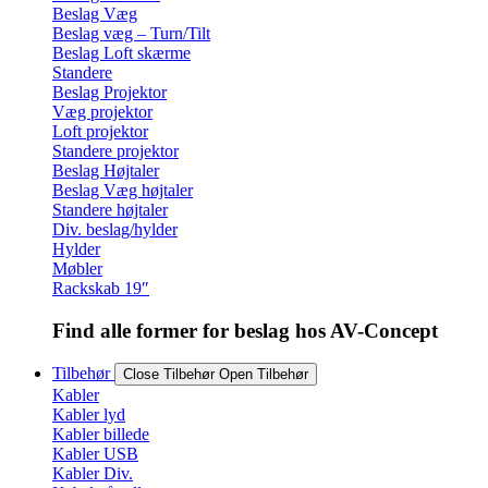
Beslag Væg
Beslag væg – Turn/Tilt
Beslag Loft skærme
Standere
Beslag Projektor
Væg projektor
Loft projektor
Standere projektor
Beslag Højtaler
Beslag Væg højtaler
Standere højtaler
Div. beslag/hylder
Hylder
Møbler
Rackskab 19″
Find alle former for beslag hos AV-Concept
Tilbehør
Close Tilbehør
Open Tilbehør
Kabler
Kabler lyd
Kabler billede
Kabler USB
Kabler Div.