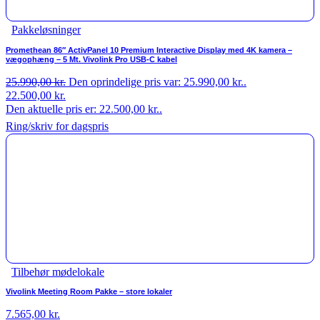
Pakkeløsninger
Promethean 86″ ActivPanel 10 Premium Interactive Display med 4K kamera –
vægophæng – 5 Mt. Vivolink Pro USB-C kabel
25.990,00
kr.
Den oprindelige pris var: 25.990,00 kr..
22.500,00
kr.
Den aktuelle pris er: 22.500,00 kr..
Ring/skriv for dagspris
Tilbehør mødelokale
Vivolink Meeting Room Pakke – store lokaler
7.565,00
kr.