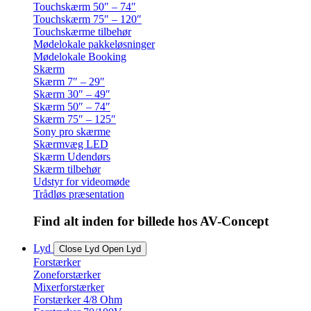
Touchskærm 50″ – 74″
Touchskærm 75″ – 120″
Touchskærme tilbehør
Mødelokale pakkeløsninger
Mødelokale Booking
Skærm
Skærm 7″ – 29″
Skærm 30″ – 49″
Skærm 50″ – 74″
Skærm 75″ – 125″
Sony pro skærme
Skærmvæg LED
Skærm Udendørs
Skærm tilbehør
Udstyr for videomøde
Trådløs præsentation
Find alt inden for billede hos AV-Concept
Lyd
Close Lyd
Open Lyd
Forstærker
Zoneforstærker
Mixerforstærker
Forstærker 4/8 Ohm