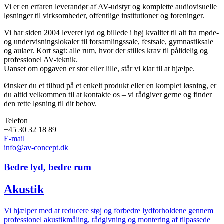
Vi er en erfaren leverandør af AV-udstyr og komplette audiovisuelle
løsninger til virksomheder, offentlige institutioner og foreninger.
Vi har siden 2004 leveret lyd og billede i høj kvalitet til alt fra møde-
og undervisningslokaler til forsamlingssale, festsale, gymnastiksale
og aulaer. Kort sagt: alle rum, hvor der stilles krav til pålidelig og
professionel AV-teknik.
Uanset om opgaven er stor eller lille, står vi klar til at hjælpe.
Ønsker du et tilbud på et enkelt produkt eller en komplet løsning, er
du altid velkommen til at kontakte os – vi rådgiver gerne og finder
den rette løsning til dit behov.
Telefon
+45 30 32 18 89
E-mail
info@av-concept.dk
Bedre lyd, bedre rum
Akustik
Vi hjælper med at reducere støj og forbedre lydforholdene gennem
professionel akustikmåling, rådgivning og montering af tilpassede