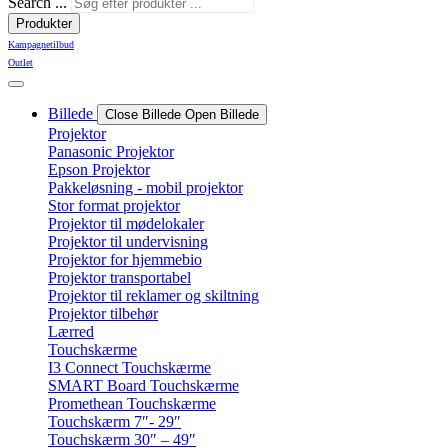
Search ...
Produkter
Kampagnetilbud
Outlet
Billede
Close Billede
Open Billede
Projektor
Panasonic Projektor
Epson Projektor
Pakkeløsning - mobil projektor
Stor format projektor
Projektor til mødelokaler
Projektor til undervisning
Projektor for hjemmebio
Projektor transportabel
Projektor til reklamer og skiltning
Projektor tilbehør
Lærred
Touchskærme
I3 Connect Touchskærme
SMART Board Touchskærme
Promethean Touchskærme
Touchskærm 7″- 29″
Touchskærm 30″ – 49″