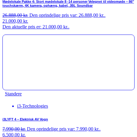
Mødelokale Pakke 4: Stort mødelokale 8 -14 personer Velegnet til videomøde – 86″
touchskærm, 4K kamera, ophæng, kabel, JBL Soundbar
26.888,00
kr.
Den oprindelige pris var: 26.888,00 kr..
21.000,00
kr.
Den aktuelle pris er: 21.000,00 kr..
Standere
i3-Technologies
i3LYFT 4 – Elektrisk AV Vogn
7.990,00
kr.
Den oprindelige pris var: 7.990,00 kr..
6.500,00
kr.