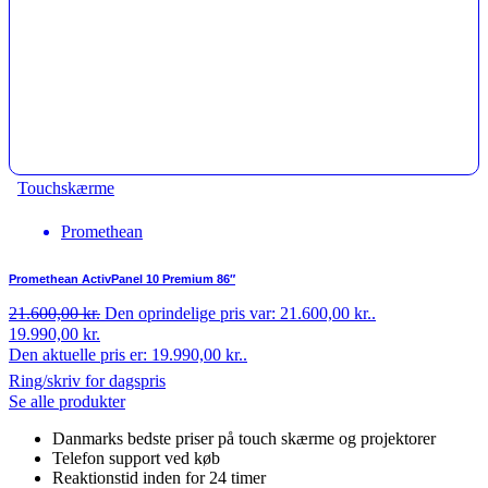
Touchskærme
Promethean
Promethean ActivPanel 10 Premium 86″
21.600,00
kr.
Den oprindelige pris var: 21.600,00 kr..
19.990,00
kr.
Den aktuelle pris er: 19.990,00 kr..
Ring/skriv for dagspris
Se alle produkter
Danmarks bedste priser på touch skærme og projektorer
Telefon support ved køb
Reaktionstid inden for 24 timer