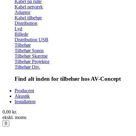
Kabel på rulle
Kabel netværk
Adaptor
Kabel tilbehør
Distribution
Lyd
Billede
Distribution USB
Tilbehør
Tilbehør Sonos
Tilbehør Skærme
Tilbehør Projektor
Tilbehør Div.
Find alt inden for tilbehør hos AV-Concept
Producent
Akustik
Installation
0,00
kr.
ekskl. moms
0