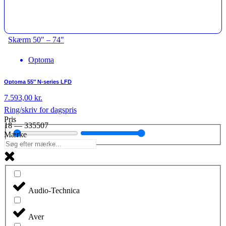
Skærm 50" – 74"
Optoma
Optoma 55″ N-series LFD
7.593,00
kr.
Ring/skriv for dagspris
Pris
18
—
335507
Mærke
Audio-Technica
Aver