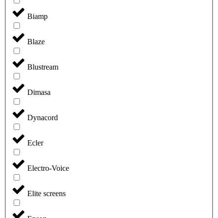
Biamp
Blaze
Blustream
Dimasa
Dynacord
Ecler
Electro-Voice
Elite screens