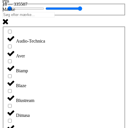
Pris
18
—
335507
Mærke
Audio-Technica
Aver
Biamp
Blaze
Blustream
Dimasa