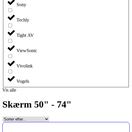
Sony
Techly
Tight AV
ViewSonic
Vivolink
Vogels
Vis alle
Skærm 50" - 74"