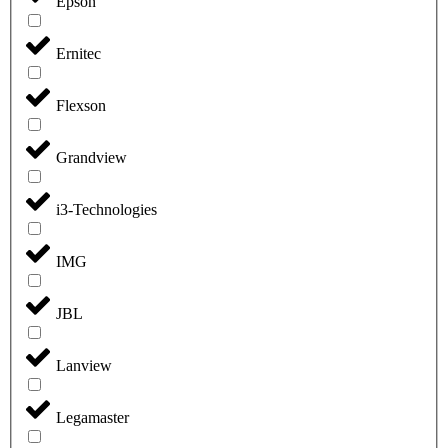
Epson
Ernitec
Flexson
Grandview
i3-Technologies
IMG
JBL
Lanview
Legamaster