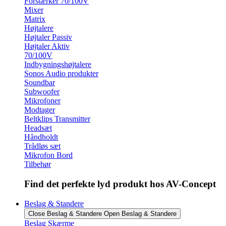
Forstærker 70/100V
Mixer
Matrix
Højtalere
Højtaler Passiv
Højtaler Aktiv
70/100V
Indbygningshøjtalere
Sonos Audio produkter
Soundbar
Subwoofer
Mikrofoner
Modtager
Beltklips Transmitter
Headsæt
Håndholdt
Trådløs sæt
Mikrofon Bord
Tilbehør
Find det perfekte lyd produkt hos AV-Concept
Beslag & Standere
Close Beslag & Standere
Open Beslag & Standere
Beslag Skærme