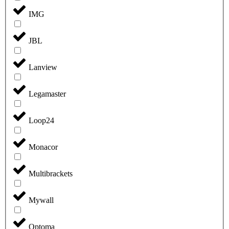
IMG
JBL
Lanview
Legamaster
Loop24
Monacor
Multibrackets
Mywall
Optoma