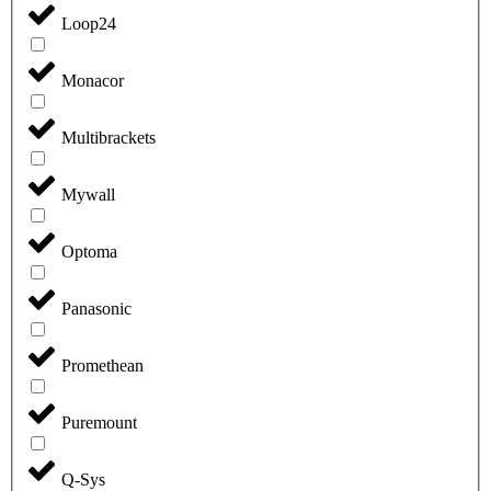
Loop24
Monacor
Multibrackets
Mywall
Optoma
Panasonic
Promethean
Puremount
Q-Sys