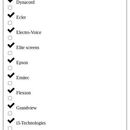
Dynacord
Ecler
Electro-Voice
Elite screens
Epson
Ernitec
Flexson
Grandview
i3-Technologies