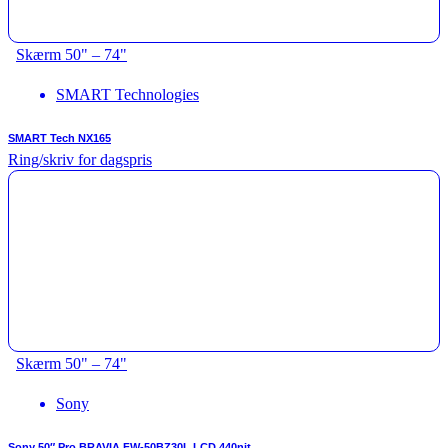
Skærm 50" – 74"
SMART Technologies
SMART Tech NX165
Ring/skriv for dagspris
Skærm 50" – 74"
Sony
Sony 50″ Pro BRAVIA FW-50BZ30L LCD 440nit