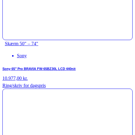
Skærm 50" – 74"
Sony
Sony 65″ Pro BRAVIA FW-65BZ30L LCD 440nit
10.977,00
kr.
Ring/skriv for dagspris