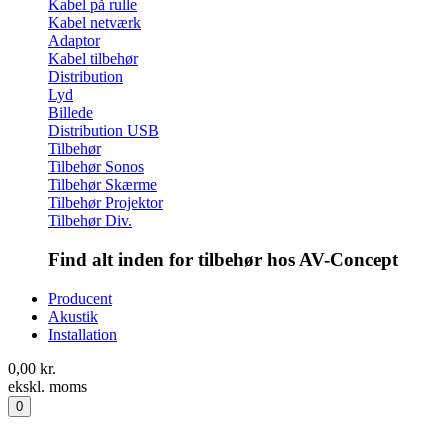
Kabel på rulle
Kabel netværk
Adaptor
Kabel tilbehør
Distribution
Lyd
Billede
Distribution USB
Tilbehør
Tilbehør Sonos
Tilbehør Skærme
Tilbehør Projektor
Tilbehør Div.
Find alt inden for tilbehør hos AV-Concept
Producent
Akustik
Installation
0,00
kr.
ekskl. moms
0