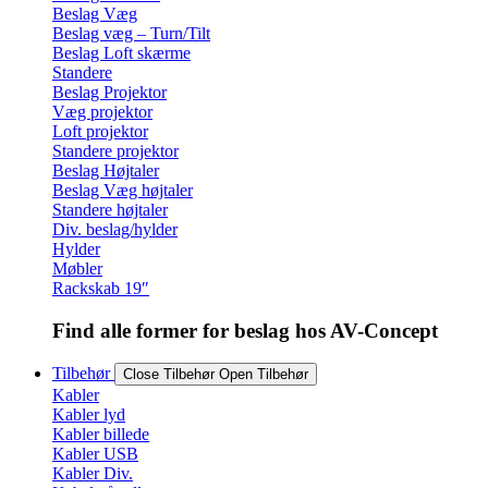
Beslag Væg
Beslag væg – Turn/Tilt
Beslag Loft skærme
Standere
Beslag Projektor
Væg projektor
Loft projektor
Standere projektor
Beslag Højtaler
Beslag Væg højtaler
Standere højtaler
Div. beslag/hylder
Hylder
Møbler
Rackskab 19″
Find alle former for beslag hos AV-Concept
Tilbehør
Close Tilbehør
Open Tilbehør
Kabler
Kabler lyd
Kabler billede
Kabler USB
Kabler Div.