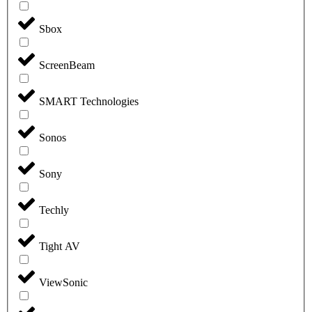
Sbox
ScreenBeam
SMART Technologies
Sonos
Sony
Techly
Tight AV
ViewSonic