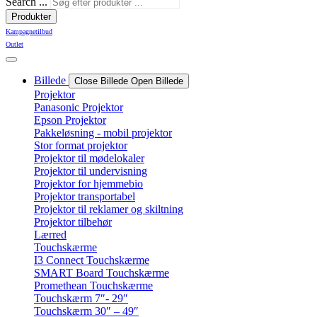
Search ...
Produkter
Kampagnetilbud
Outlet
Billede
Close Billede
Open Billede
Projektor
Panasonic Projektor
Epson Projektor
Pakkeløsning - mobil projektor
Stor format projektor
Projektor til mødelokaler
Projektor til undervisning
Projektor for hjemmebio
Projektor transportabel
Projektor til reklamer og skiltning
Projektor tilbehør
Lærred
Touchskærme
I3 Connect Touchskærme
SMART Board Touchskærme
Promethean Touchskærme
Touchskærm 7″- 29″
Touchskærm 30″ – 49″