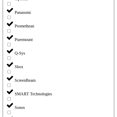
Panasonic
Promethean
Puremount
Q-Sys
Sbox
ScreenBeam
SMART Technologies
Sonos