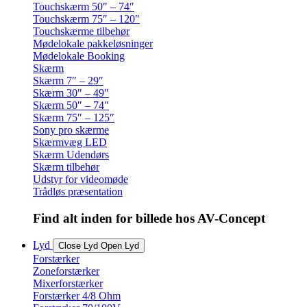
Touchskærm 50″ – 74″
Touchskærm 75″ – 120″
Touchskærme tilbehør
Mødelokale pakkeløsninger
Mødelokale Booking
Skærm
Skærm 7″ – 29″
Skærm 30″ – 49″
Skærm 50″ – 74″
Skærm 75″ – 125″
Sony pro skærme
Skærmvæg LED
Skærm Udendørs
Skærm tilbehør
Udstyr for videomøde
Trådløs præsentation
Find alt inden for billede hos AV-Concept
Lyd
Close Lyd
Open Lyd
Forstærker
Zoneforstærker
Mixerforstærker
Forstærker 4/8 Ohm