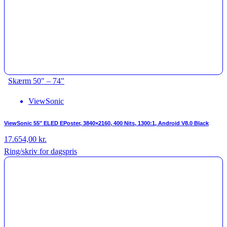
Skærm 50" – 74"
ViewSonic
ViewSonic 55″ ELED EPoster, 3840×2160, 400 Nits, 1300:1, Android V8.0 Black
17.654,00
kr.
Ring/skriv for dagspris