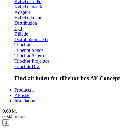
Kabel på rulle
Kabel netværk
Adaptor
Kabel tilbehør
Distribution
Lyd
Billede
Distribution USB
Tilbehør
Tilbehør Sonos
Tilbehør Skærme
Tilbehør Projektor
Tilbehør Div.
Find alt inden for tilbehør hos AV-Concept
Producent
Akustik
Installation
0,00
kr.
ekskl. moms
0