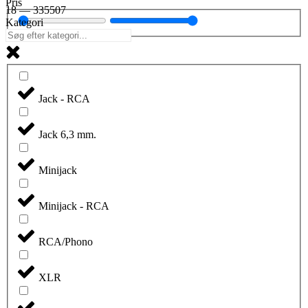
Pris
18
—
335507
Kategori
Jack - RCA
Jack 6,3 mm.
Minijack
Minijack - RCA
RCA/Phono
XLR