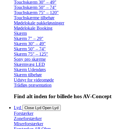
Touchskærm 30″ – 49″
Touchskærm 50″ – 74″
Touchskærm 75″ – 120″
Touchskærme tilbehør
Mødelokale pakkeløsninger
Mødelokale Booking
Skærm
Skærm 7″ – 29″
Skærm 30″ – 49″
Skærm 50″ – 74″
Skærm 75″ – 125″
Sony pro skærme
Skærmvæg LED
Skærm Udendørs
Skærm tilbehør
Udstyr for videomøde
Trådløs præsentation
Find alt inden for billede hos AV-Concept
Lyd
Close Lyd
Open Lyd
Forstærker
Zoneforstærker
Mixerforstærker
Forstærker 4/8 Ohm