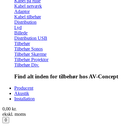
Kabel på rulle
Kabel netværk
Adaptor
Kabel tilbehør
Distribution
Lyd
Billede
Distribution USB
Tilbehør
Tilbehør Sonos
Tilbehør Skærme
Tilbehør Projektor
Tilbehør Div.
Find alt inden for tilbehør hos AV-Concept
Producent
Akustik
Installation
0,00
kr.
ekskl. moms
0