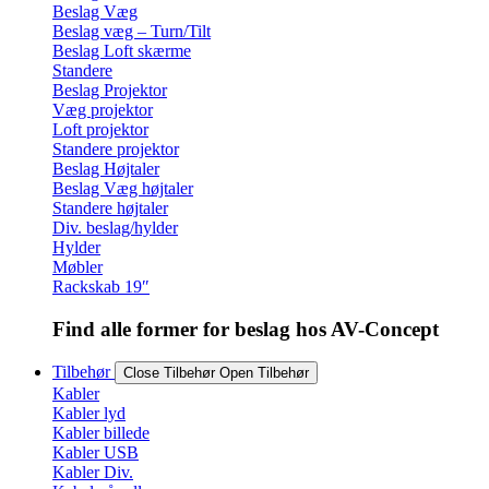
Beslag Væg
Beslag væg – Turn/Tilt
Beslag Loft skærme
Standere
Beslag Projektor
Væg projektor
Loft projektor
Standere projektor
Beslag Højtaler
Beslag Væg højtaler
Standere højtaler
Div. beslag/hylder
Hylder
Møbler
Rackskab 19″
Find alle former for beslag hos AV-Concept
Tilbehør
Close Tilbehør
Open Tilbehør
Kabler
Kabler lyd
Kabler billede
Kabler USB
Kabler Div.