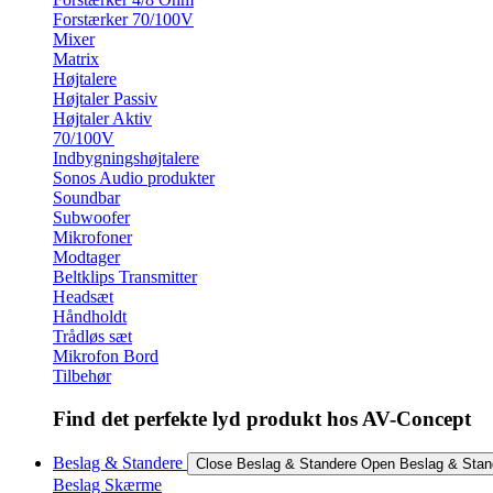
Forstærker 70/100V
Mixer
Matrix
Højtalere
Højtaler Passiv
Højtaler Aktiv
70/100V
Indbygningshøjtalere
Sonos Audio produkter
Soundbar
Subwoofer
Mikrofoner
Modtager
Beltklips Transmitter
Headsæt
Håndholdt
Trådløs sæt
Mikrofon Bord
Tilbehør
Find det perfekte lyd produkt hos AV-Concept
Beslag & Standere
Close Beslag & Standere
Open Beslag & Stan
Beslag Skærme