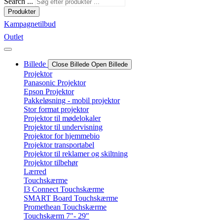
Search ...
Produkter
Kampagnetilbud
Outlet
Billede
Close Billede
Open Billede
Projektor
Panasonic Projektor
Epson Projektor
Pakkeløsning - mobil projektor
Stor format projektor
Projektor til mødelokaler
Projektor til undervisning
Projektor for hjemmebio
Projektor transportabel
Projektor til reklamer og skiltning
Projektor tilbehør
Lærred
Touchskærme
I3 Connect Touchskærme
SMART Board Touchskærme
Promethean Touchskærme
Touchskærm 7″- 29″