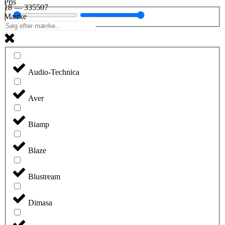
Pris
18
—
335507
Mærke
Audio-Technica
Aver
Biamp
Blaze
Blustream
Dimasa