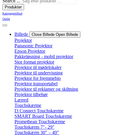
Search ...
Produkter
Kampagnetilbud
Outlet
Billede
Close Billede
Open Billede
Projektor
Panasonic Projektor
Epson Projektor
Pakkeløsning - mobil projektor
Stor format projektor
Projektor til mødelokaler
Projektor til undervisning
Projektor for hjemmebio
Projektor transportabel
Projektor til reklamer og skiltning
Projektor tilbehør
Lærred
Touchskærme
I3 Connect Touchskærme
SMART Board Touchskærme
Promethean Touchskærme
Touchskærm 7″- 29″
Touchskærm 30″ – 49″