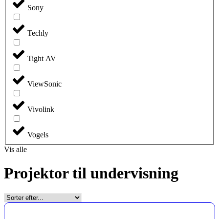
Sony
Techly
Tight AV
ViewSonic
Vivolink
Vogels
Vis alle
Projektor til undervisning