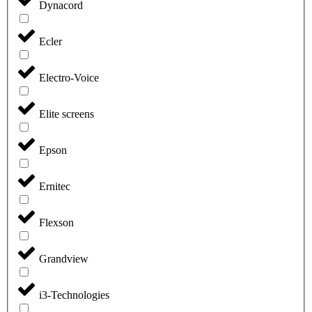
Dynacord
Ecler
Electro-Voice
Elite screens
Epson
Ernitec
Flexson
Grandview
i3-Technologies