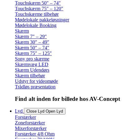
Touchskærm 50″ – 74″
Touchskærm 75″ – 120″
Touchskærme tilbehør
Mødelokale pakkeløsninger
Mødelokale Booking
Skærm
Skærm 7″ – 29″
Skærm 30″ – 49″
Skærm 50″ – 74″
Skærm 75″ – 125″
Sony pro skærme
Skærmvæg LED
Skærm Udendørs
Skærm tilbehør
Udstyr for videomøde
Trådløs præsentation
Find alt inden for billede hos AV-Concept
Lyd
Close Lyd
Open Lyd
Forstærker
Zoneforstærker
Mixerforstærker
Forstærker 4/8 Ohm