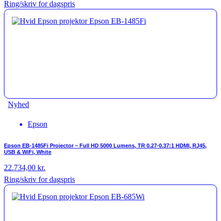
Ring/skriv for dagspris
Nyhed
Epson
Epson EB-1485Fi Projector – Full HD 5000 Lumens, TR 0.27-0.37:1 HDMI, RJ45,
USB & WiFi, White
22.734,00
kr.
Ring/skriv for dagspris