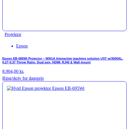
Projektor
Epson
Epson EB-685Wi Projector – WXGA Interactive teaching solution UST w/3500AL,
0.27-0.37 Throw Ratio, Dual pen, HDMI, RJ45 & Wall mount
8.904,00
kr.
Ring/skriv for dagspris