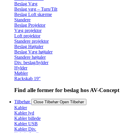
Beslag Væg
Beslag væg – Turn/Tilt
Beslag Loft skærme
Standere
Beslag Projektor
Væg projektor
Loft projektor
Standere projektor
Beslag Højtaler
Beslag Væg højtaler
Standere højtaler
Div. beslag/hylder
Hylder
Møbler
Rackskab 19″
Find alle former for beslag hos AV-Concept
Tilbehør
Close Tilbehør
Open Tilbehør
Kabler
Kabler lyd
Kabler billede
Kabler USB
Kabler Div.