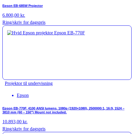
Epson EB-685W Projector
6.800,00
kr.
Ring/skriv for dagspris
Projektor til undervisning
Epson
Epson EB-770F, 4100 ANSI lumens, 1080p (1920×1080), 2500000:1, 16:9, 1524 –
3810 mm (60 – 150″) Mount not included.
10.893,00
kr.
Ring/skriv for dagspris