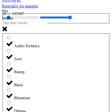
9.935,00
kr.
Ring/skriv for dagspris
Pris
18
—
335507
Mærke
Audio-Technica
Aver
Biamp
Blaze
Blustream
Dimasa