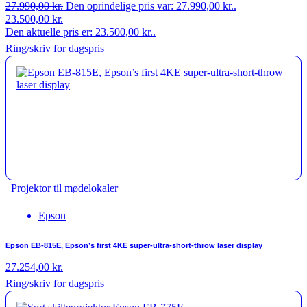
27.990,00
kr.
Den oprindelige pris var: 27.990,00 kr..
23.500,00
kr.
Den aktuelle pris er: 23.500,00 kr..
Ring/skriv for dagspris
Projektor til mødelokaler
Epson
Epson EB-815E, Epson’s first 4KE super-ultra-short-throw laser display
27.254,00
kr.
Ring/skriv for dagspris