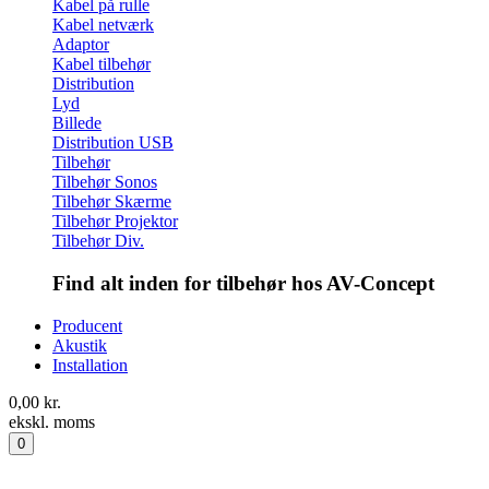
Kabel på rulle
Kabel netværk
Adaptor
Kabel tilbehør
Distribution
Lyd
Billede
Distribution USB
Tilbehør
Tilbehør Sonos
Tilbehør Skærme
Tilbehør Projektor
Tilbehør Div.
Find alt inden for tilbehør hos AV-Concept
Producent
Akustik
Installation
0,00
kr.
ekskl. moms
0