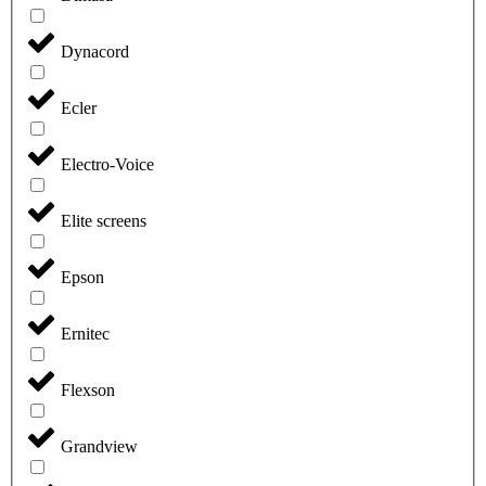
Dynacord
Ecler
Electro-Voice
Elite screens
Epson
Ernitec
Flexson
Grandview