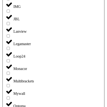
IMG
JBL
Lanview
Legamaster
Loop24
Monacor
Multibrackets
Mywall
Optoma