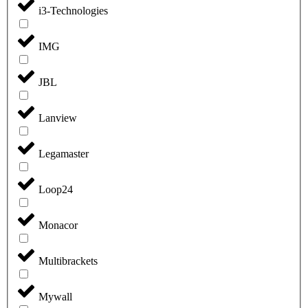
i3-Technologies
IMG
JBL
Lanview
Legamaster
Loop24
Monacor
Multibrackets
Mywall