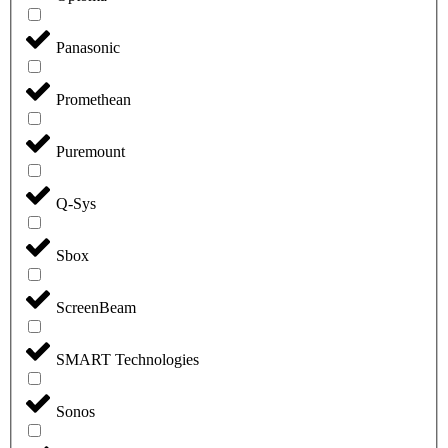
Panasonic
Promethean
Puremount
Q-Sys
Sbox
ScreenBeam
SMART Technologies
Sonos