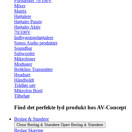
Forstærker 70/100V
Mixer
Matrix
Højtalere
Højtaler Passiv
Højtaler Aktiv
70/100V
Indbygningshøjtalere
Sonos Audio produkter
Soundbar
Subwoofer
Mikrofoner
Modtager
Beltklips Transmitter
Headsæt
Håndholdt
Trådløs sæt
Mikrofon Bord
Tilbehør
Find det perfekte lyd produkt hos AV-Concept
Beslag & Standere
Close Beslag & Standere
Open Beslag & Standere
Beslag Skærme