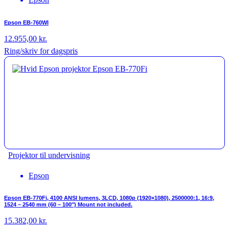
Epson EB-760WI
12.955,00
kr.
Ring/skriv for dagspris
Projektor til undervisning
Epson
Epson EB-770Fi, 4100 ANSI lumens, 3LCD, 1080p (1920×1080), 2500000:1, 16:9,
1524 – 2540 mm (60 – 100″) Mount not included.
15.382,00
kr.