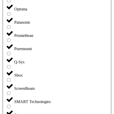
Optoma
Panasonic
Promethean
Puremount
Q-Sys
Sbox
ScreenBeam
SMART Technologies