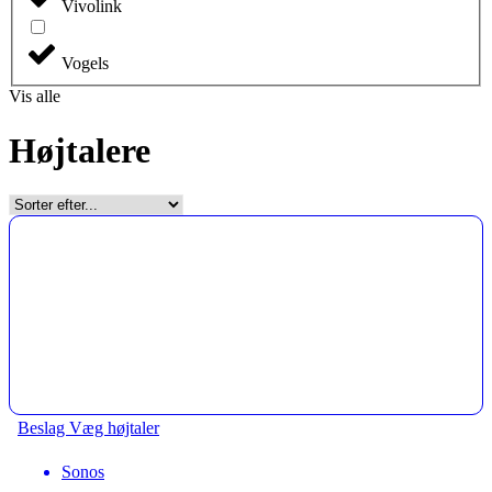
Vivolink
Vogels
Vis alle
Højtalere
Beslag Væg højtaler
Sonos