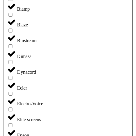
Biamp
Blaze
Blustream
Dimasa
Dynacord
Ecler
Electro-Voice
Elite screens
Epson