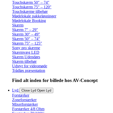
Touchskærm 50″ – 74″
Touchskærm 75″ – 120″
Touchskærme tilbehør
Mødelokale pakkeløsninger
Mødelokale Booking
Skærm
Skærm 7″ – 29″
Skærm 30″ – 49″
Skærm 50″ – 74″
Skærm 75″ – 125″
Sony pro skærme
Skærmvæg LED
Skærm Udendørs
Skærm tilbehør
Udstyr for videomøde
Trådløs præsentation
Find alt inden for billede hos AV-Concept
Lyd
Close Lyd
Open Lyd
Forstærker
Zoneforstærker
Mixerforstærker
Forstærker 4/8 Ohm