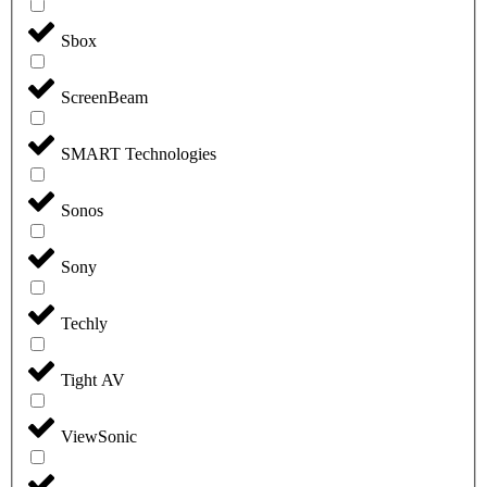
Sbox
ScreenBeam
SMART Technologies
Sonos
Sony
Techly
Tight AV
ViewSonic