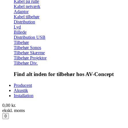
Kabel på rulle
Kabel netværk
Adaptor
Kabel tilbehør
Distribution
Lyd
Billede
Distribution USB
Tilbehør
Tilbehør Sonos
Tilbehør Skærme
Tilbehør Projektor
Tilbehør Div.
Find alt inden for tilbehør hos AV-Concept
Producent
Akustik
Installation
0,00
kr.
ekskl. moms
0