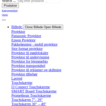
Search ...
Produkter
Kampagnetilbud
Outlet
Billede
Close Billede
Open Billede
Projektor
Panasonic Projektor
Epson Projektor
Pakkeløsning - mobil projektor
Stor format projektor
Projektor til mødelokaler
Projektor til undervisning
Projektor for hjemmebio
Projektor transportabel
Projektor til reklamer og skiltning
Projektor tilbehør
Lærred
Touchskærme
I3 Connect Touchskærme
SMART Board Touchskærme
Promethean Touchskærme
Touchskærm 7″- 29″
Touchskærm 30″ – 49″