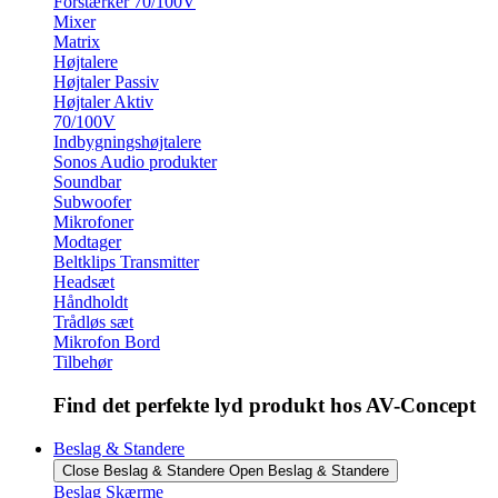
Forstærker 70/100V
Mixer
Matrix
Højtalere
Højtaler Passiv
Højtaler Aktiv
70/100V
Indbygningshøjtalere
Sonos Audio produkter
Soundbar
Subwoofer
Mikrofoner
Modtager
Beltklips Transmitter
Headsæt
Håndholdt
Trådløs sæt
Mikrofon Bord
Tilbehør
Find det perfekte lyd produkt hos AV-Concept
Beslag & Standere
Close Beslag & Standere
Open Beslag & Standere
Beslag Skærme