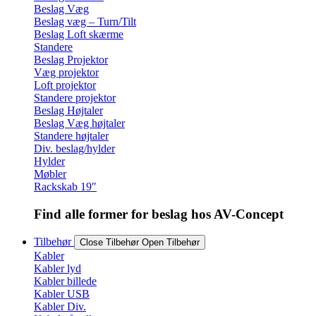
Beslag Væg
Beslag væg – Turn/Tilt
Beslag Loft skærme
Standere
Beslag Projektor
Væg projektor
Loft projektor
Standere projektor
Beslag Højtaler
Beslag Væg højtaler
Standere højtaler
Div. beslag/hylder
Hylder
Møbler
Rackskab 19″
Find alle former for beslag hos AV-Concept
Tilbehør
Close Tilbehør
Open Tilbehør
Kabler
Kabler lyd
Kabler billede
Kabler USB
Kabler Div.