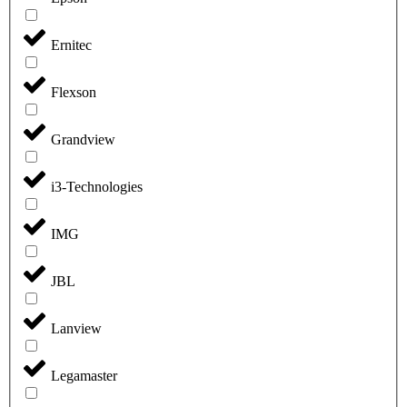
Ernitec
Flexson
Grandview
i3-Technologies
IMG
JBL
Lanview
Legamaster