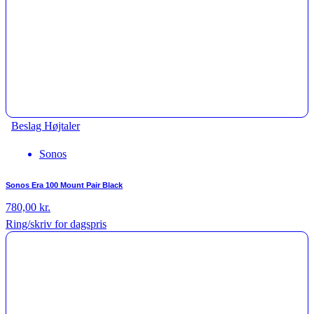
Beslag Højtaler
Sonos
Sonos Era 100 Mount Pair Black
780,00
kr.
Ring/skriv for dagspris