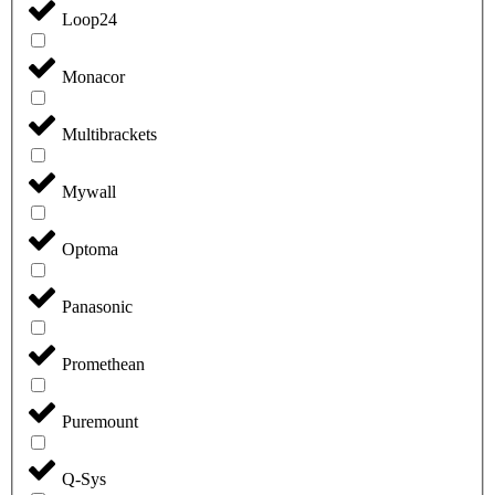
Loop24
Monacor
Multibrackets
Mywall
Optoma
Panasonic
Promethean
Puremount
Q-Sys