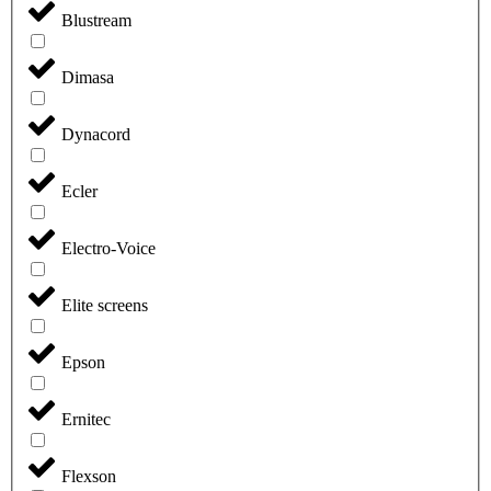
Blustream
Dimasa
Dynacord
Ecler
Electro-Voice
Elite screens
Epson
Ernitec
Flexson