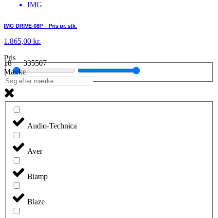
IMG
IMG DRIVE-08P – Pris pr. stk.
1.865,00
kr.
Pris
18
—
335507
Mærke
Audio-Technica
Aver
Biamp
Blaze