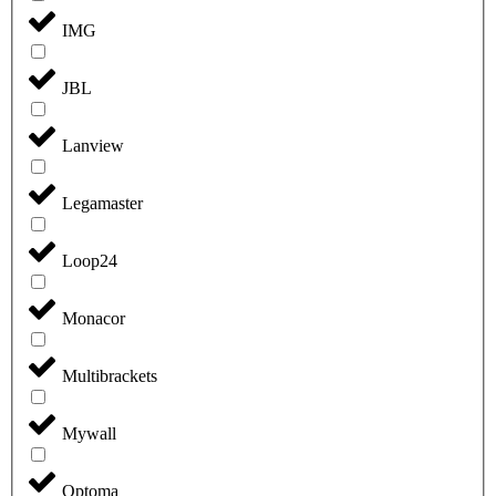
IMG
JBL
Lanview
Legamaster
Loop24
Monacor
Multibrackets
Mywall
Optoma