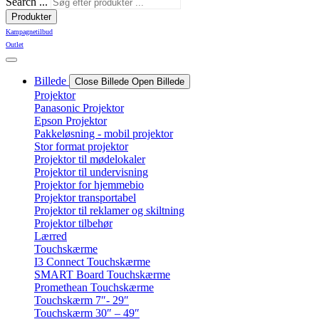
Search ...
Produkter
Kampagnetilbud
Outlet
Billede
Close Billede
Open Billede
Projektor
Panasonic Projektor
Epson Projektor
Pakkeløsning - mobil projektor
Stor format projektor
Projektor til mødelokaler
Projektor til undervisning
Projektor for hjemmebio
Projektor transportabel
Projektor til reklamer og skiltning
Projektor tilbehør
Lærred
Touchskærme
I3 Connect Touchskærme
SMART Board Touchskærme
Promethean Touchskærme
Touchskærm 7″- 29″
Touchskærm 30″ – 49″