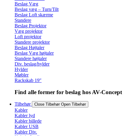
Beslag Væg
Beslag væg – Turn/Tilt
Beslag Loft skærme
Standere
Beslag Projektor
Væg projektor
Loft projektor
Standere projektor
Beslag Højtaler
Beslag Væg højtaler
Standere højtaler
Div. beslag/hylder
Hylder
Møbler
Rackskab 19″
Find alle former for beslag hos AV-Concept
Tilbehør
Close Tilbehør
Open Tilbehør
Kabler
Kabler lyd
Kabler billede
Kabler USB
Kabler Div.