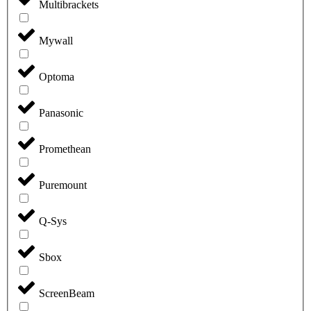
Multibrackets
Mywall
Optoma
Panasonic
Promethean
Puremount
Q-Sys
Sbox
ScreenBeam