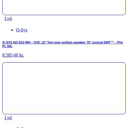
Lyd
Q-Sys
Q-SYS AD-S12-WH – QSC 12″ Two-way surface speaker, 75° conical DMT™ – Pris
Pr. Stk.
8.585,00
kr.
Lyd