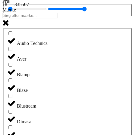
Pris
18
—
335507
Mærke
Audio-Technica
Aver
Biamp
Blaze
Blustream
Dimasa