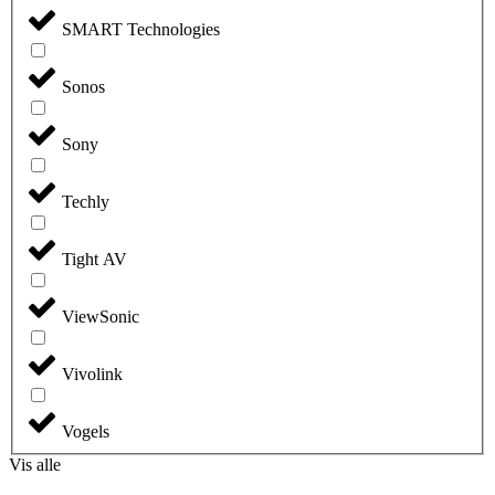
SMART Technologies
Sonos
Sony
Techly
Tight AV
ViewSonic
Vivolink
Vogels
Vis alle