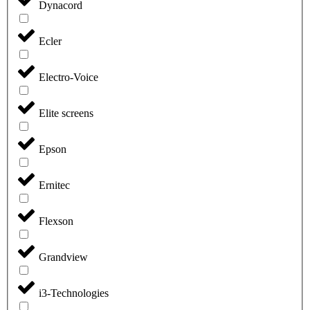
Dynacord
Ecler
Electro-Voice
Elite screens
Epson
Ernitec
Flexson
Grandview
i3-Technologies