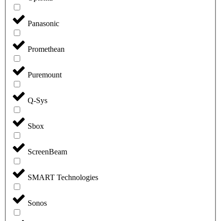
Panasonic
Promethean
Puremount
Q-Sys
Sbox
ScreenBeam
SMART Technologies
Sonos