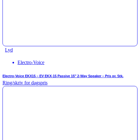
Lyd
Electro-Voice
Electro-Voice EKX15 – EV EKX-15 Passive 15″ 2-Way Speaker – Pris pr. Stk.
Ring/skriv for dagspris