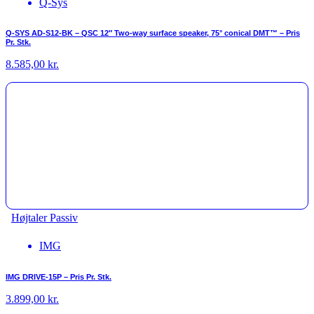
Q-Sys
Q-SYS AD-S12-BK – QSC 12″ Two-way surface speaker, 75° conical DMT™ – Pris
Pr. Stk.
8.585,00
kr.
Højtaler Passiv
IMG
IMG DRIVE-15P – Pris Pr. Stk.
3.899,00
kr.