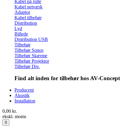
Kabel på rulle
Kabel netværk
Adaptor
Kabel tilbehør
Distribution
Lyd
Billede
Distribution USB
Tilbehør
Tilbehør Sonos
Tilbehør Skærme
Tilbehør Projektor
Tilbehør Div.
Find alt inden for tilbehør hos AV-Concept
Producent
Akustik
Installation
0,00
kr.
ekskl. moms
0