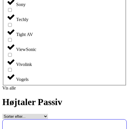
Sony
Techly
Tight AV
ViewSonic
Vivolink
Vogels
Vis alle
Højtaler Passiv