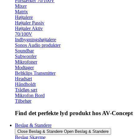
Forstærker 70/100V
Mixer
Matrix
Højtalere
Højtaler Passiv
Højtaler Aktiv
70/100V
Indbygningshøjtalere
Sonos Audio produkter
Soundbar
Subwoofer
Mikrofoner
Modtager
Beltklips Transmitter
Headsæt
Håndholdt
Trådløs sæt
Mikrofon Bord
Tilbehør
Find det perfekte lyd produkt hos AV-Concept
Beslag & Standere
Close Beslag & Standere
Open Beslag & Standere
Beslag Skærme