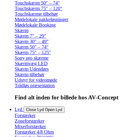
Touchskærm 50″ – 74″
Touchskærm 75″ – 120″
Touchskærme tilbehør
Mødelokale pakkeløsninger
Mødelokale Booking
Skærm
Skærm 7″ – 29″
Skærm 30″ – 49″
Skærm 50″ – 74″
Skærm 75″ – 125″
Sony pro skærme
Skærmvæg LED
Skærm Udendørs
Skærm tilbehør
Udstyr for videomøde
Trådløs præsentation
Find alt inden for billede hos AV-Concept
Lyd
Close Lyd
Open Lyd
Forstærker
Zoneforstærker
Mixerforstærker
Forstærker 4/8 Ohm