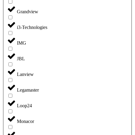
Grandview
i3-Technologies
IMG
JBL
Lanview
Legamaster
Loop24
Monacor