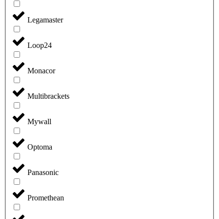
Legamaster
Loop24
Monacor
Multibrackets
Mywall
Optoma
Panasonic
Promethean