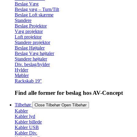
Beslag Væg
Beslag væg – Turn/Tilt
Beslag Loft skærme
Standere
Beslag Projektor
Væg projektor
Loft projektor
Standere projektor
Beslag Højtaler
Beslag Væg højtaler
Standere højtaler
Div. beslag/hylder
Hylder
Møbler
Rackskab 19″
Find alle former for beslag hos AV-Concept
Tilbehør
Close Tilbehør
Open Tilbehør
Kabler
Kabler lyd
Kabler billede
Kabler USB
Kabler Div.