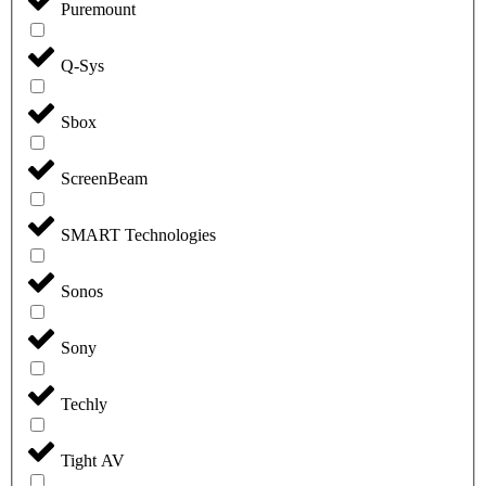
Puremount
Q-Sys
Sbox
ScreenBeam
SMART Technologies
Sonos
Sony
Techly
Tight AV