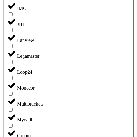
IMG
JBL
Lanview
Legamaster
Loop24
Monacor
Multibrackets
Mywall
Optoma