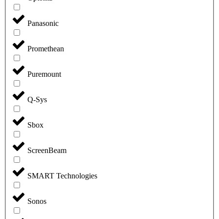
Panasonic
Promethean
Puremount
Q-Sys
Sbox
ScreenBeam
SMART Technologies
Sonos