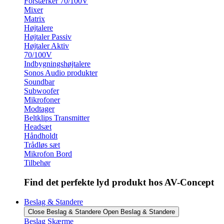
Forstærker 70/100V
Mixer
Matrix
Højtalere
Højtaler Passiv
Højtaler Aktiv
70/100V
Indbygningshøjtalere
Sonos Audio produkter
Soundbar
Subwoofer
Mikrofoner
Modtager
Beltklips Transmitter
Headsæt
Håndholdt
Trådløs sæt
Mikrofon Bord
Tilbehør
Find det perfekte lyd produkt hos AV-Concept
Beslag & Standere
Close Beslag & Standere
Open Beslag & Standere
Beslag Skærme