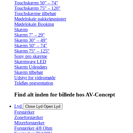
Touchskærm 50″ – 74″
Touchskærm 75″ – 120″
Touchskærme tilbehør
Mødelokale pakkeløsninger
Mødelokale Booking
Skærm
Skærm 7″ – 29″
Skærm 30″ – 49″
Skærm 50″ – 74″
Skærm 75″ – 125″
Sony pro skærme
Skærmvæg LED
Skærm Udendørs
Skærm tilbehør
Udstyr for videomøde
Trådløs præsentation
Find alt inden for billede hos AV-Concept
Lyd
Close Lyd
Open Lyd
Forstærker
Zoneforstærker
Mixerforstærker
Forstærker 4/8 Ohm