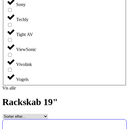
Sony
Techly
Tight AV
ViewSonic
Vivolink
Vogels
Vis alle
Rackskab 19"