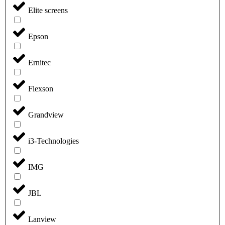
Elite screens
Epson
Ernitec
Flexson
Grandview
i3-Technologies
IMG
JBL
Lanview