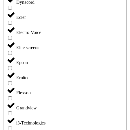
Dynacord
Ecler
Electro-Voice
Elite screens
Epson
Ernitec
Flexson
Grandview
i3-Technologies