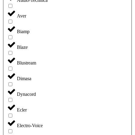
Audio-Technica
Aver
Biamp
Blaze
Blustream
Dimasa
Dynacord
Ecler
Electro-Voice