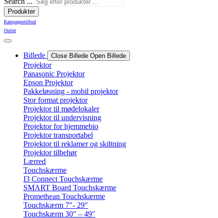
Search ...
Produkter
Kampagnetilbud
Outlet
Billede
Close Billede
Open Billede
Projektor
Panasonic Projektor
Epson Projektor
Pakkeløsning - mobil projektor
Stor format projektor
Projektor til mødelokaler
Projektor til undervisning
Projektor for hjemmebio
Projektor transportabel
Projektor til reklamer og skiltning
Projektor tilbehør
Lærred
Touchskærme
I3 Connect Touchskærme
SMART Board Touchskærme
Promethean Touchskærme
Touchskærm 7″- 29″
Touchskærm 30″ – 49″