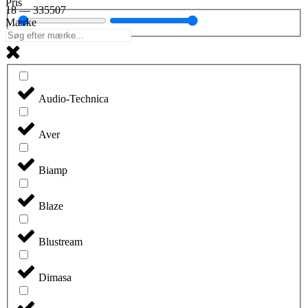
Pris
18
—
335507
Mærke
Audio-Technica
Aver
Biamp
Blaze
Blustream
Dimasa