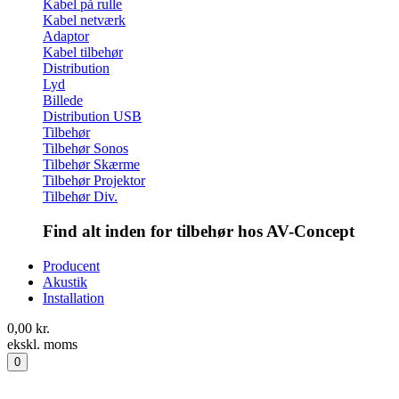
Kabel på rulle
Kabel netværk
Adaptor
Kabel tilbehør
Distribution
Lyd
Billede
Distribution USB
Tilbehør
Tilbehør Sonos
Tilbehør Skærme
Tilbehør Projektor
Tilbehør Div.
Find alt inden for tilbehør hos AV-Concept
Producent
Akustik
Installation
0,00
kr.
ekskl. moms
0