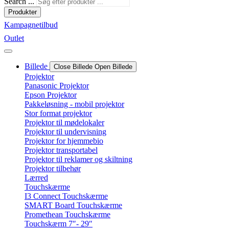
Search ...
Produkter
Kampagnetilbud
Outlet
Billede
Close Billede
Open Billede
Projektor
Panasonic Projektor
Epson Projektor
Pakkeløsning - mobil projektor
Stor format projektor
Projektor til mødelokaler
Projektor til undervisning
Projektor for hjemmebio
Projektor transportabel
Projektor til reklamer og skiltning
Projektor tilbehør
Lærred
Touchskærme
I3 Connect Touchskærme
SMART Board Touchskærme
Promethean Touchskærme
Touchskærm 7″- 29″