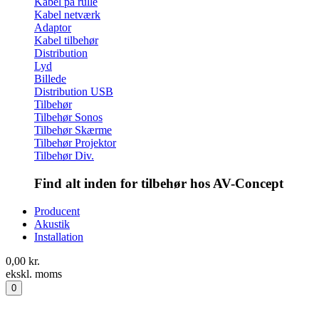
Kabel på rulle
Kabel netværk
Adaptor
Kabel tilbehør
Distribution
Lyd
Billede
Distribution USB
Tilbehør
Tilbehør Sonos
Tilbehør Skærme
Tilbehør Projektor
Tilbehør Div.
Find alt inden for tilbehør hos AV-Concept
Producent
Akustik
Installation
0,00
kr.
ekskl. moms
0