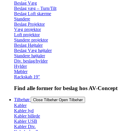
Beslag Væg
Beslag væg – Turn/Tilt
Beslag Loft skærme
Standere
Beslag Projektor
Væg projektor
Loft projektor
Standere projektor
Beslag Højtaler
Beslag Væg højtaler
Standere højtaler
Div. beslag/hylder
Hylder
Møbler
Rackskab 19″
Find alle former for beslag hos AV-Concept
Tilbehør
Close Tilbehør
Open Tilbehør
Kabler
Kabler lyd
Kabler billede
Kabler USB
Kabler Div.