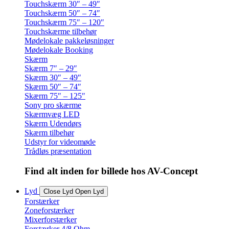
Touchskærm 30″ – 49″
Touchskærm 50″ – 74″
Touchskærm 75″ – 120″
Touchskærme tilbehør
Mødelokale pakkeløsninger
Mødelokale Booking
Skærm
Skærm 7″ – 29″
Skærm 30″ – 49″
Skærm 50″ – 74″
Skærm 75″ – 125″
Sony pro skærme
Skærmvæg LED
Skærm Udendørs
Skærm tilbehør
Udstyr for videomøde
Trådløs præsentation
Find alt inden for billede hos AV-Concept
Lyd
Close Lyd
Open Lyd
Forstærker
Zoneforstærker
Mixerforstærker
Forstærker 4/8 Ohm