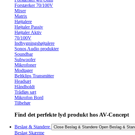
Forstærker 70/100V
Mixer
Matrix
Højtalere
Højtaler Passiv
Højtaler Aktiv
70/100V
Indbygningshøjtalere
Sonos Audio produkter
Soundbar
Subwoofer
Mikrofoner
Modtager
Beltklips Transmitter
Headsæt
Håndholdt
Trådløs sæt
Mikrofon Bord
Tilbehør
Find det perfekte lyd produkt hos AV-Concept
Beslag & Standere
Close Beslag & Standere
Open Beslag & Stan
Beslag Skærme