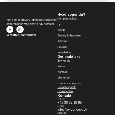
Hvad søger du?
Kampagnetilbud
Kun salg til erhverv, offentlige institutioner
og foreninger med aktivt CVR nummer.
Lyd
Billede
Vi støtter Smilfonden:
Beslag & Standere
Tilbehør
Akustik
Installation
Det praktiske
Bliv kunde
Kasse
Kontakt
Min konto
Handelsbetingelser
Privatlivspolitik
Cookiepolitik
Kontakt
Telefon
+45 30 32 18 89
E-mail
info@av-concept.dk
Adresse