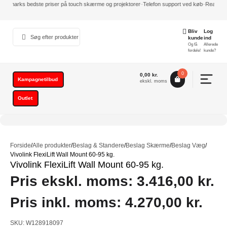
Danmarks bedste priser på touch skærme og projektorer
Telefon support ved køb
Reaktions
Indkøbskurv
Bliv
Log
Din
kunde
ind
Og få
Allerede
kurv
fordele!
kunde?
er
tom.
0
0,00
kr.
Kampagnetilbud
Subtotal
0,00
kr.
ekskl. moms
ekskl.
Outlet
moms
Gå til
betaling
Forside
/
Alle produkter
/
Beslag & Standere
/
Beslag Skærme
/
Beslag Væg
/
Vivolink FlexiLift Wall Mount 60-95 kg.
Vivolink FlexiLift Wall Mount 60-95 kg.
Pris ekskl. moms:
3.416,00
kr.
Pris inkl. moms:
4.270,00
kr.
SKU: W128918097