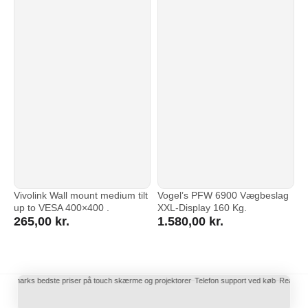
Vivolink Wall mount medium tilt
Vogel’s PFW 6900 Vægbeslag
up to VESA 400×400 .
XXL-Display 160 Kg.
265,00
kr.
1.580,00
kr.
Danmarks bedste priser på touch skærme og projektorer
Telefon support ved køb
Reaktions