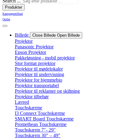
Search ...
Produkter
Kampagnetilbud
Outlet
Billede
Close Billede
Open Billede
Projektor
Panasonic Projektor
Epson Projektor
Pakkeløsning - mobil projektor
Stor format projektor
Projektor til mødelokaler
Projektor til undervisning
Projektor for hjemmebio
Projektor transportabel
Projektor til reklamer og skiltning
Projektor tilbehør
Lærred
Touchskærme
I3 Connect Touchskærme
SMART Board Touchskærme
Promethean Touchskærme
Touchskærm 7″- 29″
Touchskærm 30″ – 49″