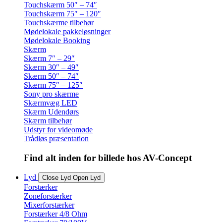
Touchskærm 50″ – 74″
Touchskærm 75″ – 120″
Touchskærme tilbehør
Mødelokale pakkeløsninger
Mødelokale Booking
Skærm
Skærm 7″ – 29″
Skærm 30″ – 49″
Skærm 50″ – 74″
Skærm 75″ – 125″
Sony pro skærme
Skærmvæg LED
Skærm Udendørs
Skærm tilbehør
Udstyr for videomøde
Trådløs præsentation
Find alt inden for billede hos AV-Concept
Lyd
Close Lyd
Open Lyd
Forstærker
Zoneforstærker
Mixerforstærker
Forstærker 4/8 Ohm