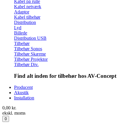
Kabel på rulle
Kabel netværk
Adaptor
Kabel tilbehør
Distribution
Lyd
Billede
Distribution USB
Tilbehør
Tilbehør Sonos
Tilbehør Skærme
Tilbehør Projektor
Tilbehør Div.
Find alt inden for tilbehør hos AV-Concept
Producent
Akustik
Installation
0,00
kr.
ekskl. moms
0