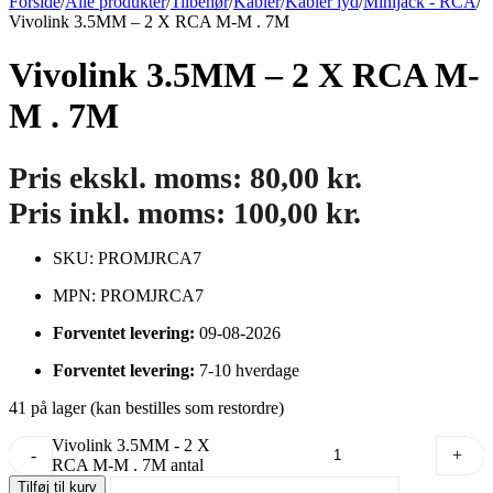
Forside
/
Alle produkter
/
Tilbehør
/
Kabler
/
Kabler lyd
/
Minijack - RCA
/
Vivolink 3.5MM – 2 X RCA M-M . 7M
Vivolink 3.5MM – 2 X RCA M-
M . 7M
Pris ekskl. moms:
80,00
kr.
Pris inkl. moms:
100,00
kr.
SKU: PROMJRCA7
MPN: PROMJRCA7
Forventet levering:
09-08-2026
Forventet levering:
7-10 hverdage
41 på lager (kan bestilles som restordre)
Vivolink 3.5MM - 2 X
-
+
RCA M-M . 7M antal
Tilføj til kurv