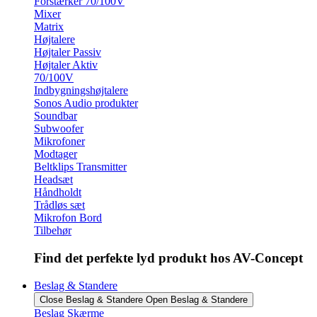
Forstærker 70/100V
Mixer
Matrix
Højtalere
Højtaler Passiv
Højtaler Aktiv
70/100V
Indbygningshøjtalere
Sonos Audio produkter
Soundbar
Subwoofer
Mikrofoner
Modtager
Beltklips Transmitter
Headsæt
Håndholdt
Trådløs sæt
Mikrofon Bord
Tilbehør
Find det perfekte lyd produkt hos AV-Concept
Beslag & Standere
Close Beslag & Standere
Open Beslag & Standere
Beslag Skærme