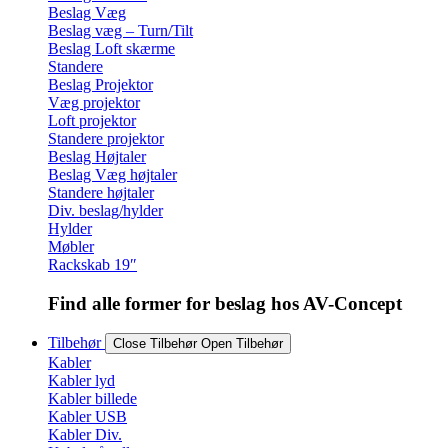
Beslag Væg
Beslag væg – Turn/Tilt
Beslag Loft skærme
Standere
Beslag Projektor
Væg projektor
Loft projektor
Standere projektor
Beslag Højtaler
Beslag Væg højtaler
Standere højtaler
Div. beslag/hylder
Hylder
Møbler
Rackskab 19″
Find alle former for beslag hos AV-Concept
Tilbehør
Close Tilbehør
Open Tilbehør
Kabler
Kabler lyd
Kabler billede
Kabler USB
Kabler Div.