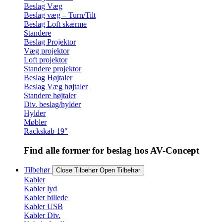
Beslag Væg
Beslag væg – Turn/Tilt
Beslag Loft skærme
Standere
Beslag Projektor
Væg projektor
Loft projektor
Standere projektor
Beslag Højtaler
Beslag Væg højtaler
Standere højtaler
Div. beslag/hylder
Hylder
Møbler
Rackskab 19″
Find alle former for beslag hos AV-Concept
Tilbehør
Close Tilbehør
Open Tilbehør
Kabler
Kabler lyd
Kabler billede
Kabler USB
Kabler Div.