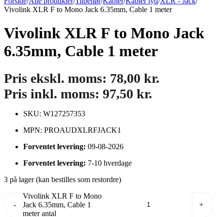
Forside
/
Alle produkter
/
Tilbehør
/
Kabler
/
Kabler lyd
/
XLR - Jack
/
Vivolink XLR F to Mono Jack 6.35mm, Cable 1 meter
Vivolink XLR F to Mono Jack
6.35mm, Cable 1 meter
Pris ekskl. moms:
78,00
kr.
Pris inkl. moms:
97,50
kr.
SKU: W127257353
MPN: PROAUDXLRFJACK1
Forventet levering:
09-08-2026
Forventet levering:
7-10 hverdage
3 på lager (kan bestilles som restordre)
Vivolink XLR F to Mono
-
Jack 6.35mm, Cable 1
+
meter antal