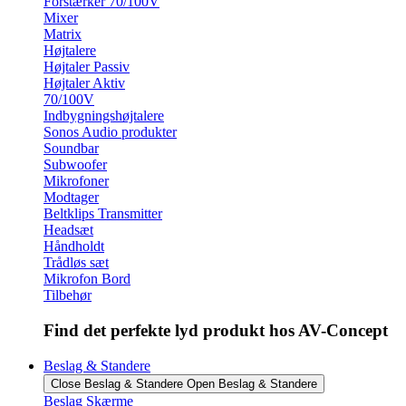
Forstærker 70/100V
Mixer
Matrix
Højtalere
Højtaler Passiv
Højtaler Aktiv
70/100V
Indbygningshøjtalere
Sonos Audio produkter
Soundbar
Subwoofer
Mikrofoner
Modtager
Beltklips Transmitter
Headsæt
Håndholdt
Trådløs sæt
Mikrofon Bord
Tilbehør
Find det perfekte lyd produkt hos AV-Concept
Beslag & Standere
Close Beslag & Standere
Open Beslag & Standere
Beslag Skærme