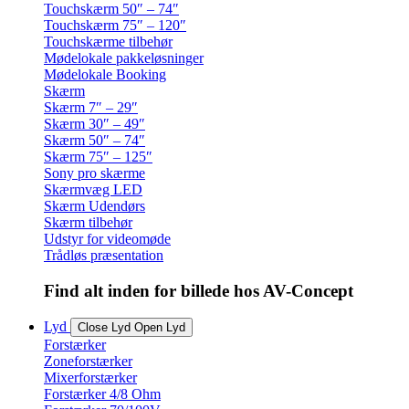
Touchskærm 50″ – 74″
Touchskærm 75″ – 120″
Touchskærme tilbehør
Mødelokale pakkeløsninger
Mødelokale Booking
Skærm
Skærm 7″ – 29″
Skærm 30″ – 49″
Skærm 50″ – 74″
Skærm 75″ – 125″
Sony pro skærme
Skærmvæg LED
Skærm Udendørs
Skærm tilbehør
Udstyr for videomøde
Trådløs præsentation
Find alt inden for billede hos AV-Concept
Lyd
Close Lyd
Open Lyd
Forstærker
Zoneforstærker
Mixerforstærker
Forstærker 4/8 Ohm