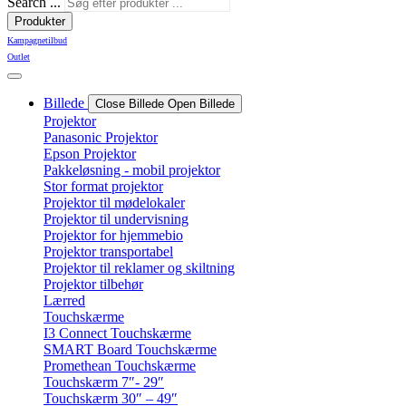
Search ...
Produkter
Kampagnetilbud
Outlet
Billede
Close Billede
Open Billede
Projektor
Panasonic Projektor
Epson Projektor
Pakkeløsning - mobil projektor
Stor format projektor
Projektor til mødelokaler
Projektor til undervisning
Projektor for hjemmebio
Projektor transportabel
Projektor til reklamer og skiltning
Projektor tilbehør
Lærred
Touchskærme
I3 Connect Touchskærme
SMART Board Touchskærme
Promethean Touchskærme
Touchskærm 7″- 29″
Touchskærm 30″ – 49″