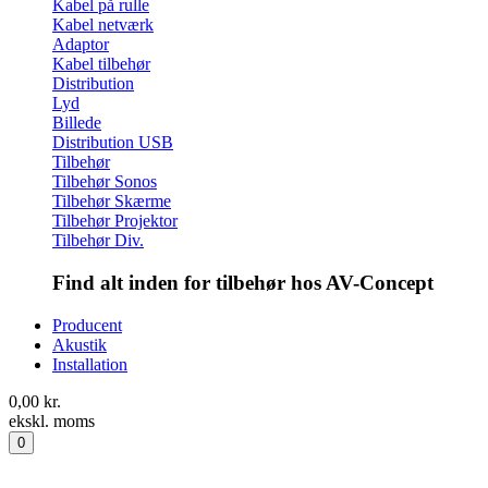
Kabel på rulle
Kabel netværk
Adaptor
Kabel tilbehør
Distribution
Lyd
Billede
Distribution USB
Tilbehør
Tilbehør Sonos
Tilbehør Skærme
Tilbehør Projektor
Tilbehør Div.
Find alt inden for tilbehør hos AV-Concept
Producent
Akustik
Installation
0,00
kr.
ekskl. moms
0