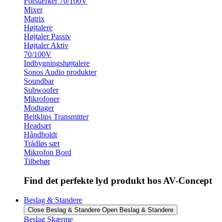
Forstærker 70/100V
Mixer
Matrix
Højtalere
Højtaler Passiv
Højtaler Aktiv
70/100V
Indbygningshøjtalere
Sonos Audio produkter
Soundbar
Subwoofer
Mikrofoner
Modtager
Beltklips Transmitter
Headsæt
Håndholdt
Trådløs sæt
Mikrofon Bord
Tilbehør
Find det perfekte lyd produkt hos AV-Concept
Beslag & Standere
Close Beslag & Standere
Open Beslag & Standere
Beslag Skærme