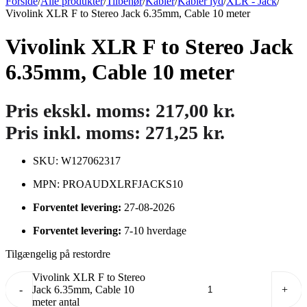
Forside
/
Alle produkter
/
Tilbehør
/
Kabler
/
Kabler lyd
/
XLR - Jack
/
Vivolink XLR F to Stereo Jack 6.35mm, Cable 10 meter
Vivolink XLR F to Stereo Jack
6.35mm, Cable 10 meter
Pris ekskl. moms:
217,00
kr.
Pris inkl. moms:
271,25
kr.
SKU: W127062317
MPN: PROAUDXLRFJACKS10
Forventet levering:
27-08-2026
Forventet levering:
7-10 hverdage
Tilgængelig på restordre
Vivolink XLR F to Stereo
-
Jack 6.35mm, Cable 10
+
meter antal