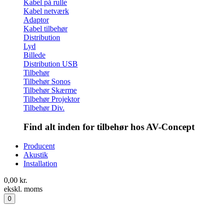
Kabel på rulle
Kabel netværk
Adaptor
Kabel tilbehør
Distribution
Lyd
Billede
Distribution USB
Tilbehør
Tilbehør Sonos
Tilbehør Skærme
Tilbehør Projektor
Tilbehør Div.
Find alt inden for tilbehør hos AV-Concept
Producent
Akustik
Installation
0,00
kr.
ekskl. moms
0