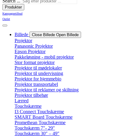
Search ...
Produkter
Kampagnetilbud
Outlet
Billede
Close Billede
Open Billede
Projektor
Panasonic Projektor
Epson Projektor
Pakkeløsning - mobil projektor
Stor format projektor
Projektor til mødelokaler
Projektor til undervisning
Projektor for hjemmebio
Projektor transportabel
Projektor til reklamer og skiltning
Projektor tilbehør
Lærred
Touchskærme
I3 Connect Touchskærme
SMART Board Touchskærme
Promethean Touchskærme
Touchskærm 7″- 29″
Touchskærm 30″ – 49″