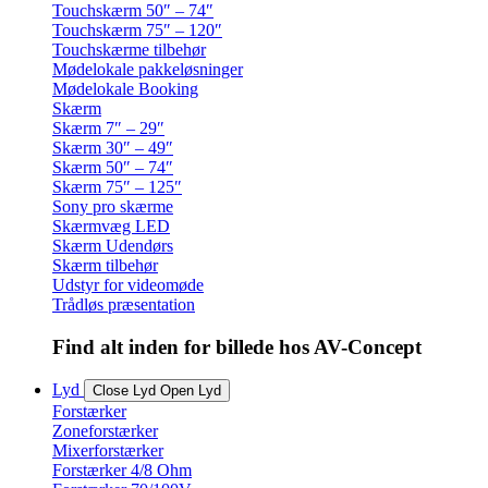
Touchskærm 50″ – 74″
Touchskærm 75″ – 120″
Touchskærme tilbehør
Mødelokale pakkeløsninger
Mødelokale Booking
Skærm
Skærm 7″ – 29″
Skærm 30″ – 49″
Skærm 50″ – 74″
Skærm 75″ – 125″
Sony pro skærme
Skærmvæg LED
Skærm Udendørs
Skærm tilbehør
Udstyr for videomøde
Trådløs præsentation
Find alt inden for billede hos AV-Concept
Lyd
Close Lyd
Open Lyd
Forstærker
Zoneforstærker
Mixerforstærker
Forstærker 4/8 Ohm