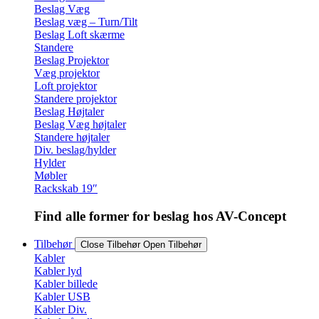
Beslag Væg
Beslag væg – Turn/Tilt
Beslag Loft skærme
Standere
Beslag Projektor
Væg projektor
Loft projektor
Standere projektor
Beslag Højtaler
Beslag Væg højtaler
Standere højtaler
Div. beslag/hylder
Hylder
Møbler
Rackskab 19″
Find alle former for beslag hos AV-Concept
Tilbehør
Close Tilbehør
Open Tilbehør
Kabler
Kabler lyd
Kabler billede
Kabler USB
Kabler Div.