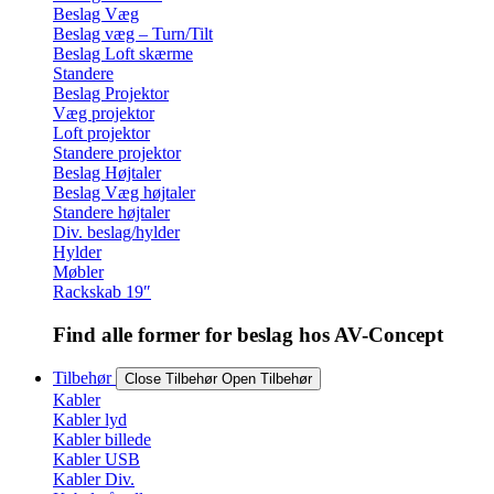
Beslag Væg
Beslag væg – Turn/Tilt
Beslag Loft skærme
Standere
Beslag Projektor
Væg projektor
Loft projektor
Standere projektor
Beslag Højtaler
Beslag Væg højtaler
Standere højtaler
Div. beslag/hylder
Hylder
Møbler
Rackskab 19″
Find alle former for beslag hos AV-Concept
Tilbehør
Close Tilbehør
Open Tilbehør
Kabler
Kabler lyd
Kabler billede
Kabler USB
Kabler Div.