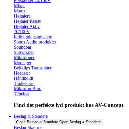
Forstærker 70/100V
Mixer
Matrix
Højtalere
Højtaler Passiv
Højtaler Aktiv
70/100V
Indbygningshøjtalere
Sonos Audio produkter
Soundbar
Subwoofer
Mikrofoner
Modtager
Beltklips Transmitter
Headsæt
Håndholdt
Trådløs sæt
Mikrofon Bord
Tilbehør
Find det perfekte lyd produkt hos AV-Concept
Beslag & Standere
Close Beslag & Standere
Open Beslag & Standere
Beslag Skærme