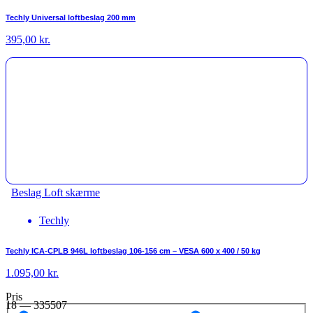
Techly Universal loftbeslag 200 mm
395,00
kr.
Beslag Loft skærme
Techly
Techly ICA-CPLB 946L loftbeslag 106-156 cm – VESA 600 x 400 / 50 kg
1.095,00
kr.
Pris
18
—
335507