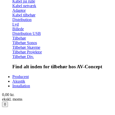
Kabel på rulle
Kabel netværk
Adaptor
Kabel tilbehør
Distribution
Lyd
Billede
Distribution USB
Tilbehør
Tilbehør Sonos
Tilbehør Skærme
Tilbehør Projektor
Tilbehør Div.
Find alt inden for tilbehør hos AV-Concept
Producent
Akustik
Installation
0,00
kr.
ekskl. moms
0