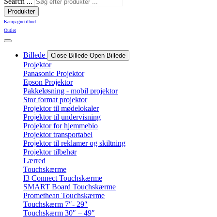
Search ...
Produkter
Kampagnetilbud
Outlet
Billede
Close Billede
Open Billede
Projektor
Panasonic Projektor
Epson Projektor
Pakkeløsning - mobil projektor
Stor format projektor
Projektor til mødelokaler
Projektor til undervisning
Projektor for hjemmebio
Projektor transportabel
Projektor til reklamer og skiltning
Projektor tilbehør
Lærred
Touchskærme
I3 Connect Touchskærme
SMART Board Touchskærme
Promethean Touchskærme
Touchskærm 7″- 29″
Touchskærm 30″ – 49″