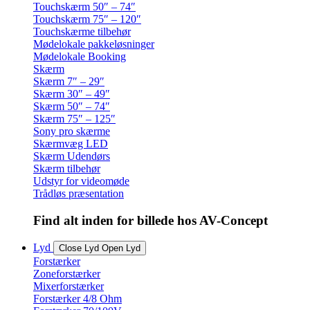
Touchskærm 50″ – 74″
Touchskærm 75″ – 120″
Touchskærme tilbehør
Mødelokale pakkeløsninger
Mødelokale Booking
Skærm
Skærm 7″ – 29″
Skærm 30″ – 49″
Skærm 50″ – 74″
Skærm 75″ – 125″
Sony pro skærme
Skærmvæg LED
Skærm Udendørs
Skærm tilbehør
Udstyr for videomøde
Trådløs præsentation
Find alt inden for billede hos AV-Concept
Lyd
Close Lyd
Open Lyd
Forstærker
Zoneforstærker
Mixerforstærker
Forstærker 4/8 Ohm