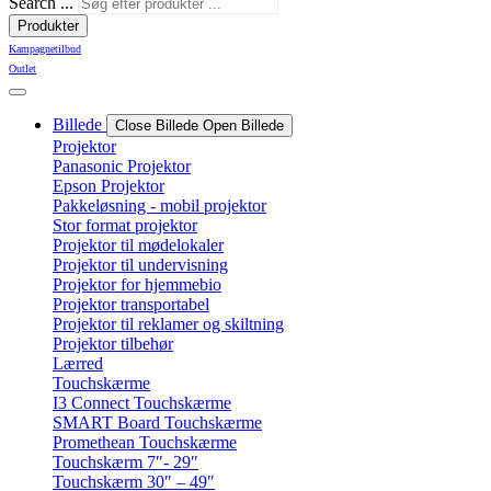
Search ...
Produkter
Kampagnetilbud
Outlet
Billede
Close Billede
Open Billede
Projektor
Panasonic Projektor
Epson Projektor
Pakkeløsning - mobil projektor
Stor format projektor
Projektor til mødelokaler
Projektor til undervisning
Projektor for hjemmebio
Projektor transportabel
Projektor til reklamer og skiltning
Projektor tilbehør
Lærred
Touchskærme
I3 Connect Touchskærme
SMART Board Touchskærme
Promethean Touchskærme
Touchskærm 7″- 29″
Touchskærm 30″ – 49″