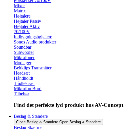
Forstærker 70/100V
Mixer
Matrix
Højtalere
Højtaler Passiv
Højtaler Aktiv
70/100V
Indbygningshøjtalere
Sonos Audio produkter
Soundbar
Subwoofer
Mikrofoner
Modtager
Beltklips Transmitter
Headsæt
Håndholdt
Trådløs sæt
Mikrofon Bord
Tilbehør
Find det perfekte lyd produkt hos AV-Concept
Beslag & Standere
Close Beslag & Standere
Open Beslag & Standere
Beslag Skærme