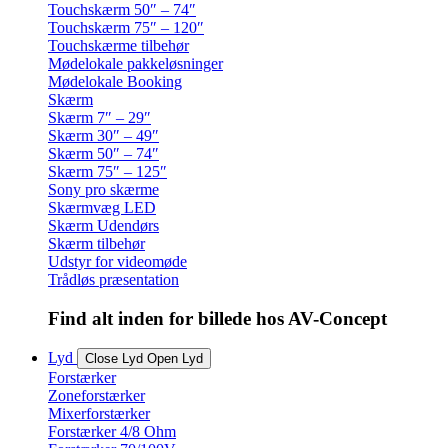
Touchskærm 50″ – 74″
Touchskærm 75″ – 120″
Touchskærme tilbehør
Mødelokale pakkeløsninger
Mødelokale Booking
Skærm
Skærm 7″ – 29″
Skærm 30″ – 49″
Skærm 50″ – 74″
Skærm 75″ – 125″
Sony pro skærme
Skærmvæg LED
Skærm Udendørs
Skærm tilbehør
Udstyr for videomøde
Trådløs præsentation
Find alt inden for billede hos AV-Concept
Lyd
Close Lyd
Open Lyd
Forstærker
Zoneforstærker
Mixerforstærker
Forstærker 4/8 Ohm