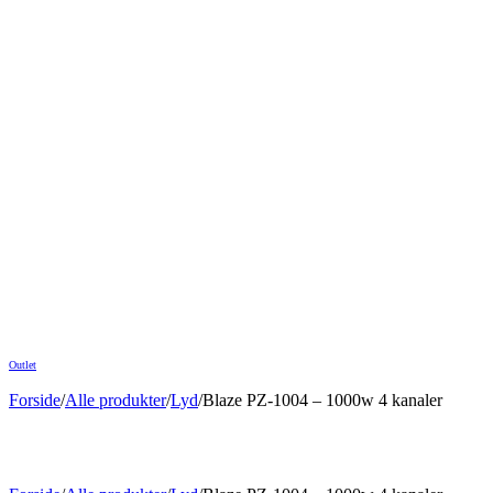
Outlet
Forside
/
Alle produkter
/
Lyd
/
Blaze PZ-1004 – 1000w 4 kanaler