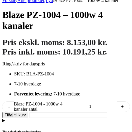
Forside
/
Alle produkter
/
Lyd
/
Blaze PZ-1004 – 1000w 4 kanaler
Blaze PZ-1004 – 1000w 4
kanaler
Pris ekskl. moms:
8.153,00
kr.
Pris inkl. moms:
10.191,25
kr.
Ring/skriv for dagspris
SKU: BLA-PZ-1004
7-10 hverdage
Forventet levering:
7-10 hverdage
Blaze PZ-1004 - 1000w 4
-
+
kanaler antal
Tilføj til kurv