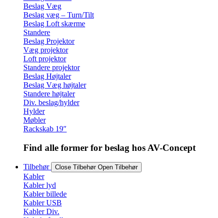
Beslag Væg
Beslag væg – Turn/Tilt
Beslag Loft skærme
Standere
Beslag Projektor
Væg projektor
Loft projektor
Standere projektor
Beslag Højtaler
Beslag Væg højtaler
Standere højtaler
Div. beslag/hylder
Hylder
Møbler
Rackskab 19″
Find alle former for beslag hos AV-Concept
Tilbehør
Close Tilbehør
Open Tilbehør
Kabler
Kabler lyd
Kabler billede
Kabler USB
Kabler Div.