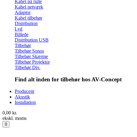
Kabel på rulle
Kabel netværk
Adaptor
Kabel tilbehør
Distribution
Lyd
Billede
Distribution USB
Tilbehør
Tilbehør Sonos
Tilbehør Skærme
Tilbehør Projektor
Tilbehør Div.
Find alt inden for tilbehør hos AV-Concept
Producent
Akustik
Installation
0,00
kr.
ekskl. moms
0