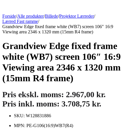
Forside
/
Alle produkter
/
Billede
/
Projektor Lærreder
/
Lærred Fast ramme
/
Grandview Edge fixed frame white (WB7) screen 106″ 16:9
Viewing area 2346 x 1320 mm (15mm R4 frame)
Grandview Edge fixed frame
white (WB7) screen 106″ 16:9
Viewing area 2346 x 1320 mm
(15mm R4 frame)
Pris ekskl. moms:
2.967,00
kr.
Pris inkl. moms:
3.708,75
kr.
SKU: W128831886
MPN: PE-G106(16:9)WB7(R4)