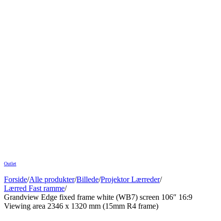
Outlet
Forside
/
Alle produkter
/
Billede
/
Projektor Lærreder
/
Lærred Fast ramme
/
Grandview Edge fixed frame white (WB7) screen 106″ 16:9
Viewing area 2346 x 1320 mm (15mm R4 frame)