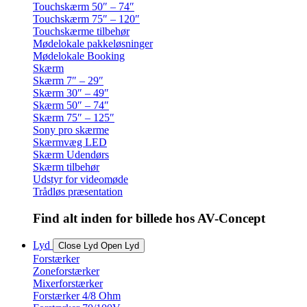
Touchskærm 50″ – 74″
Touchskærm 75″ – 120″
Touchskærme tilbehør
Mødelokale pakkeløsninger
Mødelokale Booking
Skærm
Skærm 7″ – 29″
Skærm 30″ – 49″
Skærm 50″ – 74″
Skærm 75″ – 125″
Sony pro skærme
Skærmvæg LED
Skærm Udendørs
Skærm tilbehør
Udstyr for videomøde
Trådløs præsentation
Find alt inden for billede hos AV-Concept
Lyd
Close Lyd
Open Lyd
Forstærker
Zoneforstærker
Mixerforstærker
Forstærker 4/8 Ohm