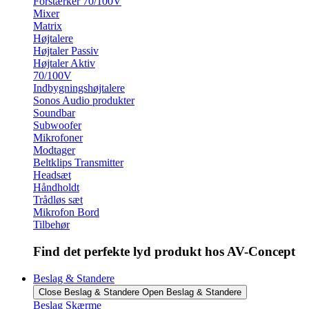
Forstærker 70/100V
Mixer
Matrix
Højtalere
Højtaler Passiv
Højtaler Aktiv
70/100V
Indbygningshøjtalere
Sonos Audio produkter
Soundbar
Subwoofer
Mikrofoner
Modtager
Beltklips Transmitter
Headsæt
Håndholdt
Trådløs sæt
Mikrofon Bord
Tilbehør
Find det perfekte lyd produkt hos AV-Concept
Beslag & Standere
Close Beslag & Standere
Open Beslag & Standere
Beslag Skærme