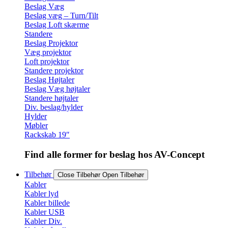
Beslag Væg
Beslag væg – Turn/Tilt
Beslag Loft skærme
Standere
Beslag Projektor
Væg projektor
Loft projektor
Standere projektor
Beslag Højtaler
Beslag Væg højtaler
Standere højtaler
Div. beslag/hylder
Hylder
Møbler
Rackskab 19″
Find alle former for beslag hos AV-Concept
Tilbehør
Close Tilbehør
Open Tilbehør
Kabler
Kabler lyd
Kabler billede
Kabler USB
Kabler Div.