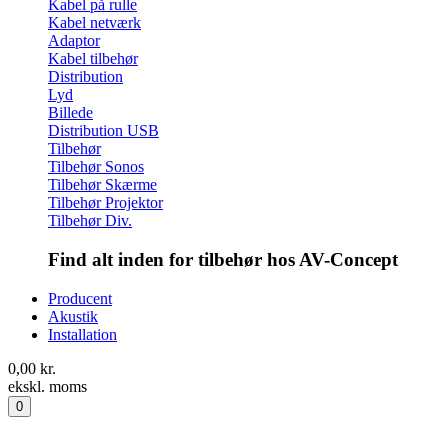
Kabel på rulle
Kabel netværk
Adaptor
Kabel tilbehør
Distribution
Lyd
Billede
Distribution USB
Tilbehør
Tilbehør Sonos
Tilbehør Skærme
Tilbehør Projektor
Tilbehør Div.
Find alt inden for tilbehør hos AV-Concept
Producent
Akustik
Installation
0,00
kr.
ekskl. moms
0