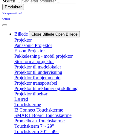
Search ...
Produkter
Kampagnetilbud
Outlet
Billede
Close Billede
Open Billede
Projektor
Panasonic Projektor
Epson Projektor
Pakkeløsning - mobil projektor
Stor format projektor
Projektor til mødelokaler
Projektor til undervisning
Projektor for hjemmebio
Projektor transportabel
Projektor til reklamer og skiltning
Projektor tilbehør
Lærred
Touchskærme
I3 Connect Touchskærme
SMART Board Touchskærme
Promethean Touchskærme
Touchskærm 7″- 29″
Touchskærm 30″ – 49″