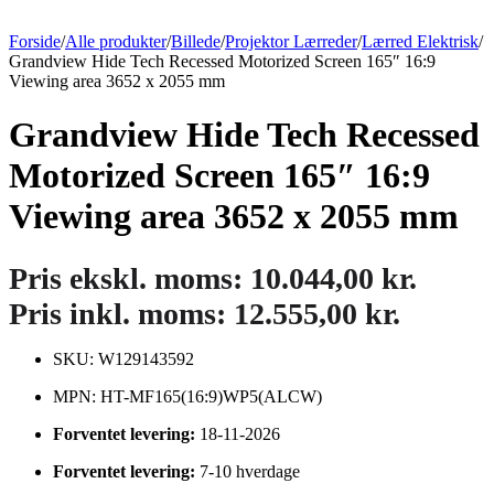
Forside
/
Alle produkter
/
Billede
/
Projektor Lærreder
/
Lærred Elektrisk
/
Grandview Hide Tech Recessed Motorized Screen 165″ 16:9
Viewing area 3652 x 2055 mm
Grandview Hide Tech Recessed
Motorized Screen 165″ 16:9
Viewing area 3652 x 2055 mm
Pris ekskl. moms:
10.044,00
kr.
Pris inkl. moms:
12.555,00
kr.
SKU: W129143592
MPN: HT-MF165(16:9)WP5(ALCW)
Forventet levering:
18-11-2026
Forventet levering:
7-10 hverdage