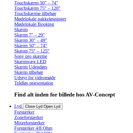
Touchskærm 50″ – 74″
Touchskærm 75″ – 120″
Touchskærme tilbehør
Mødelokale pakkeløsninger
Mødelokale Booking
Skærm
Skærm 7″ – 29″
Skærm 30″ – 49″
Skærm 50″ – 74″
Skærm 75″ – 125″
Sony pro skærme
Skærmvæg LED
Skærm Udendørs
Skærm tilbehør
Udstyr for videomøde
Trådløs præsentation
Find alt inden for billede hos AV-Concept
Lyd
Close Lyd
Open Lyd
Forstærker
Zoneforstærker
Mixerforstærker
Forstærker 4/8 Ohm