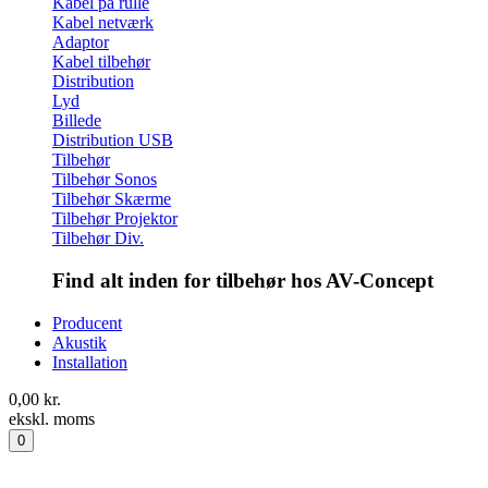
Kabel på rulle
Kabel netværk
Adaptor
Kabel tilbehør
Distribution
Lyd
Billede
Distribution USB
Tilbehør
Tilbehør Sonos
Tilbehør Skærme
Tilbehør Projektor
Tilbehør Div.
Find alt inden for tilbehør hos AV-Concept
Producent
Akustik
Installation
0,00
kr.
ekskl. moms
0