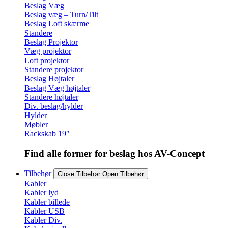
Beslag Væg
Beslag væg – Turn/Tilt
Beslag Loft skærme
Standere
Beslag Projektor
Væg projektor
Loft projektor
Standere projektor
Beslag Højtaler
Beslag Væg højtaler
Standere højtaler
Div. beslag/hylder
Hylder
Møbler
Rackskab 19″
Find alle former for beslag hos AV-Concept
Tilbehør
Close Tilbehør
Open Tilbehør
Kabler
Kabler lyd
Kabler billede
Kabler USB
Kabler Div.