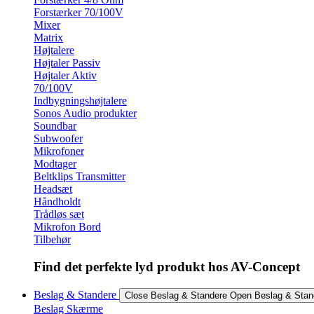
Forstærker 70/100V
Mixer
Matrix
Højtalere
Højtaler Passiv
Højtaler Aktiv
70/100V
Indbygningshøjtalere
Sonos Audio produkter
Soundbar
Subwoofer
Mikrofoner
Modtager
Beltklips Transmitter
Headsæt
Håndholdt
Trådløs sæt
Mikrofon Bord
Tilbehør
Find det perfekte lyd produkt hos AV-Concept
Beslag & Standere
Close Beslag & Standere
Open Beslag & Stan
Beslag Skærme