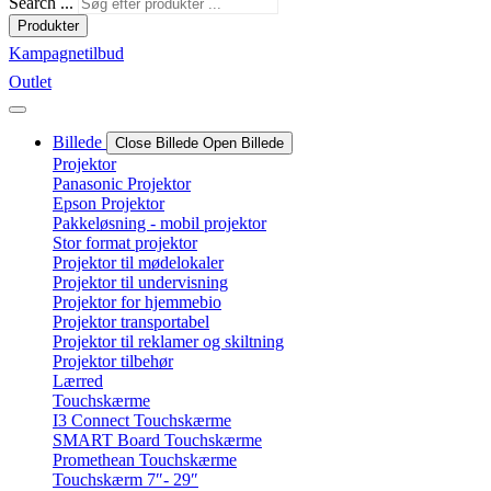
Search ...
Produkter
Kampagnetilbud
Outlet
Billede
Close Billede
Open Billede
Projektor
Panasonic Projektor
Epson Projektor
Pakkeløsning - mobil projektor
Stor format projektor
Projektor til mødelokaler
Projektor til undervisning
Projektor for hjemmebio
Projektor transportabel
Projektor til reklamer og skiltning
Projektor tilbehør
Lærred
Touchskærme
I3 Connect Touchskærme
SMART Board Touchskærme
Promethean Touchskærme
Touchskærm 7″- 29″