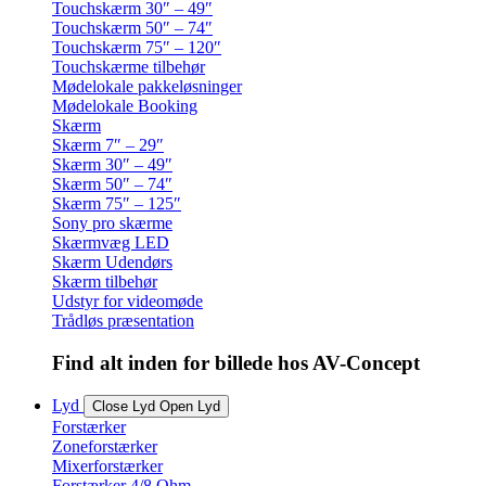
Touchskærm 30″ – 49″
Touchskærm 50″ – 74″
Touchskærm 75″ – 120″
Touchskærme tilbehør
Mødelokale pakkeløsninger
Mødelokale Booking
Skærm
Skærm 7″ – 29″
Skærm 30″ – 49″
Skærm 50″ – 74″
Skærm 75″ – 125″
Sony pro skærme
Skærmvæg LED
Skærm Udendørs
Skærm tilbehør
Udstyr for videomøde
Trådløs præsentation
Find alt inden for billede hos AV-Concept
Lyd
Close Lyd
Open Lyd
Forstærker
Zoneforstærker
Mixerforstærker
Forstærker 4/8 Ohm