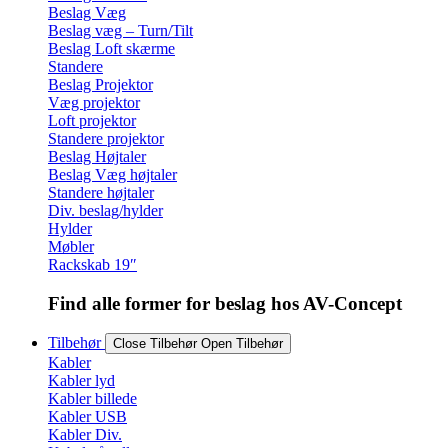
Beslag Væg
Beslag væg – Turn/Tilt
Beslag Loft skærme
Standere
Beslag Projektor
Væg projektor
Loft projektor
Standere projektor
Beslag Højtaler
Beslag Væg højtaler
Standere højtaler
Div. beslag/hylder
Hylder
Møbler
Rackskab 19″
Find alle former for beslag hos AV-Concept
Tilbehør
Close Tilbehør
Open Tilbehør
Kabler
Kabler lyd
Kabler billede
Kabler USB
Kabler Div.