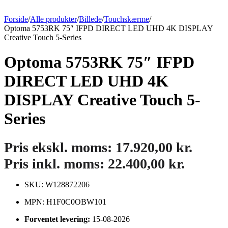
Forside
/
Alle produkter
/
Billede
/
Touchskærme
/
Optoma 5753RK 75″ IFPD DIRECT LED UHD 4K DISPLAY
Creative Touch 5-Series
Optoma 5753RK 75″ IFPD
DIRECT LED UHD 4K
DISPLAY Creative Touch 5-
Series
Pris ekskl. moms:
17.920,00
kr.
Pris inkl. moms:
22.400,00
kr.
SKU: W128872206
MPN: H1F0C0OBW101
Forventet levering:
15-08-2026