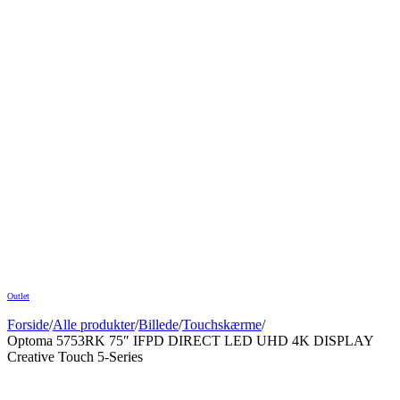
Outlet
Forside
/
Alle produkter
/
Billede
/
Touchskærme
/
Optoma 5753RK 75″ IFPD DIRECT LED UHD 4K DISPLAY
Creative Touch 5-Series