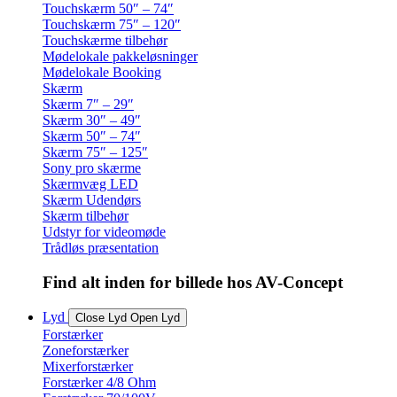
Touchskærm 50″ – 74″
Touchskærm 75″ – 120″
Touchskærme tilbehør
Mødelokale pakkeløsninger
Mødelokale Booking
Skærm
Skærm 7″ – 29″
Skærm 30″ – 49″
Skærm 50″ – 74″
Skærm 75″ – 125″
Sony pro skærme
Skærmvæg LED
Skærm Udendørs
Skærm tilbehør
Udstyr for videomøde
Trådløs præsentation
Find alt inden for billede hos AV-Concept
Lyd
Close Lyd
Open Lyd
Forstærker
Zoneforstærker
Mixerforstærker
Forstærker 4/8 Ohm