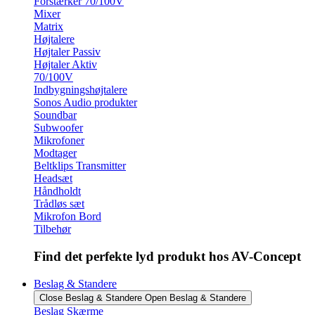
Forstærker 70/100V
Mixer
Matrix
Højtalere
Højtaler Passiv
Højtaler Aktiv
70/100V
Indbygningshøjtalere
Sonos Audio produkter
Soundbar
Subwoofer
Mikrofoner
Modtager
Beltklips Transmitter
Headsæt
Håndholdt
Trådløs sæt
Mikrofon Bord
Tilbehør
Find det perfekte lyd produkt hos AV-Concept
Beslag & Standere
Close Beslag & Standere
Open Beslag & Standere
Beslag Skærme