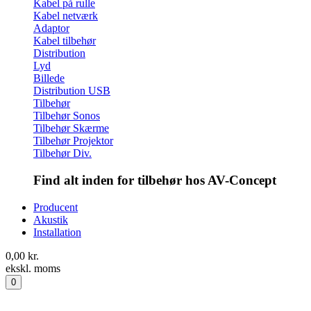
Kabel på rulle
Kabel netværk
Adaptor
Kabel tilbehør
Distribution
Lyd
Billede
Distribution USB
Tilbehør
Tilbehør Sonos
Tilbehør Skærme
Tilbehør Projektor
Tilbehør Div.
Find alt inden for tilbehør hos AV-Concept
Producent
Akustik
Installation
0,00
kr.
ekskl. moms
0