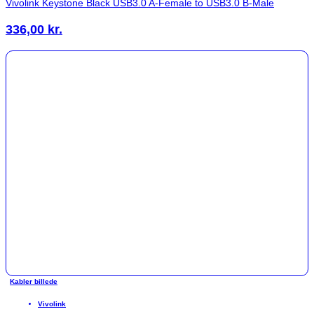
Vivolink Keystone Black USB3.0 A-Female to USB3.0 B-Male
336,00
kr.
Kabler billede
Vivolink