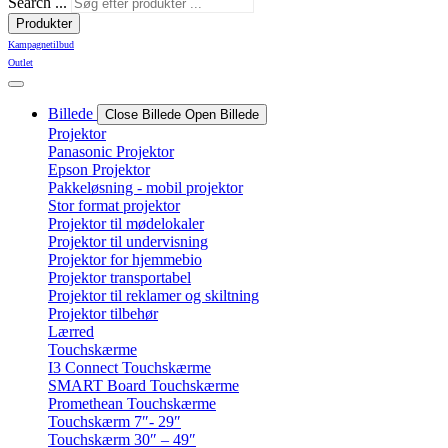
Search ...
Produkter
Kampagnetilbud
Outlet
Billede
Close Billede
Open Billede
Projektor
Panasonic Projektor
Epson Projektor
Pakkeløsning - mobil projektor
Stor format projektor
Projektor til mødelokaler
Projektor til undervisning
Projektor for hjemmebio
Projektor transportabel
Projektor til reklamer og skiltning
Projektor tilbehør
Lærred
Touchskærme
I3 Connect Touchskærme
SMART Board Touchskærme
Promethean Touchskærme
Touchskærm 7″- 29″
Touchskærm 30″ – 49″