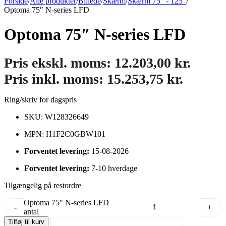
Forside
/
Alle produkter
/
Billede
/
Skærm
/
Skærm 75" - 125"
/
Optoma 75″ N-series LFD
Optoma 75″ N-series LFD
Pris ekskl. moms:
12.203,00
kr.
Pris inkl. moms:
15.253,75
kr.
Ring/skriv for dagspris
SKU: W128326649
MPN: H1F2C0GBW101
Forventet levering:
15-08-2026
Forventet levering:
7-10 hverdage
Tilgængelig på restordre
Optoma 75" N-series LFD
-
+
antal
Tilføj til kurv