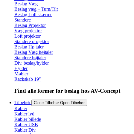
Beslag Væg
Beslag væg – Turn/Tilt
Beslag Loft skærme
Standere
Beslag Projektor
Væg projektor
Loft projektor
Standere projektor
Beslag Højtaler
Beslag Væg højtaler
Standere højtaler
Div. beslag/hylder
Hylder
Møbler
Rackskab 19″
Find alle former for beslag hos AV-Concept
Tilbehør
Close Tilbehør
Open Tilbehør
Kabler
Kabler lyd
Kabler billede
Kabler USB
Kabler Div.