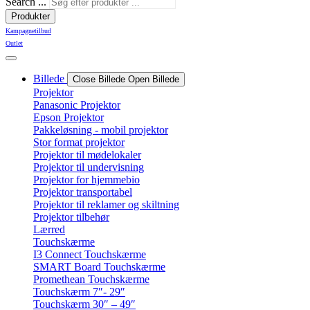
Search ...
Produkter
Kampagnetilbud
Outlet
Billede
Close Billede
Open Billede
Projektor
Panasonic Projektor
Epson Projektor
Pakkeløsning - mobil projektor
Stor format projektor
Projektor til mødelokaler
Projektor til undervisning
Projektor for hjemmebio
Projektor transportabel
Projektor til reklamer og skiltning
Projektor tilbehør
Lærred
Touchskærme
I3 Connect Touchskærme
SMART Board Touchskærme
Promethean Touchskærme
Touchskærm 7″- 29″
Touchskærm 30″ – 49″