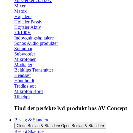
Forstærker 70/100V
Mixer
Matrix
Højtalere
Højtaler Passiv
Højtaler Aktiv
70/100V
Indbygningshøjtalere
Sonos Audio produkter
Soundbar
Subwoofer
Mikrofoner
Modtager
Beltklips Transmitter
Headsæt
Håndholdt
Trådløs sæt
Mikrofon Bord
Tilbehør
Find det perfekte lyd produkt hos AV-Concept
Beslag & Standere
Close Beslag & Standere
Open Beslag & Standere
Beslag Skærme