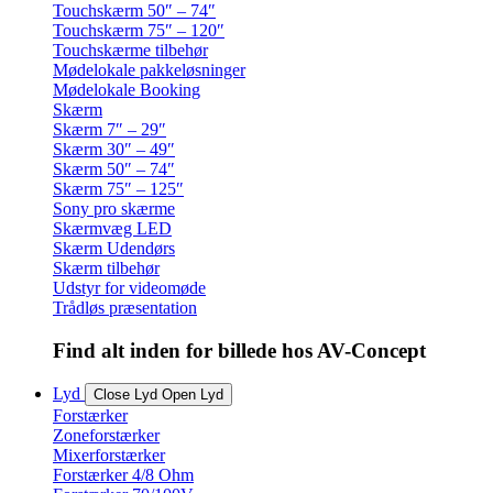
Touchskærm 50″ – 74″
Touchskærm 75″ – 120″
Touchskærme tilbehør
Mødelokale pakkeløsninger
Mødelokale Booking
Skærm
Skærm 7″ – 29″
Skærm 30″ – 49″
Skærm 50″ – 74″
Skærm 75″ – 125″
Sony pro skærme
Skærmvæg LED
Skærm Udendørs
Skærm tilbehør
Udstyr for videomøde
Trådløs præsentation
Find alt inden for billede hos AV-Concept
Lyd
Close Lyd
Open Lyd
Forstærker
Zoneforstærker
Mixerforstærker
Forstærker 4/8 Ohm