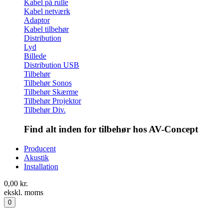
Kabel på rulle
Kabel netværk
Adaptor
Kabel tilbehør
Distribution
Lyd
Billede
Distribution USB
Tilbehør
Tilbehør Sonos
Tilbehør Skærme
Tilbehør Projektor
Tilbehør Div.
Find alt inden for tilbehør hos AV-Concept
Producent
Akustik
Installation
0,00
kr.
ekskl. moms
0