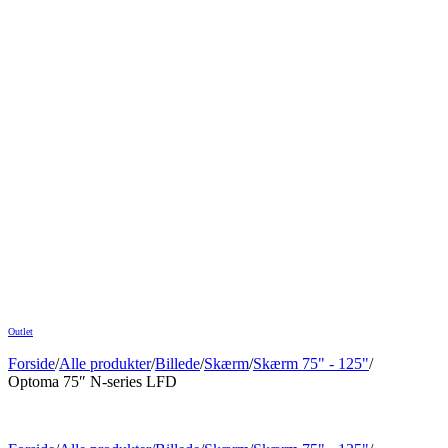
Outlet
Forside
/
Alle produkter
/
Billede
/
Skærm
/
Skærm 75" - 125"
/
Optoma 75″ N-series LFD