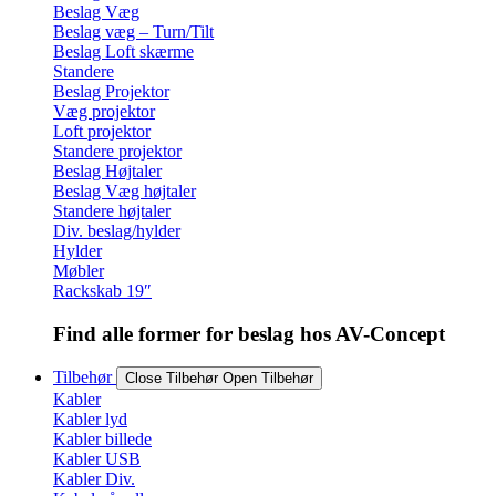
Beslag Væg
Beslag væg – Turn/Tilt
Beslag Loft skærme
Standere
Beslag Projektor
Væg projektor
Loft projektor
Standere projektor
Beslag Højtaler
Beslag Væg højtaler
Standere højtaler
Div. beslag/hylder
Hylder
Møbler
Rackskab 19″
Find alle former for beslag hos AV-Concept
Tilbehør
Close Tilbehør
Open Tilbehør
Kabler
Kabler lyd
Kabler billede
Kabler USB
Kabler Div.