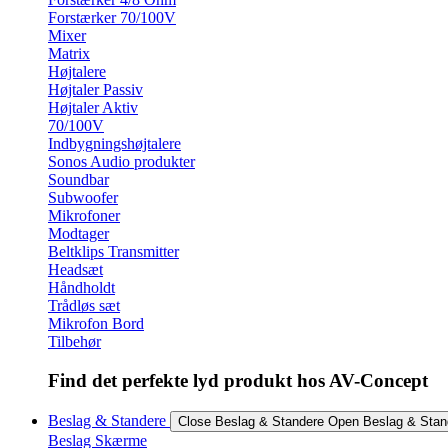
Forstærker 70/100V
Mixer
Matrix
Højtalere
Højtaler Passiv
Højtaler Aktiv
70/100V
Indbygningshøjtalere
Sonos Audio produkter
Soundbar
Subwoofer
Mikrofoner
Modtager
Beltklips Transmitter
Headsæt
Håndholdt
Trådløs sæt
Mikrofon Bord
Tilbehør
Find det perfekte lyd produkt hos AV-Concept
Beslag & Standere
Close Beslag & Standere
Open Beslag & Stan
Beslag Skærme