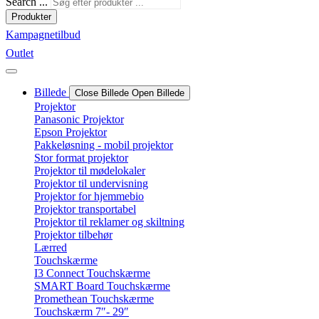
Search ...
Produkter
Kampagnetilbud
Outlet
Billede
Close Billede
Open Billede
Projektor
Panasonic Projektor
Epson Projektor
Pakkeløsning - mobil projektor
Stor format projektor
Projektor til mødelokaler
Projektor til undervisning
Projektor for hjemmebio
Projektor transportabel
Projektor til reklamer og skiltning
Projektor tilbehør
Lærred
Touchskærme
I3 Connect Touchskærme
SMART Board Touchskærme
Promethean Touchskærme
Touchskærm 7″- 29″