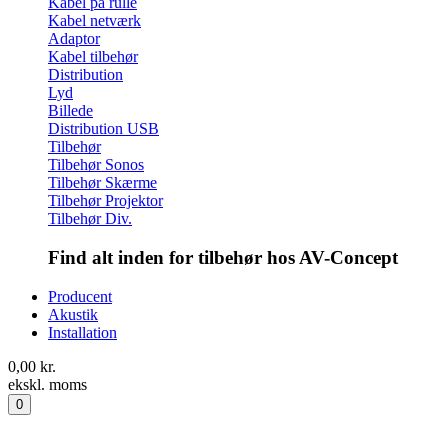
Kabel på rulle
Kabel netværk
Adaptor
Kabel tilbehør
Distribution
Lyd
Billede
Distribution USB
Tilbehør
Tilbehør Sonos
Tilbehør Skærme
Tilbehør Projektor
Tilbehør Div.
Find alt inden for tilbehør hos AV-Concept
Producent
Akustik
Installation
0,00
kr.
ekskl. moms
0