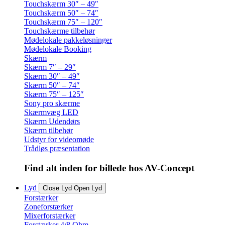
Touchskærm 30″ – 49″
Touchskærm 50″ – 74″
Touchskærm 75″ – 120″
Touchskærme tilbehør
Mødelokale pakkeløsninger
Mødelokale Booking
Skærm
Skærm 7″ – 29″
Skærm 30″ – 49″
Skærm 50″ – 74″
Skærm 75″ – 125″
Sony pro skærme
Skærmvæg LED
Skærm Udendørs
Skærm tilbehør
Udstyr for videomøde
Trådløs præsentation
Find alt inden for billede hos AV-Concept
Lyd
Close Lyd
Open Lyd
Forstærker
Zoneforstærker
Mixerforstærker
Forstærker 4/8 Ohm