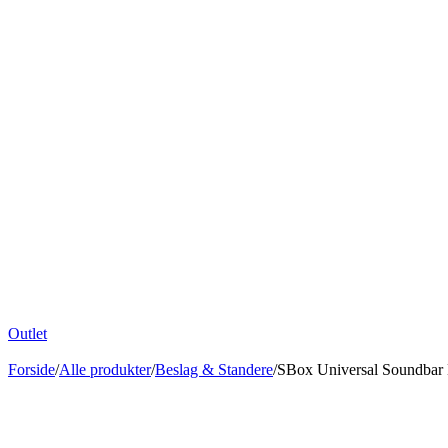
Outlet
Forside
/
Alle produkter
/
Beslag & Standere
/
SBox Universal Soundbar B