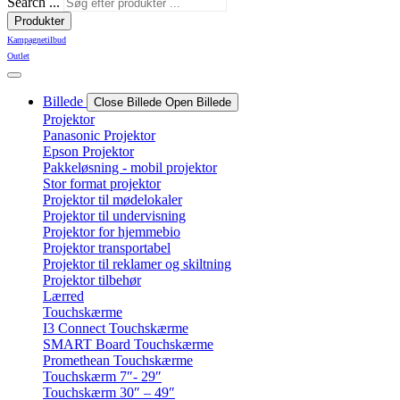
Search ...
Produkter
Kampagnetilbud
Outlet
Billede
Close Billede
Open Billede
Projektor
Panasonic Projektor
Epson Projektor
Pakkeløsning - mobil projektor
Stor format projektor
Projektor til mødelokaler
Projektor til undervisning
Projektor for hjemmebio
Projektor transportabel
Projektor til reklamer og skiltning
Projektor tilbehør
Lærred
Touchskærme
I3 Connect Touchskærme
SMART Board Touchskærme
Promethean Touchskærme
Touchskærm 7″- 29″
Touchskærm 30″ – 49″