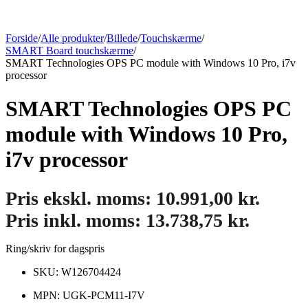
Forside
/
Alle produkter
/
Billede
/
Touchskærme
/
SMART Board touchskærme
/
SMART Technologies OPS PC module with Windows 10 Pro, i7v
processor
SMART Technologies OPS PC
module with Windows 10 Pro,
i7v processor
Pris ekskl. moms:
10.991,00
kr.
Pris inkl. moms:
13.738,75
kr.
Ring/skriv for dagspris
SKU: W126704424
MPN: UGK-PCM11-I7V