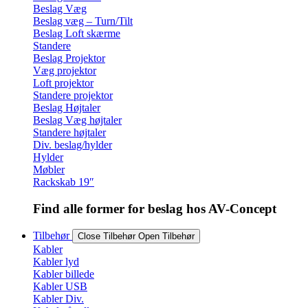
Beslag Væg
Beslag væg – Turn/Tilt
Beslag Loft skærme
Standere
Beslag Projektor
Væg projektor
Loft projektor
Standere projektor
Beslag Højtaler
Beslag Væg højtaler
Standere højtaler
Div. beslag/hylder
Hylder
Møbler
Rackskab 19″
Find alle former for beslag hos AV-Concept
Tilbehør
Close Tilbehør
Open Tilbehør
Kabler
Kabler lyd
Kabler billede
Kabler USB
Kabler Div.