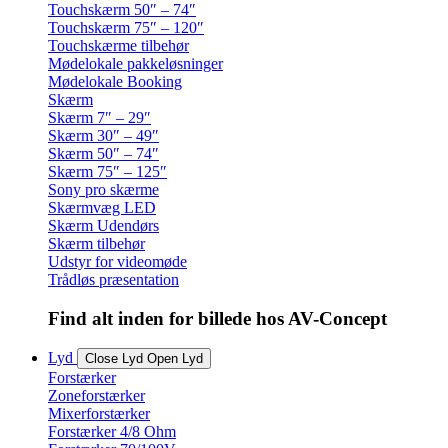
Touchskærm 50″ – 74″
Touchskærm 75″ – 120″
Touchskærme tilbehør
Mødelokale pakkeløsninger
Mødelokale Booking
Skærm
Skærm 7″ – 29″
Skærm 30″ – 49″
Skærm 50″ – 74″
Skærm 75″ – 125″
Sony pro skærme
Skærmvæg LED
Skærm Udendørs
Skærm tilbehør
Udstyr for videomøde
Trådløs præsentation
Find alt inden for billede hos AV-Concept
Lyd
Close Lyd
Open Lyd
Forstærker
Zoneforstærker
Mixerforstærker
Forstærker 4/8 Ohm