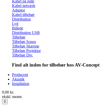
Kabel på rulle
Kabel netværk
Adaptor
Kabel tilbehør
Distribution
Lyd
Billede
Distribution USB
Tilbehør
Tilbehør Sonos
Tilbehør Skærme
Tilbehør Projektor
Tilbehør Div.
Find alt inden for tilbehør hos AV-Concept
Producent
Akustik
Installation
0,00
kr.
ekskl. moms
0