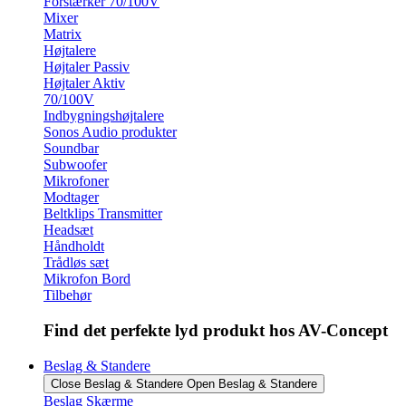
Forstærker 70/100V
Mixer
Matrix
Højtalere
Højtaler Passiv
Højtaler Aktiv
70/100V
Indbygningshøjtalere
Sonos Audio produkter
Soundbar
Subwoofer
Mikrofoner
Modtager
Beltklips Transmitter
Headsæt
Håndholdt
Trådløs sæt
Mikrofon Bord
Tilbehør
Find det perfekte lyd produkt hos AV-Concept
Beslag & Standere
Close Beslag & Standere
Open Beslag & Standere
Beslag Skærme