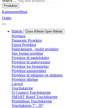
Search ...
Produkter
Kampagnetilbud
Outlet
Billede
Close Billede
Open Billede
Projektor
Panasonic Projektor
Epson Projektor
Pakkeløsning - mobil projektor
Stor format projektor
Projektor til mødelokaler
Projektor til undervisning
Projektor for hjemmebio
Projektor transportabel
Projektor til reklamer og skiltning
Projektor tilbehør
Lærred
Touchskærme
I3 Connect Touchskærme
SMART Board Touchskærme
Promethean Touchskærme
Touchskærm 7″- 29″