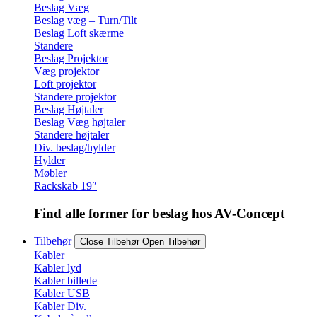
Beslag Væg
Beslag væg – Turn/Tilt
Beslag Loft skærme
Standere
Beslag Projektor
Væg projektor
Loft projektor
Standere projektor
Beslag Højtaler
Beslag Væg højtaler
Standere højtaler
Div. beslag/hylder
Hylder
Møbler
Rackskab 19″
Find alle former for beslag hos AV-Concept
Tilbehør
Close Tilbehør
Open Tilbehør
Kabler
Kabler lyd
Kabler billede
Kabler USB
Kabler Div.