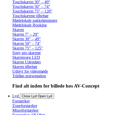
Touchskærm 30″ – 49″
Touchskærm 50″ – 74″
Touchskærm 75″ – 120″
Touchskærme tilbehør
Mødelokale pakkeløsninger
Mødelokale Booking
Skærm
Skærm 7″ – 29″
Skærm 30″ – 49″
Skærm 50″ – 74″
Skærm 75″ – 125″
Sony pro skærme
Skærmvæg LED
Skærm Udendørs
Skærm tilbehør
Udstyr for videomøde
Trådløs præsentation
Find alt inden for billede hos AV-Concept
Lyd
Close Lyd
Open Lyd
Forstærker
Zoneforstærker
Mixerforstærker
Forstærker 4/8 Ohm