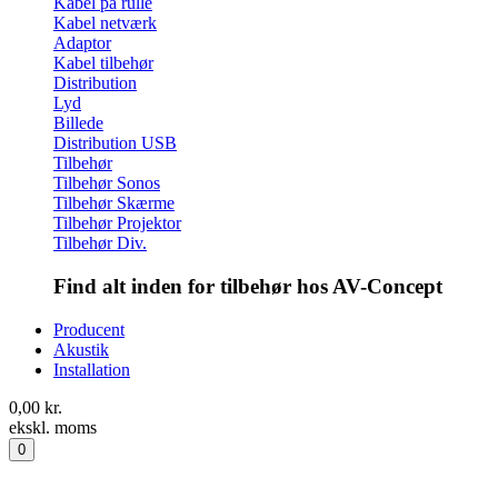
Kabel på rulle
Kabel netværk
Adaptor
Kabel tilbehør
Distribution
Lyd
Billede
Distribution USB
Tilbehør
Tilbehør Sonos
Tilbehør Skærme
Tilbehør Projektor
Tilbehør Div.
Find alt inden for tilbehør hos AV-Concept
Producent
Akustik
Installation
0,00
kr.
ekskl. moms
0