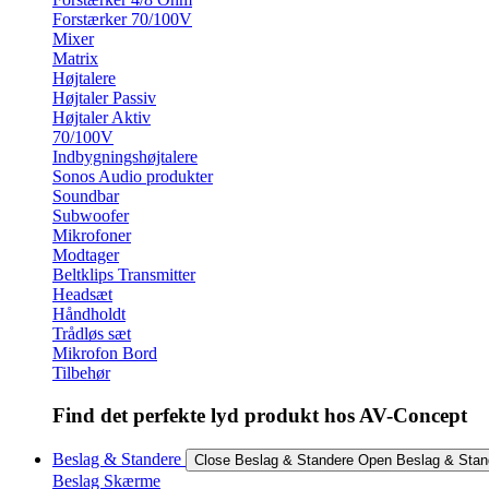
Forstærker 70/100V
Mixer
Matrix
Højtalere
Højtaler Passiv
Højtaler Aktiv
70/100V
Indbygningshøjtalere
Sonos Audio produkter
Soundbar
Subwoofer
Mikrofoner
Modtager
Beltklips Transmitter
Headsæt
Håndholdt
Trådløs sæt
Mikrofon Bord
Tilbehør
Find det perfekte lyd produkt hos AV-Concept
Beslag & Standere
Close Beslag & Standere
Open Beslag & Stan
Beslag Skærme