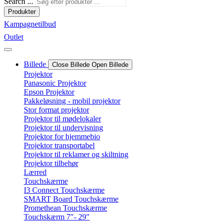
Search ...
Produkter
Kampagnetilbud
Outlet
Billede
Close Billede
Open Billede
Projektor
Panasonic Projektor
Epson Projektor
Pakkeløsning - mobil projektor
Stor format projektor
Projektor til mødelokaler
Projektor til undervisning
Projektor for hjemmebio
Projektor transportabel
Projektor til reklamer og skiltning
Projektor tilbehør
Lærred
Touchskærme
I3 Connect Touchskærme
SMART Board Touchskærme
Promethean Touchskærme
Touchskærm 7″- 29″