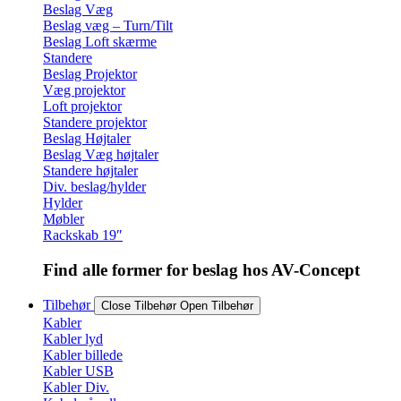
Beslag Væg
Beslag væg – Turn/Tilt
Beslag Loft skærme
Standere
Beslag Projektor
Væg projektor
Loft projektor
Standere projektor
Beslag Højtaler
Beslag Væg højtaler
Standere højtaler
Div. beslag/hylder
Hylder
Møbler
Rackskab 19″
Find alle former for beslag hos AV-Concept
Tilbehør
Close Tilbehør
Open Tilbehør
Kabler
Kabler lyd
Kabler billede
Kabler USB
Kabler Div.