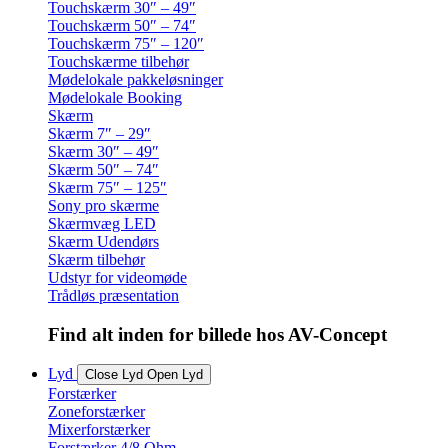
Touchskærm 30″ – 49″
Touchskærm 50″ – 74″
Touchskærm 75″ – 120″
Touchskærme tilbehør
Mødelokale pakkeløsninger
Mødelokale Booking
Skærm
Skærm 7″ – 29″
Skærm 30″ – 49″
Skærm 50″ – 74″
Skærm 75″ – 125″
Sony pro skærme
Skærmvæg LED
Skærm Udendørs
Skærm tilbehør
Udstyr for videomøde
Trådløs præsentation
Find alt inden for billede hos AV-Concept
Lyd
Close Lyd
Open Lyd
Forstærker
Zoneforstærker
Mixerforstærker
Forstærker 4/8 Ohm