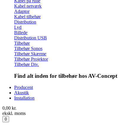
Kabel på rulle
Kabel netværk
Adaptor
Kabel tilbehør
Distribution
Lyd
Billede
Distribution USB
Tilbehør
Tilbehør Sonos
Tilbehør Skærme
Tilbehør Projektor
Tilbehør Div.
Find alt inden for tilbehør hos AV-Concept
Producent
Akustik
Installation
0,00
kr.
ekskl. moms
0