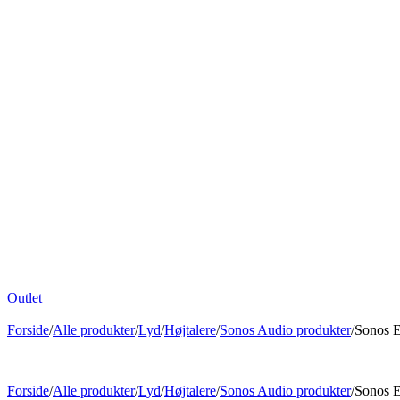
Outlet
Forside
/
Alle produkter
/
Lyd
/
Højtalere
/
Sonos Audio produkter
/
Sonos E
Forside
/
Alle produkter
/
Lyd
/
Højtalere
/
Sonos Audio produkter
/
Sonos E