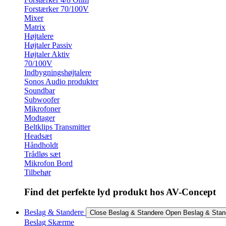
Forstærker 70/100V
Mixer
Matrix
Højtalere
Højtaler Passiv
Højtaler Aktiv
70/100V
Indbygningshøjtalere
Sonos Audio produkter
Soundbar
Subwoofer
Mikrofoner
Modtager
Beltklips Transmitter
Headsæt
Håndholdt
Trådløs sæt
Mikrofon Bord
Tilbehør
Find det perfekte lyd produkt hos AV-Concept
Beslag & Standere
Close Beslag & Standere
Open Beslag & Stan
Beslag Skærme