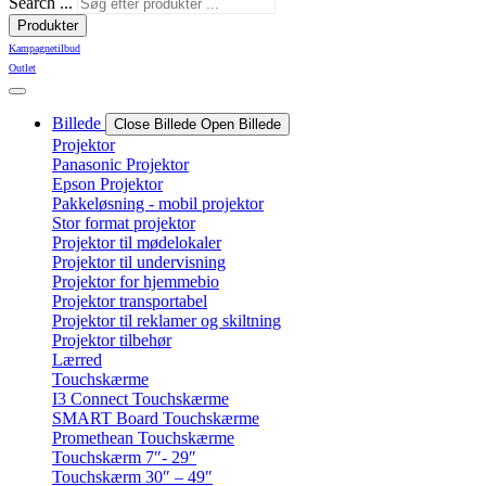
Search ...
Produkter
Kampagnetilbud
Outlet
Billede
Close Billede
Open Billede
Projektor
Panasonic Projektor
Epson Projektor
Pakkeløsning - mobil projektor
Stor format projektor
Projektor til mødelokaler
Projektor til undervisning
Projektor for hjemmebio
Projektor transportabel
Projektor til reklamer og skiltning
Projektor tilbehør
Lærred
Touchskærme
I3 Connect Touchskærme
SMART Board Touchskærme
Promethean Touchskærme
Touchskærm 7″- 29″
Touchskærm 30″ – 49″