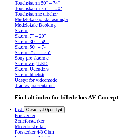
Touchskærm 50″ – 74″
Touchskærm 75″ – 120″
Touchskærme tilbehør
Mødelokale pakkeløsninger
Mødelokale Booking
Skærm
Skærm 7″ – 29″
Skærm 30″ – 49″
Skærm 50″ – 74″
Skærm 75″ – 125″
Sony pro skærme
Skærmvæg LED
Skærm Udendørs
Skærm tilbehør
Udstyr for videomøde
Trådløs præsentation
Find alt inden for billede hos AV-Concept
Lyd
Close Lyd
Open Lyd
Forstærker
Zoneforstærker
Mixerforstærker
Forstærker 4/8 Ohm