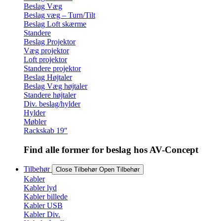
Beslag Væg
Beslag væg – Turn/Tilt
Beslag Loft skærme
Standere
Beslag Projektor
Væg projektor
Loft projektor
Standere projektor
Beslag Højtaler
Beslag Væg højtaler
Standere højtaler
Div. beslag/hylder
Hylder
Møbler
Rackskab 19″
Find alle former for beslag hos AV-Concept
Tilbehør
Close Tilbehør
Open Tilbehør
Kabler
Kabler lyd
Kabler billede
Kabler USB
Kabler Div.