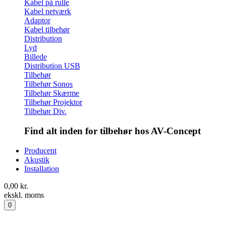
Kabel på rulle
Kabel netværk
Adaptor
Kabel tilbehør
Distribution
Lyd
Billede
Distribution USB
Tilbehør
Tilbehør Sonos
Tilbehør Skærme
Tilbehør Projektor
Tilbehør Div.
Find alt inden for tilbehør hos AV-Concept
Producent
Akustik
Installation
0,00
kr.
ekskl. moms
0