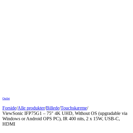
Outlet
Forside
/
Alle produkter
/
Billede
/
Touchskærme
/
ViewSonic IFP75G1 – 75″ 4K UHD, Without OS (upgradable via
Windows or Android OPS PC), IR 400 nits, 2 x 15W, USB-C,
HDMI