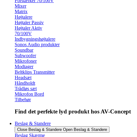
Forstærker 70/100V
Mixer
Matrix
Højtalere
Højtaler Passiv
Højtaler Aktiv
70/100V
Indbygningshøjtalere
Sonos Audio produkter
Soundbar
Subwoofer
Mikrofoner
Modtager
Beltklips Transmitter
Headsæt
Håndholdt
Trådløs sæt
Mikrofon Bord
Tilbehør
Find det perfekte lyd produkt hos AV-Concept
Beslag & Standere
Close Beslag & Standere
Open Beslag & Standere
Beslag Skærme