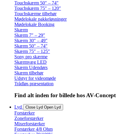
Touchskærm 50″ – 74″
Touchskærm 75″ – 120″
Touchskærme tilbehør
Mødelokale pakkeløsninger
Mødelokale Booking
Skærm
Skærm 7″ – 29″
Skærm 30″ – 49″
Skærm 50″ – 74″
Skærm 75″ – 125″
Sony pro skærme
Skærmvæg LED
Skærm Udendørs
Skærm tilbehør
Udstyr for videomøde
Trådløs præsentation
Find alt inden for billede hos AV-Concept
Lyd
Close Lyd
Open Lyd
Forstærker
Zoneforstærker
Mixerforstærker
Forstærker 4/8 Ohm