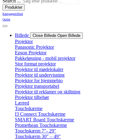
Search ...
Produkter
Kampagnetilbud
Outlet
Billede
Close Billede
Open Billede
Projektor
Panasonic Projektor
Epson Projektor
Pakkeløsning - mobil projektor
Stor format projektor
Projektor til mødelokaler
Projektor til undervisning
Projektor for hjemmebio
Projektor transportabel
Projektor til reklamer og skiltning
Projektor tilbehør
Lærred
Touchskærme
I3 Connect Touchskærme
SMART Board Touchskærme
Promethean Touchskærme
Touchskærm 7″- 29″
Touchskærm 30″ – 49″