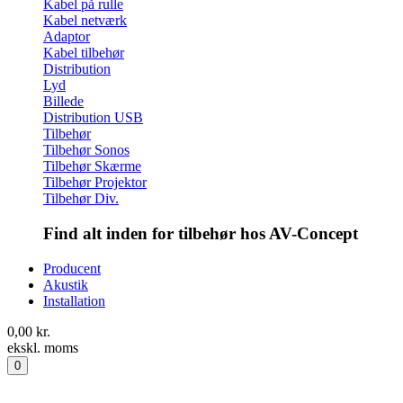
Kabel på rulle
Kabel netværk
Adaptor
Kabel tilbehør
Distribution
Lyd
Billede
Distribution USB
Tilbehør
Tilbehør Sonos
Tilbehør Skærme
Tilbehør Projektor
Tilbehør Div.
Find alt inden for tilbehør hos AV-Concept
Producent
Akustik
Installation
0,00
kr.
ekskl. moms
0