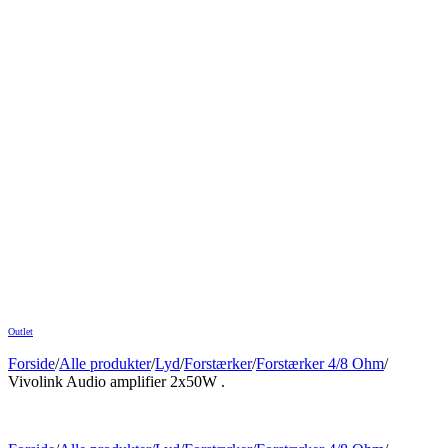
Outlet
Forside
/
Alle produkter
/
Lyd
/
Forstærker
/
Forstærker 4/8 Ohm
/
Vivolink Audio amplifier 2x50W .