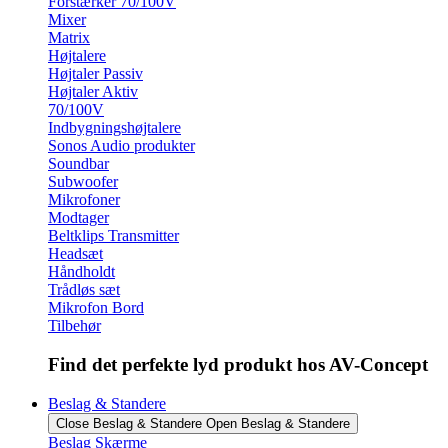
Forstærker 70/100V
Mixer
Matrix
Højtalere
Højtaler Passiv
Højtaler Aktiv
70/100V
Indbygningshøjtalere
Sonos Audio produkter
Soundbar
Subwoofer
Mikrofoner
Modtager
Beltklips Transmitter
Headsæt
Håndholdt
Trådløs sæt
Mikrofon Bord
Tilbehør
Find det perfekte lyd produkt hos AV-Concept
Beslag & Standere
Close Beslag & Standere
Open Beslag & Standere
Beslag Skærme