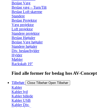
Beslag Væg
Beslag væg – Turn/Tilt
Beslag Loft skærme
Standere
Beslag Projektor
Væg projektor
Loft projektor
Standere projektor
Beslag Højtaler
Beslag Væg højtaler
Standere højtaler
Div. beslag/hylder
Hylder
Møbler
Rackskab 19″
Find alle former for beslag hos AV-Concept
Tilbehør
Close Tilbehør
Open Tilbehør
Kabler
Kabler lyd
Kabler billede
Kabler USB
Kabler Div.