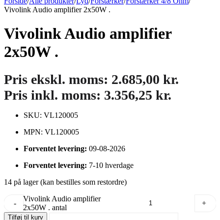
Forside
/
Alle produkter
/
Lyd
/
Forstærker
/
Forstærker 4/8 Ohm
/
Vivolink Audio amplifier 2x50W .
Vivolink Audio amplifier
2x50W .
Pris ekskl. moms:
2.685,00
kr.
Pris inkl. moms:
3.356,25
kr.
SKU: VL120005
MPN: VL120005
Forventet levering:
09-08-2026
Forventet levering:
7-10 hverdage
14 på lager (kan bestilles som restordre)
Vivolink Audio amplifier
-
+
2x50W . antal
Tilføj til kurv