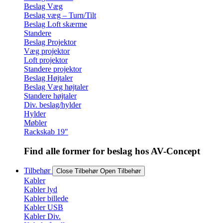
Beslag Væg
Beslag væg – Turn/Tilt
Beslag Loft skærme
Standere
Beslag Projektor
Væg projektor
Loft projektor
Standere projektor
Beslag Højtaler
Beslag Væg højtaler
Standere højtaler
Div. beslag/hylder
Hylder
Møbler
Rackskab 19″
Find alle former for beslag hos AV-Concept
Tilbehør
Close Tilbehør
Open Tilbehør
Kabler
Kabler lyd
Kabler billede
Kabler USB
Kabler Div.