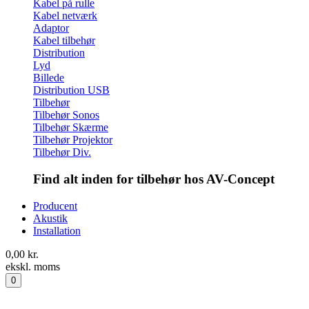
Kabel på rulle
Kabel netværk
Adaptor
Kabel tilbehør
Distribution
Lyd
Billede
Distribution USB
Tilbehør
Tilbehør Sonos
Tilbehør Skærme
Tilbehør Projektor
Tilbehør Div.
Find alt inden for tilbehør hos AV-Concept
Producent
Akustik
Installation
0,00
kr.
ekskl. moms
0