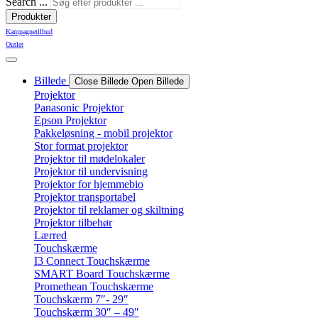
Search ...
Produkter
Kampagnetilbud
Outlet
Billede
Close Billede
Open Billede
Projektor
Panasonic Projektor
Epson Projektor
Pakkeløsning - mobil projektor
Stor format projektor
Projektor til mødelokaler
Projektor til undervisning
Projektor for hjemmebio
Projektor transportabel
Projektor til reklamer og skiltning
Projektor tilbehør
Lærred
Touchskærme
I3 Connect Touchskærme
SMART Board Touchskærme
Promethean Touchskærme
Touchskærm 7″- 29″
Touchskærm 30″ – 49″