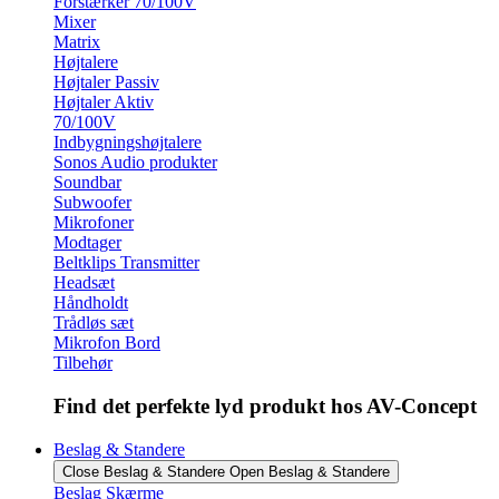
Forstærker 70/100V
Mixer
Matrix
Højtalere
Højtaler Passiv
Højtaler Aktiv
70/100V
Indbygningshøjtalere
Sonos Audio produkter
Soundbar
Subwoofer
Mikrofoner
Modtager
Beltklips Transmitter
Headsæt
Håndholdt
Trådløs sæt
Mikrofon Bord
Tilbehør
Find det perfekte lyd produkt hos AV-Concept
Beslag & Standere
Close Beslag & Standere
Open Beslag & Standere
Beslag Skærme