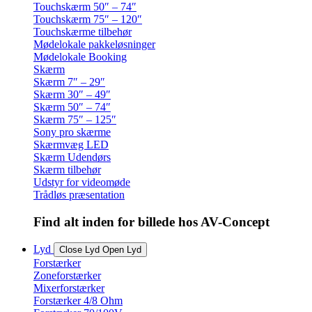
Touchskærm 50″ – 74″
Touchskærm 75″ – 120″
Touchskærme tilbehør
Mødelokale pakkeløsninger
Mødelokale Booking
Skærm
Skærm 7″ – 29″
Skærm 30″ – 49″
Skærm 50″ – 74″
Skærm 75″ – 125″
Sony pro skærme
Skærmvæg LED
Skærm Udendørs
Skærm tilbehør
Udstyr for videomøde
Trådløs præsentation
Find alt inden for billede hos AV-Concept
Lyd
Close Lyd
Open Lyd
Forstærker
Zoneforstærker
Mixerforstærker
Forstærker 4/8 Ohm