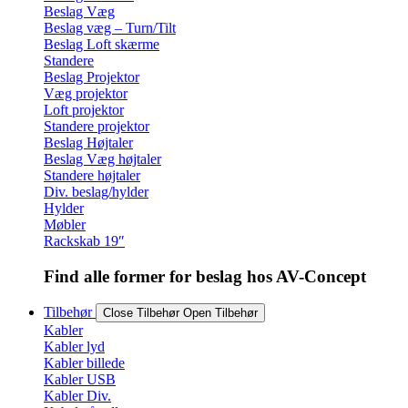
Beslag Væg
Beslag væg – Turn/Tilt
Beslag Loft skærme
Standere
Beslag Projektor
Væg projektor
Loft projektor
Standere projektor
Beslag Højtaler
Beslag Væg højtaler
Standere højtaler
Div. beslag/hylder
Hylder
Møbler
Rackskab 19″
Find alle former for beslag hos AV-Concept
Tilbehør
Close Tilbehør
Open Tilbehør
Kabler
Kabler lyd
Kabler billede
Kabler USB
Kabler Div.