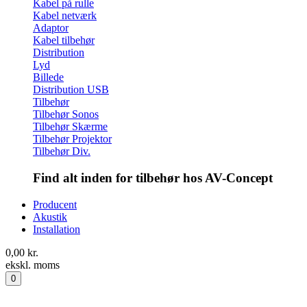
Kabel på rulle
Kabel netværk
Adaptor
Kabel tilbehør
Distribution
Lyd
Billede
Distribution USB
Tilbehør
Tilbehør Sonos
Tilbehør Skærme
Tilbehør Projektor
Tilbehør Div.
Find alt inden for tilbehør hos AV-Concept
Producent
Akustik
Installation
0,00
kr.
ekskl. moms
0