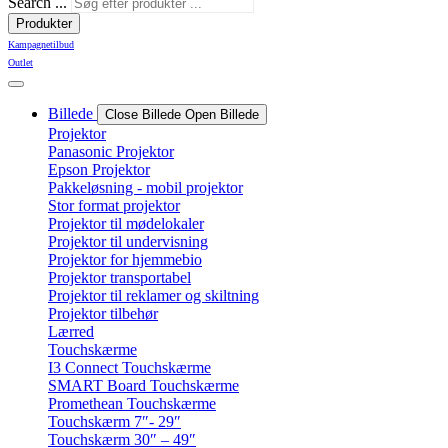
Search ...
Produkter
Kampagnetilbud
Outlet
Billede
Close Billede
Open Billede
Projektor
Panasonic Projektor
Epson Projektor
Pakkeløsning - mobil projektor
Stor format projektor
Projektor til mødelokaler
Projektor til undervisning
Projektor for hjemmebio
Projektor transportabel
Projektor til reklamer og skiltning
Projektor tilbehør
Lærred
Touchskærme
I3 Connect Touchskærme
SMART Board Touchskærme
Promethean Touchskærme
Touchskærm 7″- 29″
Touchskærm 30″ – 49″