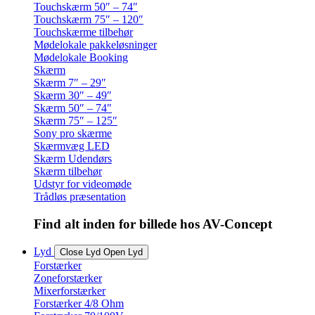
Touchskærm 50″ – 74″
Touchskærm 75″ – 120″
Touchskærme tilbehør
Mødelokale pakkeløsninger
Mødelokale Booking
Skærm
Skærm 7″ – 29″
Skærm 30″ – 49″
Skærm 50″ – 74″
Skærm 75″ – 125″
Sony pro skærme
Skærmvæg LED
Skærm Udendørs
Skærm tilbehør
Udstyr for videomøde
Trådløs præsentation
Find alt inden for billede hos AV-Concept
Lyd
Close Lyd
Open Lyd
Forstærker
Zoneforstærker
Mixerforstærker
Forstærker 4/8 Ohm