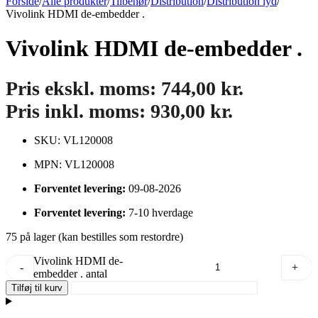
Forside
/
Alle produkter
/
Tilbehør
/
Distribution
/
Distribution lyd
/
Vivolink HDMI de-embedder .
Vivolink HDMI de-embedder .
Pris ekskl. moms:
744,00
kr.
Pris inkl. moms:
930,00
kr.
SKU: VL120008
MPN: VL120008
Forventet levering:
09-08-2026
Forventet levering:
7-10 hverdage
75 på lager (kan bestilles som restordre)
Vivolink HDMI de-
-
+
embedder . antal
Tilføj til kurv