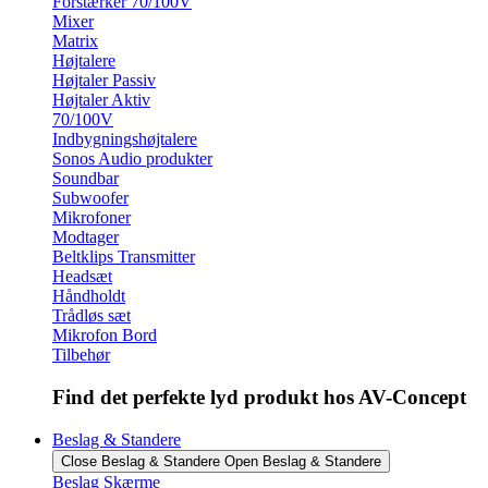
Forstærker 70/100V
Mixer
Matrix
Højtalere
Højtaler Passiv
Højtaler Aktiv
70/100V
Indbygningshøjtalere
Sonos Audio produkter
Soundbar
Subwoofer
Mikrofoner
Modtager
Beltklips Transmitter
Headsæt
Håndholdt
Trådløs sæt
Mikrofon Bord
Tilbehør
Find det perfekte lyd produkt hos AV-Concept
Beslag & Standere
Close Beslag & Standere
Open Beslag & Standere
Beslag Skærme