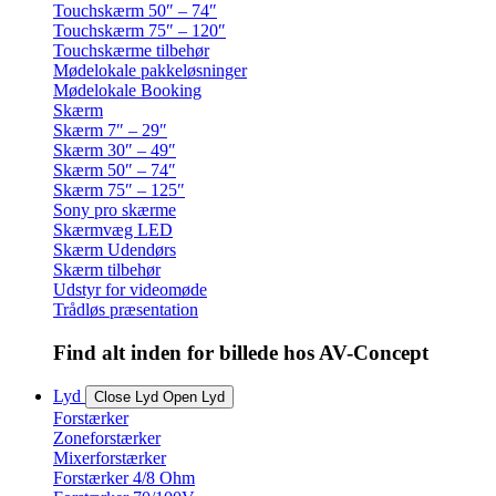
Touchskærm 50″ – 74″
Touchskærm 75″ – 120″
Touchskærme tilbehør
Mødelokale pakkeløsninger
Mødelokale Booking
Skærm
Skærm 7″ – 29″
Skærm 30″ – 49″
Skærm 50″ – 74″
Skærm 75″ – 125″
Sony pro skærme
Skærmvæg LED
Skærm Udendørs
Skærm tilbehør
Udstyr for videomøde
Trådløs præsentation
Find alt inden for billede hos AV-Concept
Lyd
Close Lyd
Open Lyd
Forstærker
Zoneforstærker
Mixerforstærker
Forstærker 4/8 Ohm