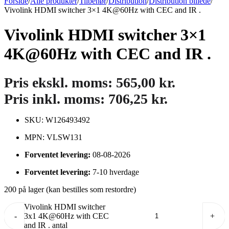
Forside
/
Alle produkter
/
Tilbehør
/
Distribution
/
Distribution billede
/
Vivolink HDMI switcher 3×1 4K@60Hz with CEC and IR .
Vivolink HDMI switcher 3×1
4K@60Hz with CEC and IR .
Pris ekskl. moms:
565,00
kr.
Pris inkl. moms:
706,25
kr.
SKU: W126493492
MPN: VLSW131
Forventet levering:
08-08-2026
Forventet levering:
7-10 hverdage
200 på lager (kan bestilles som restordre)
Vivolink HDMI switcher
-
3x1 4K@60Hz with CEC
+
and IR . antal