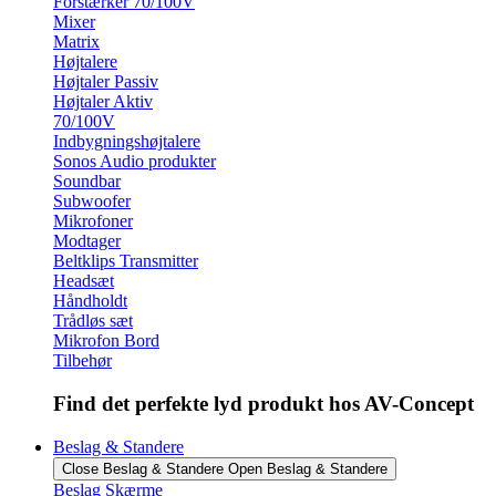
Forstærker 70/100V
Mixer
Matrix
Højtalere
Højtaler Passiv
Højtaler Aktiv
70/100V
Indbygningshøjtalere
Sonos Audio produkter
Soundbar
Subwoofer
Mikrofoner
Modtager
Beltklips Transmitter
Headsæt
Håndholdt
Trådløs sæt
Mikrofon Bord
Tilbehør
Find det perfekte lyd produkt hos AV-Concept
Beslag & Standere
Close Beslag & Standere
Open Beslag & Standere
Beslag Skærme