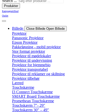
Search ...
Produkter
Kampagnetilbud
Outlet
Billede
Close Billede
Open Billede
Projektor
Panasonic Projektor
Epson Projektor
Pakkeløsning - mobil projektor
Stor format projektor
Projektor til mødelokaler
Projektor til undervisning
Projektor for hjemmebio
Projektor transportabel
Projektor til reklamer og skiltning
Projektor tilbehør
Lærred
Touchskærme
I3 Connect Touchskærme
SMART Board Touchskærme
Promethean Touchskærme
Touchskærm 7″- 29″
Touchskærm 30″ – 49″