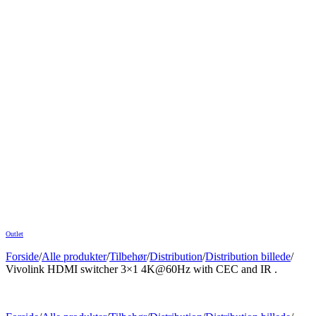
Outlet
Forside
/
Alle produkter
/
Tilbehør
/
Distribution
/
Distribution billede
/
Vivolink HDMI switcher 3×1 4K@60Hz with CEC and IR .