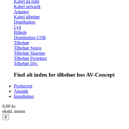
Kabel på rulle
Kabel netværk
Adaptor
Kabel tilbehør
Distribution
Lyd
Billede
Distribution USB
Tilbehør
Tilbehør Sonos
Tilbehør Skærme
Tilbehør Projektor
Tilbehør Div.
Find alt inden for tilbehør hos AV-Concept
Producent
Akustik
Installation
0,00
kr.
ekskl. moms
0