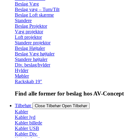
Beslag Væg
Beslag væg – Turn/Tilt
Beslag Loft skærme
Standere
Beslag Projektor
Væg projektor
Loft projektor
Standere projektor
Beslag Højtaler
Beslag Væg højtaler
Standere højtaler
Div. beslag/hylder
Hylder
Møbler
Rackskab 19″
Find alle former for beslag hos AV-Concept
Tilbehør
Close Tilbehør
Open Tilbehør
Kabler
Kabler lyd
Kabler billede
Kabler USB
Kabler Div.