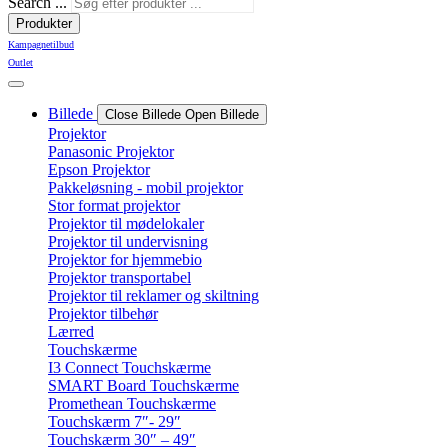
Search ...
Produkter
Kampagnetilbud
Outlet
Billede
Close Billede
Open Billede
Projektor
Panasonic Projektor
Epson Projektor
Pakkeløsning - mobil projektor
Stor format projektor
Projektor til mødelokaler
Projektor til undervisning
Projektor for hjemmebio
Projektor transportabel
Projektor til reklamer og skiltning
Projektor tilbehør
Lærred
Touchskærme
I3 Connect Touchskærme
SMART Board Touchskærme
Promethean Touchskærme
Touchskærm 7″- 29″
Touchskærm 30″ – 49″