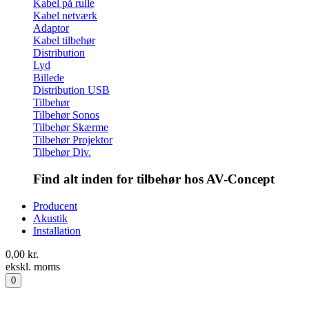
Kabel på rulle
Kabel netværk
Adaptor
Kabel tilbehør
Distribution
Lyd
Billede
Distribution USB
Tilbehør
Tilbehør Sonos
Tilbehør Skærme
Tilbehør Projektor
Tilbehør Div.
Find alt inden for tilbehør hos AV-Concept
Producent
Akustik
Installation
0,00
kr.
ekskl. moms
0