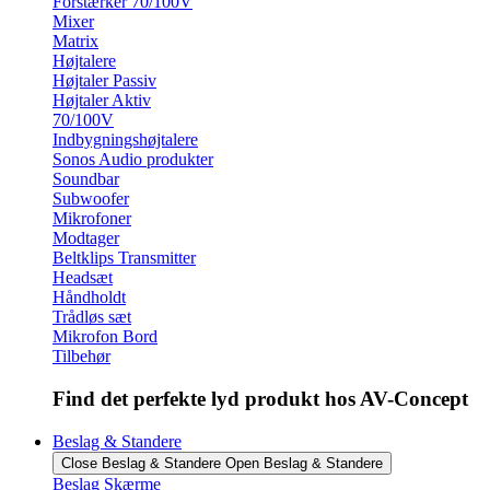
Forstærker 70/100V
Mixer
Matrix
Højtalere
Højtaler Passiv
Højtaler Aktiv
70/100V
Indbygningshøjtalere
Sonos Audio produkter
Soundbar
Subwoofer
Mikrofoner
Modtager
Beltklips Transmitter
Headsæt
Håndholdt
Trådløs sæt
Mikrofon Bord
Tilbehør
Find det perfekte lyd produkt hos AV-Concept
Beslag & Standere
Close Beslag & Standere
Open Beslag & Standere
Beslag Skærme