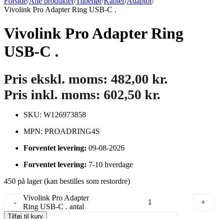
Forside
/
Alle produkter
/
Tilbehør
/
Kabler
/
Adaptor
/
Vivolink Pro Adapter Ring USB-C .
Vivolink Pro Adapter Ring
USB-C .
Pris ekskl. moms:
482,00
kr.
Pris inkl. moms:
602,50
kr.
SKU: W126973858
MPN: PROADRING4S
Forventet levering:
09-08-2026
Forventet levering:
7-10 hverdage
450 på lager (kan bestilles som restordre)
Vivolink Pro Adapter
-
+
Ring USB-C . antal
Tilføj til kurv