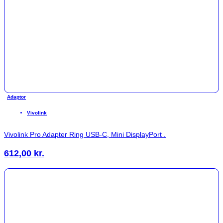
Adaptor
Vivolink
Vivolink Pro Adapter Ring USB-C, Mini DisplayPort .
612,00
kr.