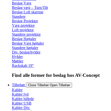
Beslag Væg
Beslag væg – Turn/Tilt
Beslag Loft skærme
Standere
Beslag Projektor
Væg projektor
Loft projektor
Standere projektor
Beslag Højtaler
Beslag Væg højtaler
Standere højtaler
Div. beslag/hylder
Hylder
Møbler
Rackskab 19″
Find alle former for beslag hos AV-Concept
Tilbehør
Close Tilbehør
Open Tilbehør
Kabler
Kabler lyd
Kabler billede
Kabler USB
Kabler Div.