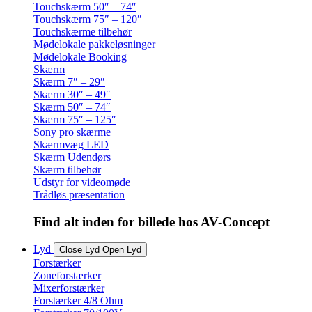
Touchskærm 50″ – 74″
Touchskærm 75″ – 120″
Touchskærme tilbehør
Mødelokale pakkeløsninger
Mødelokale Booking
Skærm
Skærm 7″ – 29″
Skærm 30″ – 49″
Skærm 50″ – 74″
Skærm 75″ – 125″
Sony pro skærme
Skærmvæg LED
Skærm Udendørs
Skærm tilbehør
Udstyr for videomøde
Trådløs præsentation
Find alt inden for billede hos AV-Concept
Lyd
Close Lyd
Open Lyd
Forstærker
Zoneforstærker
Mixerforstærker
Forstærker 4/8 Ohm