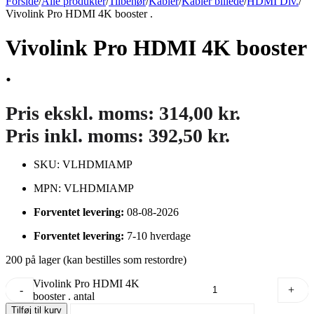
Forside
/
Alle produkter
/
Tilbehør
/
Kabler
/
Kabler billede
/
HDMI Div.
/
Vivolink Pro HDMI 4K booster .
Vivolink Pro HDMI 4K booster
.
Pris ekskl. moms:
314,00
kr.
Pris inkl. moms:
392,50
kr.
SKU: VLHDMIAMP
MPN: VLHDMIAMP
Forventet levering:
08-08-2026
Forventet levering:
7-10 hverdage
200 på lager (kan bestilles som restordre)
Vivolink Pro HDMI 4K
-
+
booster . antal
Tilføj til kurv