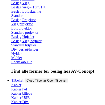
Beslag Væg
Beslag væg – Turn/Tilt
Beslag Loft skærme
Standere
Beslag Projektor
Væg projektor
Loft projektor
Standere projektor
Beslag Højtaler
Beslag Væg højtaler
Standere højtaler
Div. beslag/hylder
Hylder
Møbler
Rackskab 19″
Find alle former for beslag hos AV-Concept
Tilbehør
Close Tilbehør
Open Tilbehør
Kabler
Kabler lyd
Kabler billede
Kabler USB
Kabler Div.