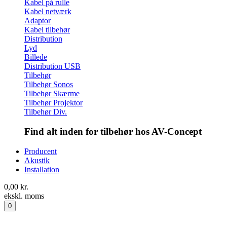
Kabel på rulle
Kabel netværk
Adaptor
Kabel tilbehør
Distribution
Lyd
Billede
Distribution USB
Tilbehør
Tilbehør Sonos
Tilbehør Skærme
Tilbehør Projektor
Tilbehør Div.
Find alt inden for tilbehør hos AV-Concept
Producent
Akustik
Installation
0,00
kr.
ekskl. moms
0