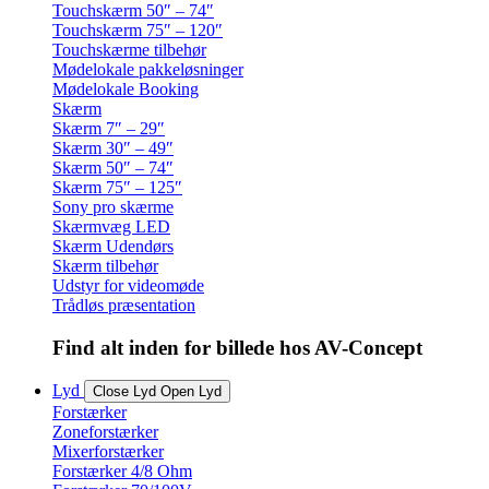
Touchskærm 50″ – 74″
Touchskærm 75″ – 120″
Touchskærme tilbehør
Mødelokale pakkeløsninger
Mødelokale Booking
Skærm
Skærm 7″ – 29″
Skærm 30″ – 49″
Skærm 50″ – 74″
Skærm 75″ – 125″
Sony pro skærme
Skærmvæg LED
Skærm Udendørs
Skærm tilbehør
Udstyr for videomøde
Trådløs præsentation
Find alt inden for billede hos AV-Concept
Lyd
Close Lyd
Open Lyd
Forstærker
Zoneforstærker
Mixerforstærker
Forstærker 4/8 Ohm