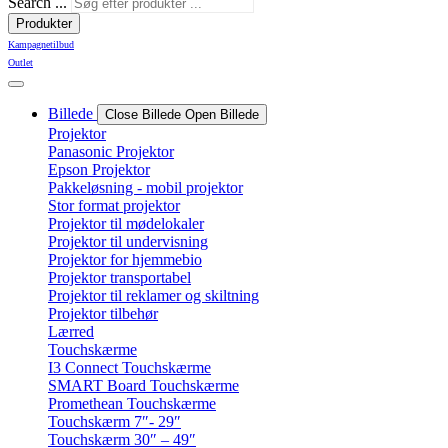
Search ...
Produkter
Kampagnetilbud
Outlet
Billede
Close Billede
Open Billede
Projektor
Panasonic Projektor
Epson Projektor
Pakkeløsning - mobil projektor
Stor format projektor
Projektor til mødelokaler
Projektor til undervisning
Projektor for hjemmebio
Projektor transportabel
Projektor til reklamer og skiltning
Projektor tilbehør
Lærred
Touchskærme
I3 Connect Touchskærme
SMART Board Touchskærme
Promethean Touchskærme
Touchskærm 7″- 29″
Touchskærm 30″ – 49″