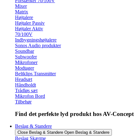
Forstærker 70/100V
Mixer
Matrix
Højtalere
Højtaler Passiv
Højtaler Aktiv
70/100V
Indbygningshøjtalere
Sonos Audio produkter
Soundbar
Subwoofer
Mikrofoner
Modtager
Beltklips Transmitter
Headsæt
Håndholdt
Trådløs sæt
Mikrofon Bord
Tilbehør
Find det perfekte lyd produkt hos AV-Concept
Beslag & Standere
Close Beslag & Standere
Open Beslag & Standere
Beslag Skærme