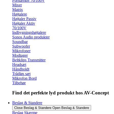
Forstærker 70/100V
Mixer
Matrix
Højtalere
Højtaler Passiv
Højtaler Aktiv
70/100V
Indbygningshøjtalere
Sonos Audio produkter
Soundbar
Subwoofer
Mikrofoner
Modtager
Beltklips Transmitter
Headsæt
Håndholdt
Trådløs sæt
Mikrofon Bord
Tilbehør
Find det perfekte lyd produkt hos AV-Concept
Beslag & Standere
Close Beslag & Standere
Open Beslag & Standere
Beslag Skærme