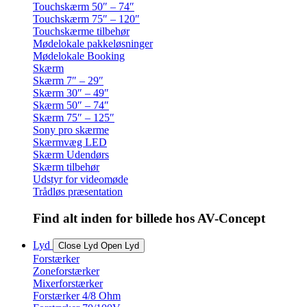
Touchskærm 50″ – 74″
Touchskærm 75″ – 120″
Touchskærme tilbehør
Mødelokale pakkeløsninger
Mødelokale Booking
Skærm
Skærm 7″ – 29″
Skærm 30″ – 49″
Skærm 50″ – 74″
Skærm 75″ – 125″
Sony pro skærme
Skærmvæg LED
Skærm Udendørs
Skærm tilbehør
Udstyr for videomøde
Trådløs præsentation
Find alt inden for billede hos AV-Concept
Lyd
Close Lyd
Open Lyd
Forstærker
Zoneforstærker
Mixerforstærker
Forstærker 4/8 Ohm