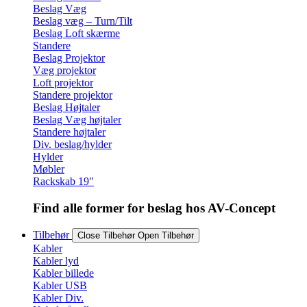
Beslag Væg
Beslag væg – Turn/Tilt
Beslag Loft skærme
Standere
Beslag Projektor
Væg projektor
Loft projektor
Standere projektor
Beslag Højtaler
Beslag Væg højtaler
Standere højtaler
Div. beslag/hylder
Hylder
Møbler
Rackskab 19″
Find alle former for beslag hos AV-Concept
Tilbehør
Close Tilbehør
Open Tilbehør
Kabler
Kabler lyd
Kabler billede
Kabler USB
Kabler Div.