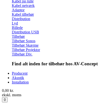
Kabel på rulle
Kabel netværk
Adaptor
Kabel tilbehør
Distribution
Lyd
Billede
Distribution USB
Tilbehør
Tilbehør Sonos
Tilbehør Skærme
Tilbehør Projektor
Tilbehør Div.
Find alt inden for tilbehør hos AV-Concept
Producent
Akustik
Installation
0,00
kr.
ekskl. moms
0