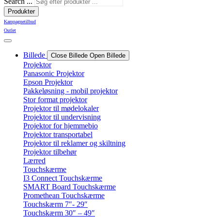
Search ...
Produkter
Kampagnetilbud
Outlet
Billede
Close Billede
Open Billede
Projektor
Panasonic Projektor
Epson Projektor
Pakkeløsning - mobil projektor
Stor format projektor
Projektor til mødelokaler
Projektor til undervisning
Projektor for hjemmebio
Projektor transportabel
Projektor til reklamer og skiltning
Projektor tilbehør
Lærred
Touchskærme
I3 Connect Touchskærme
SMART Board Touchskærme
Promethean Touchskærme
Touchskærm 7″- 29″
Touchskærm 30″ – 49″