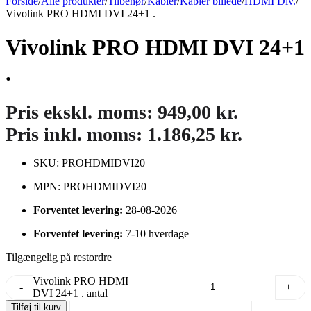
Forside
/
Alle produkter
/
Tilbehør
/
Kabler
/
Kabler billede
/
HDMI Div.
/
Vivolink PRO HDMI DVI 24+1 .
Vivolink PRO HDMI DVI 24+1
.
Pris ekskl. moms:
949,00
kr.
Pris inkl. moms:
1.186,25
kr.
SKU: PROHDMIDVI20
MPN: PROHDMIDVI20
Forventet levering:
28-08-2026
Forventet levering:
7-10 hverdage
Tilgængelig på restordre
Vivolink PRO HDMI
-
+
DVI 24+1 . antal
Tilføj til kurv