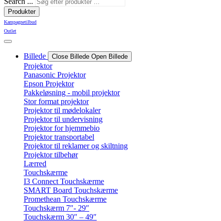
Search ...
Produkter
Kampagnetilbud
Outlet
Billede
Close Billede
Open Billede
Projektor
Panasonic Projektor
Epson Projektor
Pakkeløsning - mobil projektor
Stor format projektor
Projektor til mødelokaler
Projektor til undervisning
Projektor for hjemmebio
Projektor transportabel
Projektor til reklamer og skiltning
Projektor tilbehør
Lærred
Touchskærme
I3 Connect Touchskærme
SMART Board Touchskærme
Promethean Touchskærme
Touchskærm 7″- 29″
Touchskærm 30″ – 49″