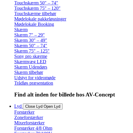
Touchskærm 50″ – 74″
Touchskærm 75″ – 120″
Touchskærme tilbehør
Mødelokale pakkeløsninger
Mødelokale Booking
Skærm
Skærm 7″ – 29″
Skærm 30″ – 49″
Skærm 50″ – 74″
Skærm 75″ – 125″
Sony pro skærme
Skærmvæg LED
Skærm Udendørs
Skærm tilbehør
Udstyr for videomøde
Trådløs præsentation
Find alt inden for billede hos AV-Concept
Lyd
Close Lyd
Open Lyd
Forstærker
Zoneforstærker
Mixerforstærker
Forstærker 4/8 Ohm