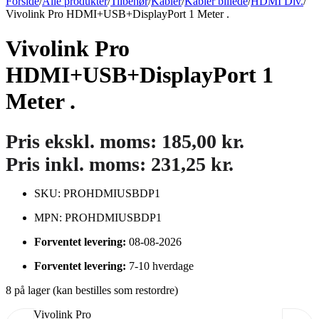
Forside
/
Alle produkter
/
Tilbehør
/
Kabler
/
Kabler billede
/
HDMI Div.
/
Vivolink Pro HDMI+USB+DisplayPort 1 Meter .
Vivolink Pro
HDMI+USB+DisplayPort 1
Meter .
Pris ekskl. moms:
185,00
kr.
Pris inkl. moms:
231,25
kr.
SKU: PROHDMIUSBDP1
MPN: PROHDMIUSBDP1
Forventet levering:
08-08-2026
Forventet levering:
7-10 hverdage
8 på lager (kan bestilles som restordre)
Vivolink Pro