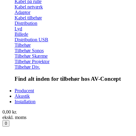
Kabel på rulle
Kabel netværk
Adaptor
Kabel tilbehør
Distribution
Lyd
Billede
Distribution USB
Tilbehør
Tilbehør Sonos
Tilbehør Skærme
Tilbehør Projektor
Tilbehør Div.
Find alt inden for tilbehør hos AV-Concept
Producent
Akustik
Installation
0,00
kr.
ekskl. moms
0