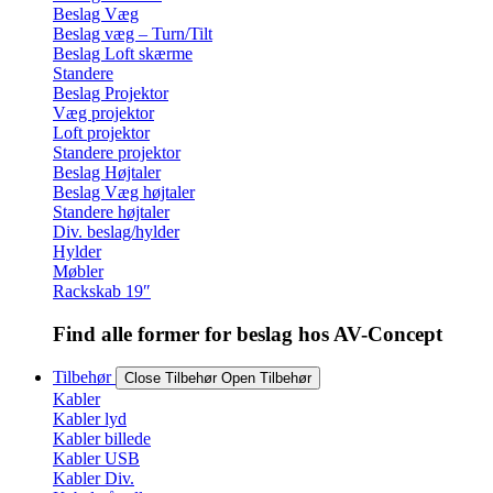
Beslag Væg
Beslag væg – Turn/Tilt
Beslag Loft skærme
Standere
Beslag Projektor
Væg projektor
Loft projektor
Standere projektor
Beslag Højtaler
Beslag Væg højtaler
Standere højtaler
Div. beslag/hylder
Hylder
Møbler
Rackskab 19″
Find alle former for beslag hos AV-Concept
Tilbehør
Close Tilbehør
Open Tilbehør
Kabler
Kabler lyd
Kabler billede
Kabler USB
Kabler Div.