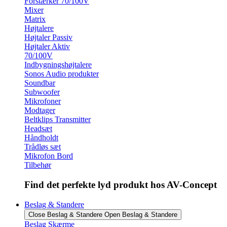
Forstærker 70/100V
Mixer
Matrix
Højtalere
Højtaler Passiv
Højtaler Aktiv
70/100V
Indbygningshøjtalere
Sonos Audio produkter
Soundbar
Subwoofer
Mikrofoner
Modtager
Beltklips Transmitter
Headsæt
Håndholdt
Trådløs sæt
Mikrofon Bord
Tilbehør
Find det perfekte lyd produkt hos AV-Concept
Beslag & Standere
Close Beslag & Standere
Open Beslag & Standere
Beslag Skærme