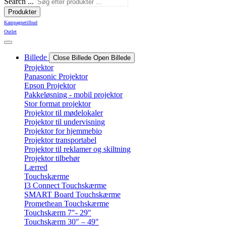
Search ...
Produkter
Kampagnetilbud
Outlet
Billede
Close Billede
Open Billede
Projektor
Panasonic Projektor
Epson Projektor
Pakkeløsning - mobil projektor
Stor format projektor
Projektor til mødelokaler
Projektor til undervisning
Projektor for hjemmebio
Projektor transportabel
Projektor til reklamer og skiltning
Projektor tilbehør
Lærred
Touchskærme
I3 Connect Touchskærme
SMART Board Touchskærme
Promethean Touchskærme
Touchskærm 7″- 29″
Touchskærm 30″ – 49″