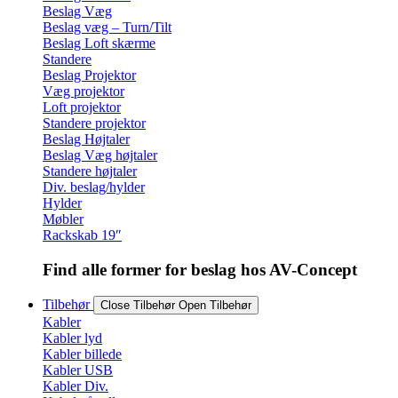
Beslag Væg
Beslag væg – Turn/Tilt
Beslag Loft skærme
Standere
Beslag Projektor
Væg projektor
Loft projektor
Standere projektor
Beslag Højtaler
Beslag Væg højtaler
Standere højtaler
Div. beslag/hylder
Hylder
Møbler
Rackskab 19″
Find alle former for beslag hos AV-Concept
Tilbehør
Close Tilbehør
Open Tilbehør
Kabler
Kabler lyd
Kabler billede
Kabler USB
Kabler Div.