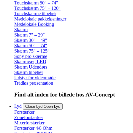
Touchskærm 50″ – 74″
Touchskærm 75″ – 120″
Touchskærme tilbehør
Mødelokale pakkeløsninger
Mødelokale Booking
Skærm
Skærm 7″ – 29″
Skærm 30″ – 49″
Skærm 50″ – 74″
Skærm 75″ – 125″
Sony pro skærme
Skærmvæg LED
Skærm Udendørs
Skærm tilbehør
Udstyr for videomøde
Trådløs præsentation
Find alt inden for billede hos AV-Concept
Lyd
Close Lyd
Open Lyd
Forstærker
Zoneforstærker
Mixerforstærker
Forstærker 4/8 Ohm