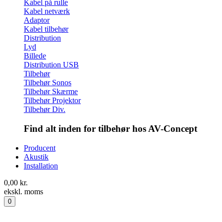
Kabel på rulle
Kabel netværk
Adaptor
Kabel tilbehør
Distribution
Lyd
Billede
Distribution USB
Tilbehør
Tilbehør Sonos
Tilbehør Skærme
Tilbehør Projektor
Tilbehør Div.
Find alt inden for tilbehør hos AV-Concept
Producent
Akustik
Installation
0,00
kr.
ekskl. moms
0