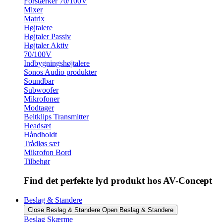
Forstærker 70/100V
Mixer
Matrix
Højtalere
Højtaler Passiv
Højtaler Aktiv
70/100V
Indbygningshøjtalere
Sonos Audio produkter
Soundbar
Subwoofer
Mikrofoner
Modtager
Beltklips Transmitter
Headsæt
Håndholdt
Trådløs sæt
Mikrofon Bord
Tilbehør
Find det perfekte lyd produkt hos AV-Concept
Beslag & Standere
Close Beslag & Standere
Open Beslag & Standere
Beslag Skærme