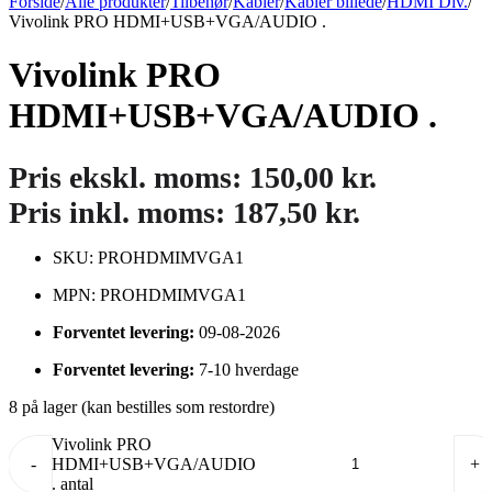
Forside
/
Alle produkter
/
Tilbehør
/
Kabler
/
Kabler billede
/
HDMI Div.
/
Vivolink PRO HDMI+USB+VGA/AUDIO .
Vivolink PRO
HDMI+USB+VGA/AUDIO .
Pris ekskl. moms:
150,00
kr.
Pris inkl. moms:
187,50
kr.
SKU: PROHDMIMVGA1
MPN: PROHDMIMVGA1
Forventet levering:
09-08-2026
Forventet levering:
7-10 hverdage
8 på lager (kan bestilles som restordre)
Vivolink PRO
-
HDMI+USB+VGA/AUDIO
+
. antal