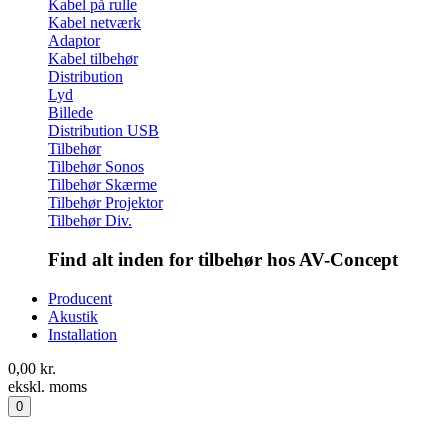
Kabel på rulle
Kabel netværk
Adaptor
Kabel tilbehør
Distribution
Lyd
Billede
Distribution USB
Tilbehør
Tilbehør Sonos
Tilbehør Skærme
Tilbehør Projektor
Tilbehør Div.
Find alt inden for tilbehør hos AV-Concept
Producent
Akustik
Installation
0,00
kr.
ekskl. moms
0