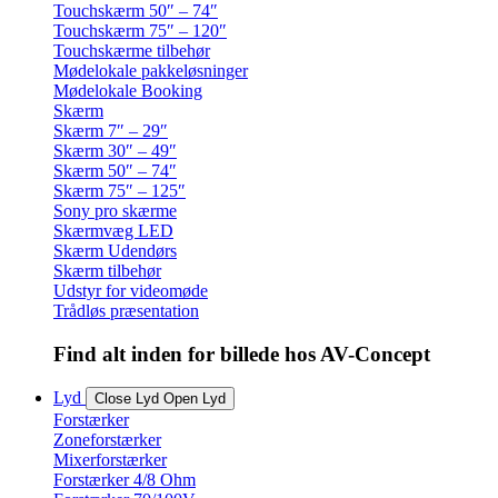
Touchskærm 50″ – 74″
Touchskærm 75″ – 120″
Touchskærme tilbehør
Mødelokale pakkeløsninger
Mødelokale Booking
Skærm
Skærm 7″ – 29″
Skærm 30″ – 49″
Skærm 50″ – 74″
Skærm 75″ – 125″
Sony pro skærme
Skærmvæg LED
Skærm Udendørs
Skærm tilbehør
Udstyr for videomøde
Trådløs præsentation
Find alt inden for billede hos AV-Concept
Lyd
Close Lyd
Open Lyd
Forstærker
Zoneforstærker
Mixerforstærker
Forstærker 4/8 Ohm