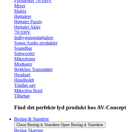
Forstærker 70/100V
Mixer
Matrix
Højtalere
Højtaler Passiv
Højtaler Aktiv
70/100V
Indbygningshøjtalere
Sonos Audio produkter
Soundbar
Subwoofer
Mikrofoner
Modtager
Beltklips Transmitter
Headsæt
Håndholdt
Trådløs sæt
Mikrofon Bord
Tilbehør
Find det perfekte lyd produkt hos AV-Concept
Beslag & Standere
Close Beslag & Standere
Open Beslag & Standere
Beslag Skærme