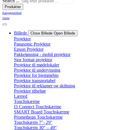
Search ...
Produkter
Kampagnetilbud
Outlet
Billede
Close Billede
Open Billede
Projektor
Panasonic Projektor
Epson Projektor
Pakkeløsning - mobil projektor
Stor format projektor
Projektor til mødelokaler
Projektor til undervisning
Projektor for hjemmebio
Projektor transportabel
Projektor til reklamer og skiltning
Projektor tilbehør
Lærred
Touchskærme
I3 Connect Touchskærme
SMART Board Touchskærme
Promethean Touchskærme
Touchskærm 7″- 29″
Touchskærm 30″ – 49″