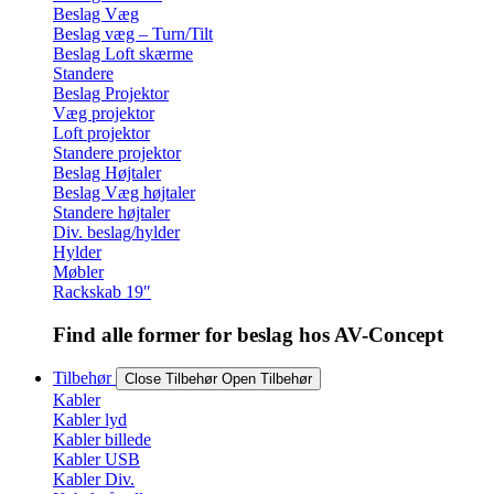
Beslag Væg
Beslag væg – Turn/Tilt
Beslag Loft skærme
Standere
Beslag Projektor
Væg projektor
Loft projektor
Standere projektor
Beslag Højtaler
Beslag Væg højtaler
Standere højtaler
Div. beslag/hylder
Hylder
Møbler
Rackskab 19″
Find alle former for beslag hos AV-Concept
Tilbehør
Close Tilbehør
Open Tilbehør
Kabler
Kabler lyd
Kabler billede
Kabler USB
Kabler Div.