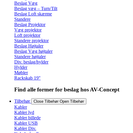
Beslag Væg
Beslag væg – Turn/Tilt
Beslag Loft skærme
Standere
Beslag Projektor
Væg projektor
Loft projektor
Standere projektor
Beslag Højtaler
Beslag Væg højtaler
Standere højtaler
Div. beslag/hylder
Hylder
Møbler
Rackskab 19″
Find alle former for beslag hos AV-Concept
Tilbehør
Close Tilbehør
Open Tilbehør
Kabler
Kabler lyd
Kabler billede
Kabler USB
Kabler Div.