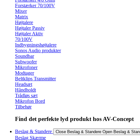
Forstærker 70/100V
Mixer
Matrix
Højtalere
Højtaler Passiv
Højtaler Aktiv
70/100V
Indbygningshøjtalere
Sonos Audio produkter
Soundbar
Subwoofer
Mikrofoner
Modtager
Beltklips Transmitter
Headsæt
Håndholdt
Trådløs sæt
Mikrofon Bord
Tilbehør
Find det perfekte lyd produkt hos AV-Concept
Beslag & Standere
Close Beslag & Standere
Open Beslag & Stan
Beslag Skærme