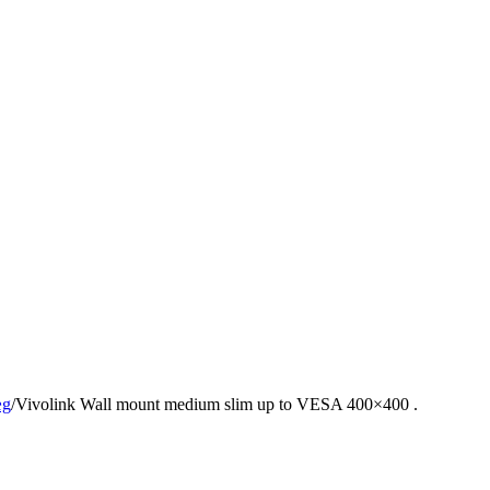
æg
/
Vivolink Wall mount medium slim up to VESA 400×400 .