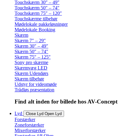
Touchskærm 30″ – 49″
Touchskærm 50″ – 74″
Touchskærm 75″ – 120″
Touchskærme tilbehør
Mødelokale pakkeløsninger
Mødelokale Booking
Skærm
Skærm 7″ – 29″
Skærm 30″ – 49″
Skærm 50″ – 74″
Skærm 75″ – 125″
Sony pro skærme
Skærmvæg LED
Skærm Udendørs
Skærm tilbehør
Udstyr for videomøde
Trådløs præsentation
Find alt inden for billede hos AV-Concept
Lyd
Close Lyd
Open Lyd
Forstærker
Zoneforstærker
Mixerforstærker
Forstærker 4/8 Ohm