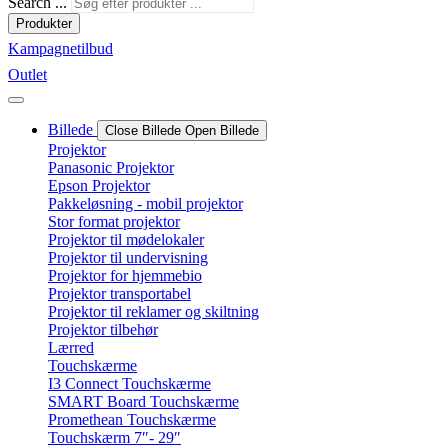
Search ...
Produkter
Kampagnetilbud
Outlet
Billede
Close Billede
Open Billede
Projektor
Panasonic Projektor
Epson Projektor
Pakkeløsning - mobil projektor
Stor format projektor
Projektor til mødelokaler
Projektor til undervisning
Projektor for hjemmebio
Projektor transportabel
Projektor til reklamer og skiltning
Projektor tilbehør
Lærred
Touchskærme
I3 Connect Touchskærme
SMART Board Touchskærme
Promethean Touchskærme
Touchskærm 7″- 29″