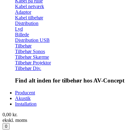
Kabel på rulle
Kabel netværk
Adaptor
Kabel tilbehør
Distribution
Lyd
Billede
Distribution USB
Tilbehør
Tilbehør Sonos
Tilbehør Skærme
Tilbehør Projektor
Tilbehør Div.
Find alt inden for tilbehør hos AV-Concept
Producent
Akustik
Installation
0,00
kr.
ekskl. moms
0