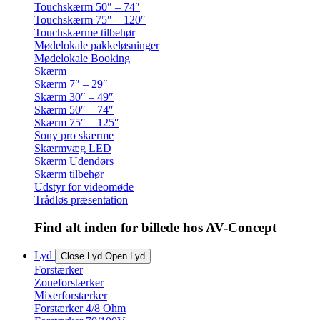
Touchskærm 50″ – 74″
Touchskærm 75″ – 120″
Touchskærme tilbehør
Mødelokale pakkeløsninger
Mødelokale Booking
Skærm
Skærm 7″ – 29″
Skærm 30″ – 49″
Skærm 50″ – 74″
Skærm 75″ – 125″
Sony pro skærme
Skærmvæg LED
Skærm Udendørs
Skærm tilbehør
Udstyr for videomøde
Trådløs præsentation
Find alt inden for billede hos AV-Concept
Lyd
Close Lyd
Open Lyd
Forstærker
Zoneforstærker
Mixerforstærker
Forstærker 4/8 Ohm