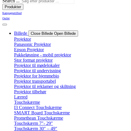
Search ...
Produkter
Kampagnetilbud
Outlet
Billede
Close Billede
Open Billede
Projektor
Panasonic Projektor
Epson Projektor
Pakkeløsning - mobil projektor
Stor format projektor
Projektor til mødelokaler
Projektor til undervisning
Projektor for hjemmebio
Projektor transportabel
Projektor til reklamer og skiltning
Projektor tilbehør
Lærred
Touchskærme
I3 Connect Touchskærme
SMART Board Touchskærme
Promethean Touchskærme
Touchskærm 7″- 29″
Touchskærm 30″ – 49″