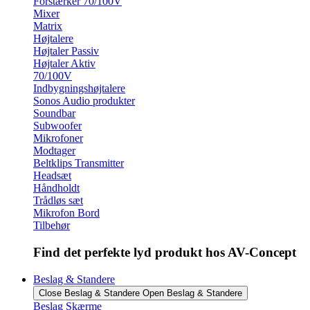
Forstærker 70/100V
Mixer
Matrix
Højtalere
Højtaler Passiv
Højtaler Aktiv
70/100V
Indbygningshøjtalere
Sonos Audio produkter
Soundbar
Subwoofer
Mikrofoner
Modtager
Beltklips Transmitter
Headsæt
Håndholdt
Trådløs sæt
Mikrofon Bord
Tilbehør
Find det perfekte lyd produkt hos AV-Concept
Beslag & Standere
Close Beslag & Standere
Open Beslag & Standere
Beslag Skærme