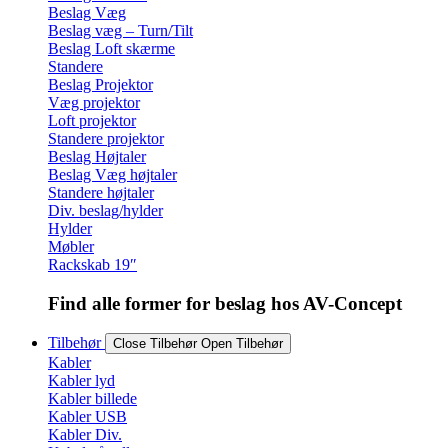
Beslag Væg
Beslag væg – Turn/Tilt
Beslag Loft skærme
Standere
Beslag Projektor
Væg projektor
Loft projektor
Standere projektor
Beslag Højtaler
Beslag Væg højtaler
Standere højtaler
Div. beslag/hylder
Hylder
Møbler
Rackskab 19″
Find alle former for beslag hos AV-Concept
Tilbehør
Close Tilbehør
Open Tilbehør
Kabler
Kabler lyd
Kabler billede
Kabler USB
Kabler Div.