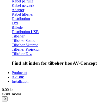
Kabel på rulle
Kabel netværk
Adaptor
Kabel tilbehør
Distribution
Lyd
Billede
Distribution USB
Tilbehør
Tilbehør Sonos
Tilbehør Skærme
Tilbehør Projektor
Tilbehør Div.
Find alt inden for tilbehør hos AV-Concept
Producent
Akustik
Installation
0,00
kr.
ekskl. moms
0