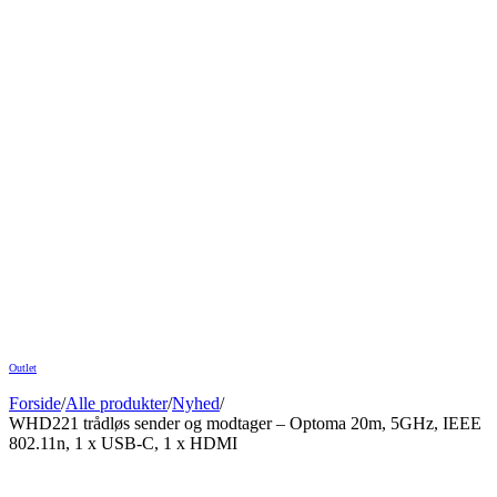
Outlet
Forside
/
Alle produkter
/
Nyhed
/
WHD221 trådløs sender og modtager – Optoma 20m, 5GHz, IEEE
802.11n, 1 x USB-C, 1 x HDMI