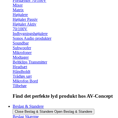
Forstærker 70/100V
Mixer
Matrix
Højtalere
Højtaler Passiv
Højtaler Aktiv
70/100V
Indbygningshøjtalere
Sonos Audio produkter
Soundbar
Subwoofer
Mikrofoner
Modtager
Beltklips Transmitter
Headsæt
Håndholdt
Trådløs sæt
Mikrofon Bord
Tilbehør
Find det perfekte lyd produkt hos AV-Concept
Beslag & Standere
Close Beslag & Standere
Open Beslag & Standere
Beslag Skærme