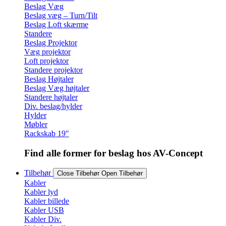
Beslag Væg
Beslag væg – Turn/Tilt
Beslag Loft skærme
Standere
Beslag Projektor
Væg projektor
Loft projektor
Standere projektor
Beslag Højtaler
Beslag Væg højtaler
Standere højtaler
Div. beslag/hylder
Hylder
Møbler
Rackskab 19″
Find alle former for beslag hos AV-Concept
Tilbehør
Close Tilbehør
Open Tilbehør
Kabler
Kabler lyd
Kabler billede
Kabler USB
Kabler Div.