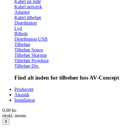
Kabel på rulle
Kabel netværk
Adaptor
Kabel tilbehør
Distribution
Lyd
Billede
Distribution USB
Tilbehør
Tilbehør Sonos
Tilbehør Skærme
Tilbehør Projektor
Tilbehør Div.
Find alt inden for tilbehør hos AV-Concept
Producent
Akustik
Installation
0,00
kr.
ekskl. moms
0