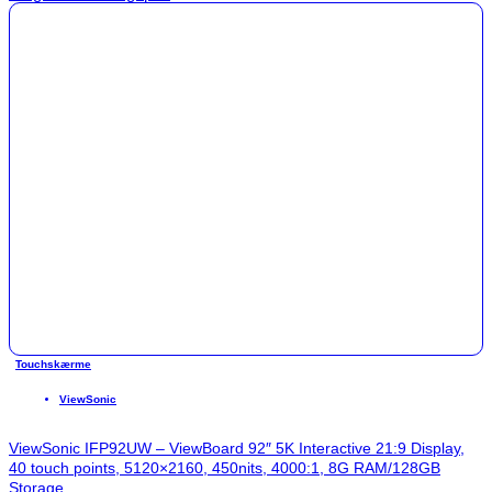
Touchskærme
ViewSonic
ViewSonic IFP92UW – ViewBoard 92″ 5K Interactive 21:9 Display,
40 touch points, 5120×2160, 450nits, 4000:1, 8G RAM/128GB
Storage