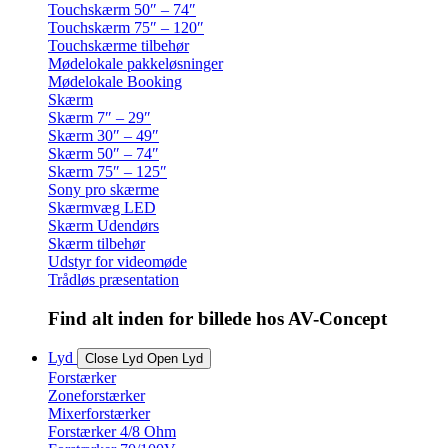
Touchskærm 50″ – 74″
Touchskærm 75″ – 120″
Touchskærme tilbehør
Mødelokale pakkeløsninger
Mødelokale Booking
Skærm
Skærm 7″ – 29″
Skærm 30″ – 49″
Skærm 50″ – 74″
Skærm 75″ – 125″
Sony pro skærme
Skærmvæg LED
Skærm Udendørs
Skærm tilbehør
Udstyr for videomøde
Trådløs præsentation
Find alt inden for billede hos AV-Concept
Lyd
Close Lyd
Open Lyd
Forstærker
Zoneforstærker
Mixerforstærker
Forstærker 4/8 Ohm