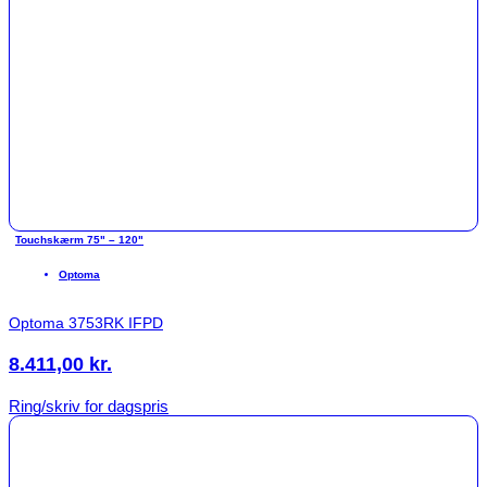
Touchskærm 75" – 120"
Optoma
Optoma 3753RK IFPD
8.411,00
kr.
Ring/skriv for dagspris