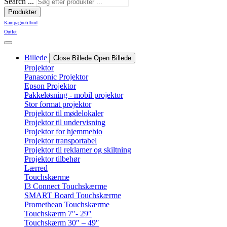
Search ...
Produkter
Kampagnetilbud
Outlet
Billede
Close Billede
Open Billede
Projektor
Panasonic Projektor
Epson Projektor
Pakkeløsning - mobil projektor
Stor format projektor
Projektor til mødelokaler
Projektor til undervisning
Projektor for hjemmebio
Projektor transportabel
Projektor til reklamer og skiltning
Projektor tilbehør
Lærred
Touchskærme
I3 Connect Touchskærme
SMART Board Touchskærme
Promethean Touchskærme
Touchskærm 7″- 29″
Touchskærm 30″ – 49″