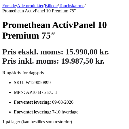
Forside
/
Alle produkter
/
Billede
/
Touchskærme
/
Promethean ActivPanel 10 Premium 75″
Promethean ActivPanel 10
Premium 75″
Pris ekskl. moms:
15.990,00
kr.
Pris inkl. moms:
19.987,50
kr.
Ring/skriv for dagspris
SKU: W129050899
MPN: AP10-B75-EU-1
Forventet levering:
09-08-2026
Forventet levering:
7-10 hverdage
1 på lager (kan bestilles som restordre)