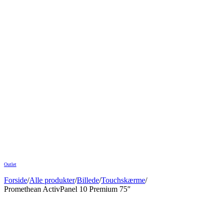
Outlet
Forside
/
Alle produkter
/
Billede
/
Touchskærme
/
Promethean ActivPanel 10 Premium 75″