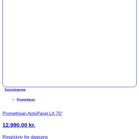
Touchskærme
Promethean
Promethean ActivPanel LX 75″
12.990,00
kr.
Ring/skriv for dagspris