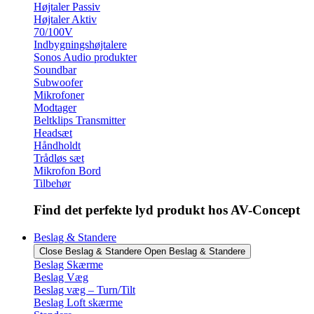
Højtaler Passiv
Højtaler Aktiv
70/100V
Indbygningshøjtalere
Sonos Audio produkter
Soundbar
Subwoofer
Mikrofoner
Modtager
Beltklips Transmitter
Headsæt
Håndholdt
Trådløs sæt
Mikrofon Bord
Tilbehør
Find det perfekte lyd produkt hos AV-Concept
Beslag & Standere
Close Beslag & Standere
Open Beslag & Standere
Beslag Skærme
Beslag Væg
Beslag væg – Turn/Tilt
Beslag Loft skærme