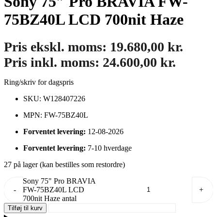
Sony 75″ Pro BRAVIA FW-
75BZ40L LCD 700nit Haze
Pris ekskl. moms:
19.680,00
kr.
Pris inkl. moms:
24.600,00
kr.
Ring/skriv for dagspris
SKU: W128407226
MPN: FW-75BZ40L
Forventet levering:
12-08-2026
Forventet levering:
7-10 hverdage
27 på lager (kan bestilles som restordre)
Sony 75" Pro BRAVIA
-
FW-75BZ40L LCD
+
700nit Haze antal
Tilføj til kurv