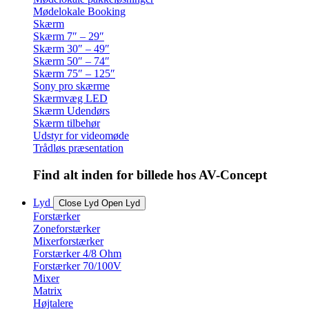
Mødelokale Booking
Skærm
Skærm 7″ – 29″
Skærm 30″ – 49″
Skærm 50″ – 74″
Skærm 75″ – 125″
Sony pro skærme
Skærmvæg LED
Skærm Udendørs
Skærm tilbehør
Udstyr for videomøde
Trådløs præsentation
Find alt inden for billede hos AV-Concept
Lyd
Close Lyd
Open Lyd
Forstærker
Zoneforstærker
Mixerforstærker
Forstærker 4/8 Ohm
Forstærker 70/100V
Mixer
Matrix
Højtalere