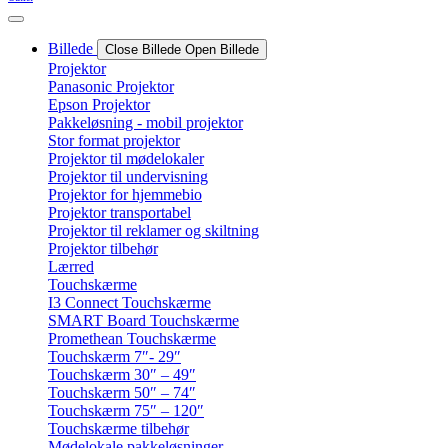
Billede
Close Billede
Open Billede
Projektor
Panasonic Projektor
Epson Projektor
Pakkeløsning - mobil projektor
Stor format projektor
Projektor til mødelokaler
Projektor til undervisning
Projektor for hjemmebio
Projektor transportabel
Projektor til reklamer og skiltning
Projektor tilbehør
Lærred
Touchskærme
I3 Connect Touchskærme
SMART Board Touchskærme
Promethean Touchskærme
Touchskærm 7″- 29″
Touchskærm 30″ – 49″
Touchskærm 50″ – 74″
Touchskærm 75″ – 120″
Touchskærme tilbehør
Mødelokale pakkeløsninger