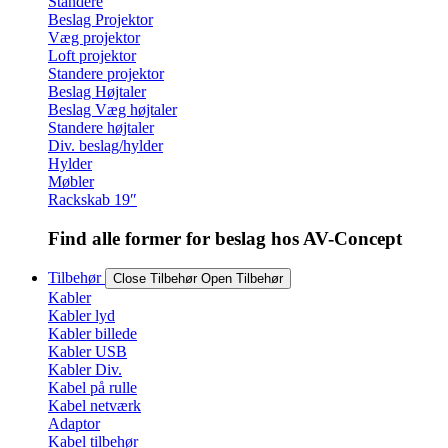
Standere
Beslag Projektor
Væg projektor
Loft projektor
Standere projektor
Beslag Højtaler
Beslag Væg højtaler
Standere højtaler
Div. beslag/hylder
Hylder
Møbler
Rackskab 19″
Find alle former for beslag hos AV-Concept
Tilbehør
Close Tilbehør
Open Tilbehør
Kabler
Kabler lyd
Kabler billede
Kabler USB
Kabler Div.
Kabel på rulle
Kabel netværk
Adaptor
Kabel tilbehør