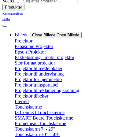
Search ...
Produkter
Kampagnetilbud
Outlet
Billede
Close Billede
Open Billede
Projektor
Panasonic Projektor
Epson Projektor
Pakkeløsning - mobil projektor
Stor format projektor
Projektor til mødelokaler
Projektor til undervisning
Projektor for hjemmebio
Projektor transportabel
Projektor til reklamer og skiltning
Projektor tilbehør
Lærred
Touchskærme
I3 Connect Touchskærme
SMART Board Touchskærme
Promethean Touchskærme
Touchskærm 7″- 29″
Touchskærm 30″ – 49″