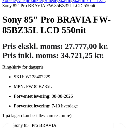
Forside
/
Alle produkter
/
Billede
/
Skærm
/
Skærm 75" - 125"
/
Sony 85″ Pro BRAVIA FW-85BZ35L LCD 550nit
Sony 85″ Pro BRAVIA FW-
85BZ35L LCD 550nit
Pris ekskl. moms:
27.777,00
kr.
Pris inkl. moms:
34.721,25
kr.
Ring/skriv for dagspris
SKU: W128407229
MPN: FW-85BZ35L
Forventet levering:
08-08-2026
Forventet levering:
7-10 hverdage
1 på lager (kan bestilles som restordre)
Sony 85" Pro BRAVIA