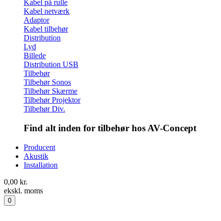
Kabel på rulle
Kabel netværk
Adaptor
Kabel tilbehør
Distribution
Lyd
Billede
Distribution USB
Tilbehør
Tilbehør Sonos
Tilbehør Skærme
Tilbehør Projektor
Tilbehør Div.
Find alt inden for tilbehør hos AV-Concept
Producent
Akustik
Installation
0,00
kr.
ekskl. moms
0