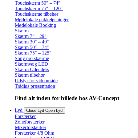
Touchskærm 50″ – 74″
Touchskærm 75″ – 120″
Touchskærme tilbehør
Mødelokale pakkeløsninger
Mødelokale Booking
Skærm
Skærm 7″ – 29″
Skærm 30″ – 49″
Skærm 50″ – 74″
Skærm 75″ – 125″
Sony pro skærme
Skærmvæg LED
Skærm Udendørs
Skærm tilbehør
Udstyr for videomøde
Trådløs præsentation
Find alt inden for billede hos AV-Concept
Lyd
Close Lyd
Open Lyd
Forstærker
Zoneforstærker
Mixerforstærker
Forstærker 4/8 Ohm