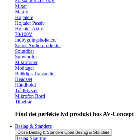
Forstærker 70/100V
Mixer
Matrix
Højtalere
Højtaler Passiv
Højtaler Aktiv
70/100V
Indbygningshøjtalere
Sonos Audio produkter
Soundbar
Subwoofer
Mikrofoner
Modtager
Beltklips Transmitter
Headsæt
Håndholdt
Trådløs sæt
Mikrofon Bord
Tilbehør
Find det perfekte lyd produkt hos AV-Concept
Beslag & Standere
Close Beslag & Standere
Open Beslag & Standere
Beslag Skærme