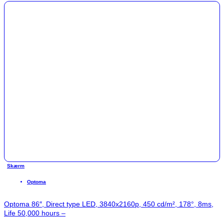
Skærm
Optoma
Optoma 86″, Direct type LED, 3840x2160p, 450 cd/m², 178°, 8ms,
Life 50,000 hours –