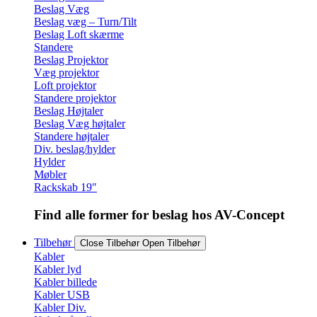
Beslag Væg
Beslag væg – Turn/Tilt
Beslag Loft skærme
Standere
Beslag Projektor
Væg projektor
Loft projektor
Standere projektor
Beslag Højtaler
Beslag Væg højtaler
Standere højtaler
Div. beslag/hylder
Hylder
Møbler
Rackskab 19″
Find alle former for beslag hos AV-Concept
Tilbehør
Close Tilbehør
Open Tilbehør
Kabler
Kabler lyd
Kabler billede
Kabler USB
Kabler Div.