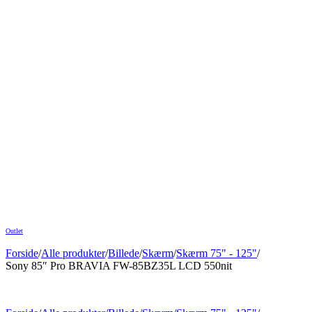
Outlet
Forside
/
Alle produkter
/
Billede
/
Skærm
/
Skærm 75" - 125"
/
Sony 85″ Pro BRAVIA FW-85BZ35L LCD 550nit