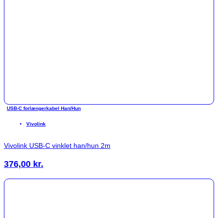
USB-C forlængerkabel Han/Hun
Vivolink
Vivolink USB-C vinklet han/hun 2m
376,00
kr.