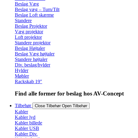
Beslag Væg
Beslag væg – Turn/Tilt
Beslag Loft skærme
Standere
Beslag Projektor
Væg projektor
Loft projektor
Standere projektor
Beslag Højtaler
Beslag Væg højtaler
Standere højtaler
Div. beslag/hylder
Hylder
Møbler
Rackskab 19″
Find alle former for beslag hos AV-Concept
Tilbehør
Close Tilbehør
Open Tilbehør
Kabler
Kabler lyd
Kabler billede
Kabler USB
Kabler Div.