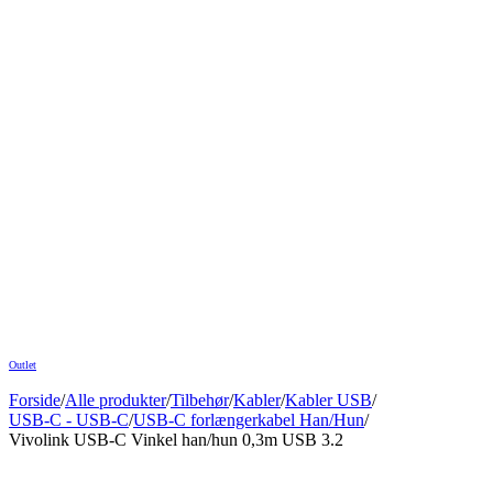
Outlet
Forside
/
Alle produkter
/
Tilbehør
/
Kabler
/
Kabler USB
/
USB-C - USB-C
/
USB-C forlængerkabel Han/Hun
/
Vivolink USB-C Vinkel han/hun 0,3m USB 3.2