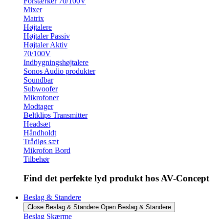
Forstærker 70/100V
Mixer
Matrix
Højtalere
Højtaler Passiv
Højtaler Aktiv
70/100V
Indbygningshøjtalere
Sonos Audio produkter
Soundbar
Subwoofer
Mikrofoner
Modtager
Beltklips Transmitter
Headsæt
Håndholdt
Trådløs sæt
Mikrofon Bord
Tilbehør
Find det perfekte lyd produkt hos AV-Concept
Beslag & Standere
Close Beslag & Standere
Open Beslag & Standere
Beslag Skærme