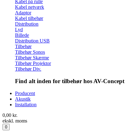
Kabel på rulle
Kabel netværk
Adaptor
Kabel tilbehør
Distribution
Lyd
Billede
Distribution USB
Tilbehør
Tilbehør Sonos
Tilbehør Skærme
Tilbehør Projektor
Tilbehør Div.
Find alt inden for tilbehør hos AV-Concept
Producent
Akustik
Installation
0,00
kr.
ekskl. moms
0