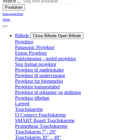
Search ...
Produkter
Kampagnetilbud
Outlet
Billede
Close Billede
Open Billede
Projektor
Panasonic Projektor
Epson Projektor
Pakkeløsning - mobil projektor
Stor format projektor
Projektor til mødelokaler
Projektor til undervisning
Projektor for hjemmebio
Projektor transportabel
Projektor til reklamer og skiltning
Projektor tilbehør
Lærred
Touchskærme
I3 Connect Touchskærme
SMART Board Touchskærme
Promethean Touchskærme
Touchskærm 7″- 29″
Touchskærm 30″ – 49″