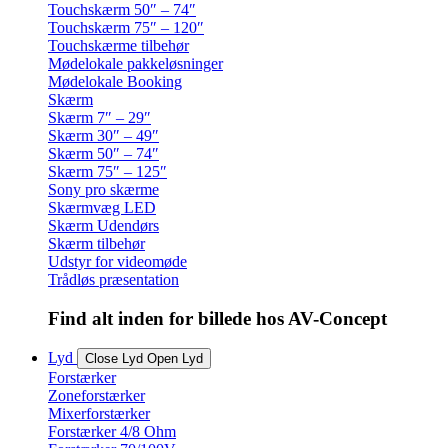
Touchskærm 50″ – 74″
Touchskærm 75″ – 120″
Touchskærme tilbehør
Mødelokale pakkeløsninger
Mødelokale Booking
Skærm
Skærm 7″ – 29″
Skærm 30″ – 49″
Skærm 50″ – 74″
Skærm 75″ – 125″
Sony pro skærme
Skærmvæg LED
Skærm Udendørs
Skærm tilbehør
Udstyr for videomøde
Trådløs præsentation
Find alt inden for billede hos AV-Concept
Lyd
Close Lyd
Open Lyd
Forstærker
Zoneforstærker
Mixerforstærker
Forstærker 4/8 Ohm