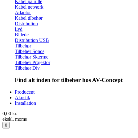
Kabel på rulle
Kabel netværk
Adaptor
Kabel tilbehør
Distribution
Lyd
Billede
Distribution USB
Tilbehør
Tilbehør Sonos
Tilbehør Skærme
Tilbehør Projektor
Tilbehør Div.
Find alt inden for tilbehør hos AV-Concept
Producent
Akustik
Installation
0,00
kr.
ekskl. moms
0