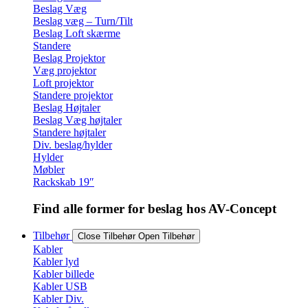
Beslag Væg
Beslag væg – Turn/Tilt
Beslag Loft skærme
Standere
Beslag Projektor
Væg projektor
Loft projektor
Standere projektor
Beslag Højtaler
Beslag Væg højtaler
Standere højtaler
Div. beslag/hylder
Hylder
Møbler
Rackskab 19″
Find alle former for beslag hos AV-Concept
Tilbehør
Close Tilbehør
Open Tilbehør
Kabler
Kabler lyd
Kabler billede
Kabler USB
Kabler Div.