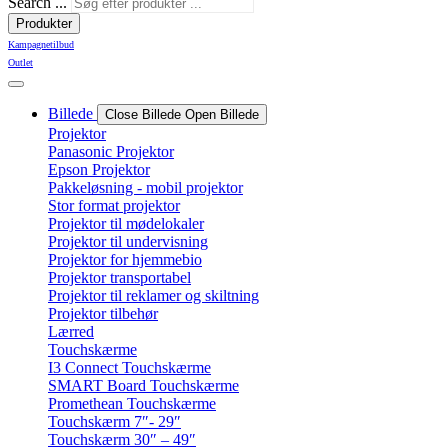
Search ...
Produkter
Kampagnetilbud
Outlet
Billede
Close Billede
Open Billede
Projektor
Panasonic Projektor
Epson Projektor
Pakkeløsning - mobil projektor
Stor format projektor
Projektor til mødelokaler
Projektor til undervisning
Projektor for hjemmebio
Projektor transportabel
Projektor til reklamer og skiltning
Projektor tilbehør
Lærred
Touchskærme
I3 Connect Touchskærme
SMART Board Touchskærme
Promethean Touchskærme
Touchskærm 7″- 29″
Touchskærm 30″ – 49″