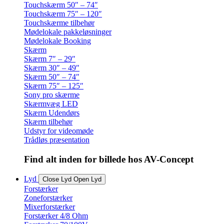
Touchskærm 50″ – 74″
Touchskærm 75″ – 120″
Touchskærme tilbehør
Mødelokale pakkeløsninger
Mødelokale Booking
Skærm
Skærm 7″ – 29″
Skærm 30″ – 49″
Skærm 50″ – 74″
Skærm 75″ – 125″
Sony pro skærme
Skærmvæg LED
Skærm Udendørs
Skærm tilbehør
Udstyr for videomøde
Trådløs præsentation
Find alt inden for billede hos AV-Concept
Lyd
Close Lyd
Open Lyd
Forstærker
Zoneforstærker
Mixerforstærker
Forstærker 4/8 Ohm