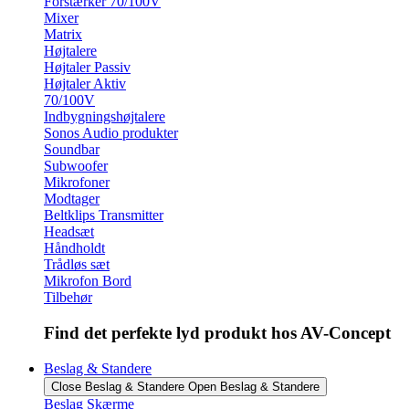
Forstærker 70/100V
Mixer
Matrix
Højtalere
Højtaler Passiv
Højtaler Aktiv
70/100V
Indbygningshøjtalere
Sonos Audio produkter
Soundbar
Subwoofer
Mikrofoner
Modtager
Beltklips Transmitter
Headsæt
Håndholdt
Trådløs sæt
Mikrofon Bord
Tilbehør
Find det perfekte lyd produkt hos AV-Concept
Beslag & Standere
Close Beslag & Standere
Open Beslag & Standere
Beslag Skærme