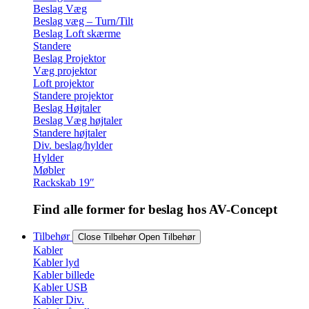
Beslag Væg
Beslag væg – Turn/Tilt
Beslag Loft skærme
Standere
Beslag Projektor
Væg projektor
Loft projektor
Standere projektor
Beslag Højtaler
Beslag Væg højtaler
Standere højtaler
Div. beslag/hylder
Hylder
Møbler
Rackskab 19″
Find alle former for beslag hos AV-Concept
Tilbehør
Close Tilbehør
Open Tilbehør
Kabler
Kabler lyd
Kabler billede
Kabler USB
Kabler Div.