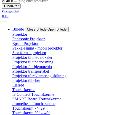
Search ...
Produkter
Kampagnetilbud
Outlet
Billede
Close Billede
Open Billede
Projektor
Panasonic Projektor
Epson Projektor
Pakkeløsning - mobil projektor
Stor format projektor
Projektor til mødelokaler
Projektor til undervisning
Projektor for hjemmebio
Projektor transportabel
Projektor til reklamer og skiltning
Projektor tilbehør
Lærred
Touchskærme
I3 Connect Touchskærme
SMART Board Touchskærme
Promethean Touchskærme
Touchskærm 7″- 29″
Touchskærm 30″ – 49″