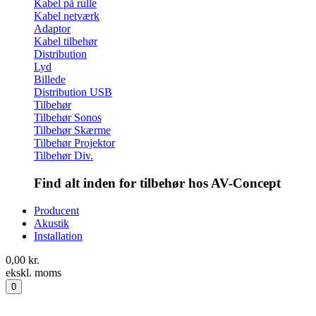
Kabel på rulle
Kabel netværk
Adaptor
Kabel tilbehør
Distribution
Lyd
Billede
Distribution USB
Tilbehør
Tilbehør Sonos
Tilbehør Skærme
Tilbehør Projektor
Tilbehør Div.
Find alt inden for tilbehør hos AV-Concept
Producent
Akustik
Installation
0,00
kr.
ekskl. moms
0