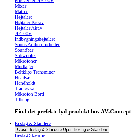
Forstærker 70/100V
Mixer
Matrix
Højtalere
Højtaler Passiv
Højtaler Aktiv
70/100V
Indbygningshøjtalere
Sonos Audio produkter
Soundbar
Subwoofer
Mikrofoner
Modtager
Beltklips Transmitter
Headsæt
Håndholdt
Trådløs sæt
Mikrofon Bord
Tilbehør
Find det perfekte lyd produkt hos AV-Concept
Beslag & Standere
Close Beslag & Standere
Open Beslag & Standere
Beslag Skærme