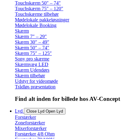
Touchskærm 50″ – 74″
Touchskærm 75″ – 120″
Touchskærme tilbehør
Mødelokale pakkeløsninger
Mødelokale Booking
Skærm
Skærm 7″ – 29″
Skærm 30″ – 49″
Skærm 50″ – 74″
Skærm 75″ – 125″
Sony pro skærme
Skærmvæg LED
Skærm Udendørs
Skærm tilbehør
Udstyr for videomøde
Trådløs præsentation
Find alt inden for billede hos AV-Concept
Lyd
Close Lyd
Open Lyd
Forstærker
Zoneforstærker
Mixerforstærker
Forstærker 4/8 Ohm