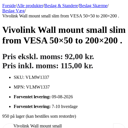
Forside
/
Alle produkter
/
Beslag & Standere
/
Beslag Skærme
/
Beslag Væg
/
Vivolink Wall mount small slim from VESA 50×50 to 200×200 .
Vivolink Wall mount small slim
from VESA 50×50 to 200×200 .
Pris ekskl. moms:
92,00
kr.
Pris inkl. moms:
115,00
kr.
SKU: VLMW1337
MPN: VLMW1337
Forventet levering:
09-08-2026
Forventet levering:
7-10 hverdage
950 på lager (kan bestilles som restordre)
Vivolink Wall mount small