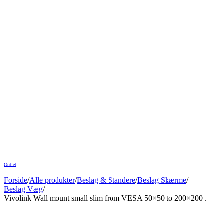
Outlet
Forside
/
Alle produkter
/
Beslag & Standere
/
Beslag Skærme
/
Beslag Væg
/
Vivolink Wall mount small slim from VESA 50×50 to 200×200 .