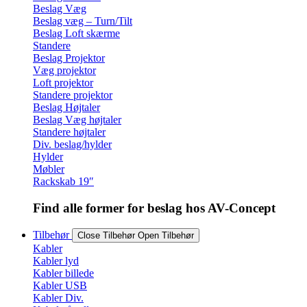
Beslag Væg
Beslag væg – Turn/Tilt
Beslag Loft skærme
Standere
Beslag Projektor
Væg projektor
Loft projektor
Standere projektor
Beslag Højtaler
Beslag Væg højtaler
Standere højtaler
Div. beslag/hylder
Hylder
Møbler
Rackskab 19″
Find alle former for beslag hos AV-Concept
Tilbehør
Close Tilbehør
Open Tilbehør
Kabler
Kabler lyd
Kabler billede
Kabler USB
Kabler Div.