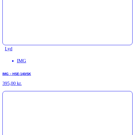
Lyd
IMG
IMG – HSE-140/SK
395,00
kr.