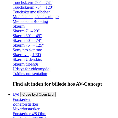
Touchskærm 50″ – 74″
Touchskærm 75″ – 120″
Touchskærme tilbehør
Mødelokale pakkeløsninger
Mødelokale Booking
Skærm
Skærm 7″ – 29″
Skærm 30″ – 49″
Skærm 50″ – 74″
Skærm 75″ – 125″
Sony pro skærme
Skærmvæg LED
Skærm Udendørs
Skærm tilbehør
Udstyr for videomøde
Trådløs præsentation
Find alt inden for billede hos AV-Concept
Lyd
Close Lyd
Open Lyd
Forstærker
Zoneforstærker
Mixerforstærker
Forstærker 4/8 Ohm