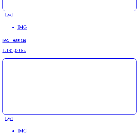
Lyd
IMG
IMG – HSE-110
1.195,00
kr.
Lyd
IMG