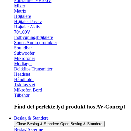
Forstærker 70/100V
Mixer
Matrix
Højtalere
Højtaler Passiv
Højtaler Aktiv
70/100V
Indbygningshøjtalere
Sonos Audio produkter
Soundbar
Subwoofer
Mikrofoner
Modtager
Beltklips Transmitter
Headsæt
Håndholdt
Trådløs sæt
Mikrofon Bord
Tilbehør
Find det perfekte lyd produkt hos AV-Concept
Beslag & Standere
Close Beslag & Standere
Open Beslag & Standere
Beslag Skærme