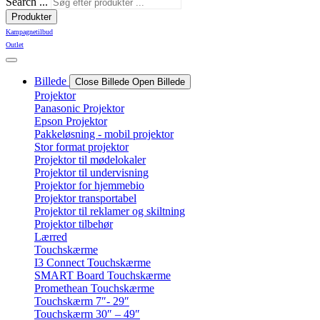
Search ...
Produkter
Kampagnetilbud
Outlet
Billede
Close Billede
Open Billede
Projektor
Panasonic Projektor
Epson Projektor
Pakkeløsning - mobil projektor
Stor format projektor
Projektor til mødelokaler
Projektor til undervisning
Projektor for hjemmebio
Projektor transportabel
Projektor til reklamer og skiltning
Projektor tilbehør
Lærred
Touchskærme
I3 Connect Touchskærme
SMART Board Touchskærme
Promethean Touchskærme
Touchskærm 7″- 29″
Touchskærm 30″ – 49″