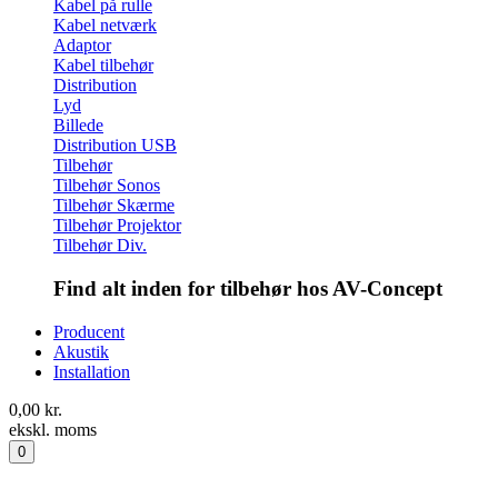
Kabel på rulle
Kabel netværk
Adaptor
Kabel tilbehør
Distribution
Lyd
Billede
Distribution USB
Tilbehør
Tilbehør Sonos
Tilbehør Skærme
Tilbehør Projektor
Tilbehør Div.
Find alt inden for tilbehør hos AV-Concept
Producent
Akustik
Installation
0,00
kr.
ekskl. moms
0