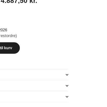
:
4.887,50
kr.
2026
restordre)
 til kurv