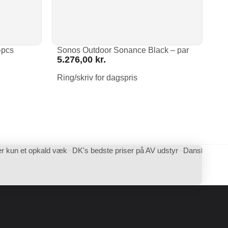
-pcs
Sonos Outdoor Sonance Black – par
5.276,00
kr.
Ring/skriv for dagspris
er kun et opkald væk
DK's bedste priser på AV udstyr
Dansk AV forh