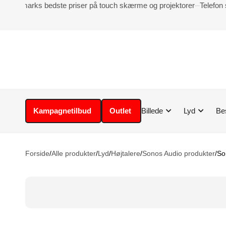
Danmarks bedste priser på touch skærme og projektorer
Telefon 
Indkøbskurv
Din kurv er tom.
Subtotal ekskl. moms
0,00
kr.
Gå til betaling
Kampagnetilbud
Outlet
Billede
Lyd
Be
Forside
/
Alle produkter
/
Lyd
/
Højtalere
/
Sonos Audio produkter
/
So