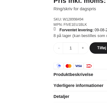
Pris inkl. moms
Ring/skriv for dagspris
SKU: W128998494
MPN: FIVE1EU1BLK
Forventet levering:
09-08-
8 på lager (kan bestilles som 
Tilføj
-
+
Produktbeskrivelse
Yderligere informationer
Detaljer