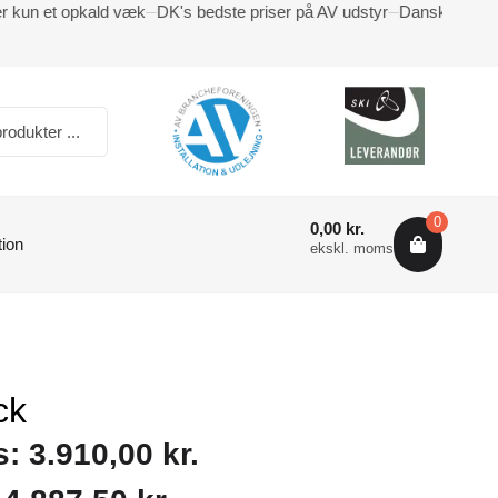
er kun et opkald væk
DK's bedste priser på AV udstyr
Dansk AV forh
0
0,00
kr.
tion
ekskl. moms
ck
s:
3.910,00
kr.