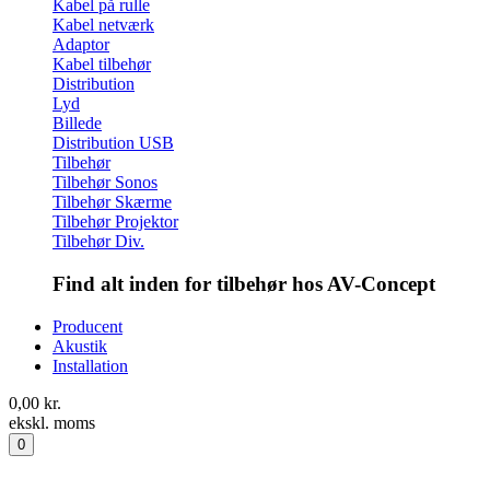
Kabel på rulle
Kabel netværk
Adaptor
Kabel tilbehør
Distribution
Lyd
Billede
Distribution USB
Tilbehør
Tilbehør Sonos
Tilbehør Skærme
Tilbehør Projektor
Tilbehør Div.
Find alt inden for tilbehør hos AV-Concept
Producent
Akustik
Installation
0,00
kr.
ekskl. moms
0