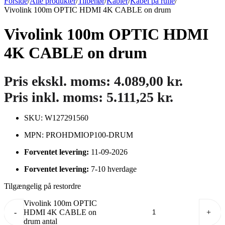
Forside
/
Alle produkter
/
Tilbehør
/
Kabler
/
Kabel på rulle
/
Vivolink 100m OPTIC HDMI 4K CABLE on drum
Vivolink 100m OPTIC HDMI
4K CABLE on drum
Pris ekskl. moms:
4.089,00
kr.
Pris inkl. moms:
5.111,25
kr.
SKU: W127291560
MPN: PROHDMIOP100-DRUM
Forventet levering:
11-09-2026
Forventet levering:
7-10 hverdage
Tilgængelig på restordre
Vivolink 100m OPTIC
-
HDMI 4K CABLE on
+
drum antal