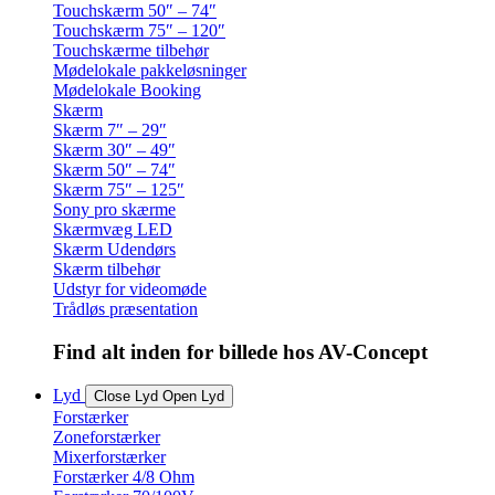
Touchskærm 50″ – 74″
Touchskærm 75″ – 120″
Touchskærme tilbehør
Mødelokale pakkeløsninger
Mødelokale Booking
Skærm
Skærm 7″ – 29″
Skærm 30″ – 49″
Skærm 50″ – 74″
Skærm 75″ – 125″
Sony pro skærme
Skærmvæg LED
Skærm Udendørs
Skærm tilbehør
Udstyr for videomøde
Trådløs præsentation
Find alt inden for billede hos AV-Concept
Lyd
Close Lyd
Open Lyd
Forstærker
Zoneforstærker
Mixerforstærker
Forstærker 4/8 Ohm