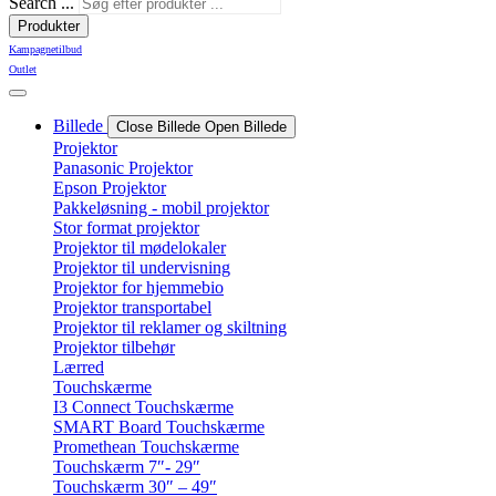
Search ...
Produkter
Kampagnetilbud
Outlet
Billede
Close Billede
Open Billede
Projektor
Panasonic Projektor
Epson Projektor
Pakkeløsning - mobil projektor
Stor format projektor
Projektor til mødelokaler
Projektor til undervisning
Projektor for hjemmebio
Projektor transportabel
Projektor til reklamer og skiltning
Projektor tilbehør
Lærred
Touchskærme
I3 Connect Touchskærme
SMART Board Touchskærme
Promethean Touchskærme
Touchskærm 7″- 29″
Touchskærm 30″ – 49″