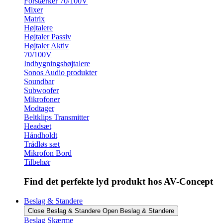
Forstærker 70/100V
Mixer
Matrix
Højtalere
Højtaler Passiv
Højtaler Aktiv
70/100V
Indbygningshøjtalere
Sonos Audio produkter
Soundbar
Subwoofer
Mikrofoner
Modtager
Beltklips Transmitter
Headsæt
Håndholdt
Trådløs sæt
Mikrofon Bord
Tilbehør
Find det perfekte lyd produkt hos AV-Concept
Beslag & Standere
Close Beslag & Standere
Open Beslag & Standere
Beslag Skærme