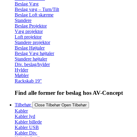
Beslag Væg
Beslag væg – Turn/Tilt
Beslag Loft skærme
Standere
Beslag Projektor
Væg projektor
Loft projektor
Standere projektor
Beslag Højtaler
Beslag Væg højtaler
Standere højtaler
Div. beslag/hylder
Hylder
Møbler
Rackskab 19″
Find alle former for beslag hos AV-Concept
Tilbehør
Close Tilbehør
Open Tilbehør
Kabler
Kabler lyd
Kabler billede
Kabler USB
Kabler Div.