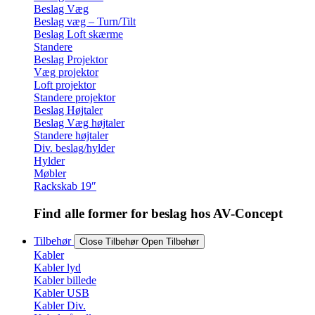
Beslag Væg
Beslag væg – Turn/Tilt
Beslag Loft skærme
Standere
Beslag Projektor
Væg projektor
Loft projektor
Standere projektor
Beslag Højtaler
Beslag Væg højtaler
Standere højtaler
Div. beslag/hylder
Hylder
Møbler
Rackskab 19″
Find alle former for beslag hos AV-Concept
Tilbehør
Close Tilbehør
Open Tilbehør
Kabler
Kabler lyd
Kabler billede
Kabler USB
Kabler Div.