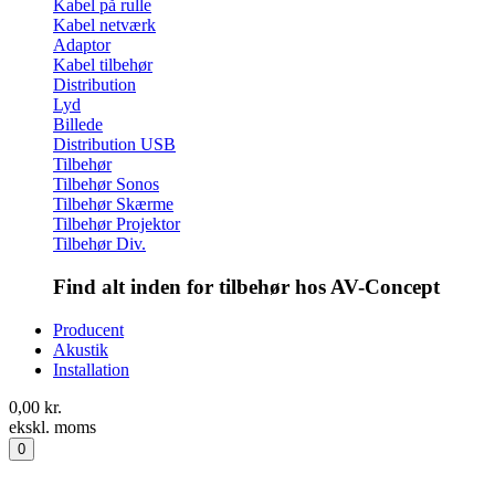
Kabel på rulle
Kabel netværk
Adaptor
Kabel tilbehør
Distribution
Lyd
Billede
Distribution USB
Tilbehør
Tilbehør Sonos
Tilbehør Skærme
Tilbehør Projektor
Tilbehør Div.
Find alt inden for tilbehør hos AV-Concept
Producent
Akustik
Installation
0,00
kr.
ekskl. moms
0