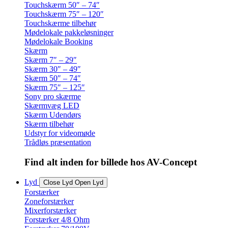
Touchskærm 50″ – 74″
Touchskærm 75″ – 120″
Touchskærme tilbehør
Mødelokale pakkeløsninger
Mødelokale Booking
Skærm
Skærm 7″ – 29″
Skærm 30″ – 49″
Skærm 50″ – 74″
Skærm 75″ – 125″
Sony pro skærme
Skærmvæg LED
Skærm Udendørs
Skærm tilbehør
Udstyr for videomøde
Trådløs præsentation
Find alt inden for billede hos AV-Concept
Lyd
Close Lyd
Open Lyd
Forstærker
Zoneforstærker
Mixerforstærker
Forstærker 4/8 Ohm