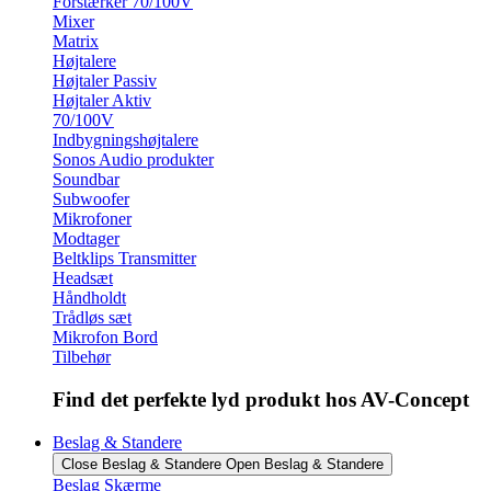
Forstærker 70/100V
Mixer
Matrix
Højtalere
Højtaler Passiv
Højtaler Aktiv
70/100V
Indbygningshøjtalere
Sonos Audio produkter
Soundbar
Subwoofer
Mikrofoner
Modtager
Beltklips Transmitter
Headsæt
Håndholdt
Trådløs sæt
Mikrofon Bord
Tilbehør
Find det perfekte lyd produkt hos AV-Concept
Beslag & Standere
Close Beslag & Standere
Open Beslag & Standere
Beslag Skærme