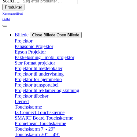
Search ...
Produkter
Kampagnetilbud
Outlet
Billede
Close Billede
Open Billede
Projektor
Panasonic Projektor
Epson Projektor
Pakkeløsning - mobil projektor
Stor format projektor
Projektor til mødelokaler
Projektor til undervisning
Projektor for hjemmebio
Projektor transportabel
Projektor til reklamer og skiltning
Projektor tilbehør
Lærred
Touchskærme
I3 Connect Touchskærme
SMART Board Touchskærme
Promethean Touchskærme
Touchskærm 7″- 29″
Touchskærm 30″ – 49″