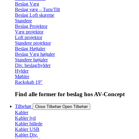
Beslag Væg
Beslag væg – Turn/Tilt
Beslag Loft skærme
Standere
Beslag Projektor
Væg projektor
Loft projektor
Standere projektor
Beslag Højtaler
Beslag Væg højtaler
Standere højtaler
Div. beslag/hylder
Hylder
Møbler
Rackskab 19″
Find alle former for beslag hos AV-Concept
Tilbehør
Close Tilbehør
Open Tilbehør
Kabler
Kabler lyd
Kabler billede
Kabler USB
Kabler Div.