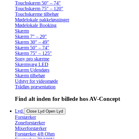
Touchskærm 50″ – 74″
Touchskærm 75″ – 120″
Touchskærme tilbehør
Mødelokale pakkeløsninger
Mødelokale Booking
Skærm
Skærm 7″ – 29″
Skærm 30″ – 49″
Skærm 50″ – 74″
Skærm 75″ – 125″
Sony pro skærme
Skærmvæg LED
Skærm Udendørs
Skærm tilbehør
Udstyr for videomøde
Trådløs præsentation
Find alt inden for billede hos AV-Concept
Lyd
Close Lyd
Open Lyd
Forstærker
Zoneforstærker
Mixerforstærker
Forstærker 4/8 Ohm