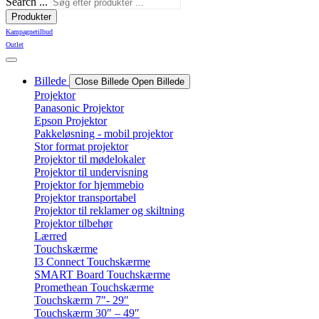
Search ...
Produkter
Kampagnetilbud
Outlet
Billede
Close Billede
Open Billede
Projektor
Panasonic Projektor
Epson Projektor
Pakkeløsning - mobil projektor
Stor format projektor
Projektor til mødelokaler
Projektor til undervisning
Projektor for hjemmebio
Projektor transportabel
Projektor til reklamer og skiltning
Projektor tilbehør
Lærred
Touchskærme
I3 Connect Touchskærme
SMART Board Touchskærme
Promethean Touchskærme
Touchskærm 7″- 29″
Touchskærm 30″ – 49″