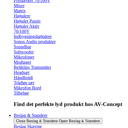
Forstærker 70/100V
Mixer
Matrix
Højtalere
Højtaler Passiv
Højtaler Aktiv
70/100V
Indbygningshøjtalere
Sonos Audio produkter
Soundbar
Subwoofer
Mikrofoner
Modtager
Beltklips Transmitter
Headsæt
Håndholdt
Trådløs sæt
Mikrofon Bord
Tilbehør
Find det perfekte lyd produkt hos AV-Concept
Beslag & Standere
Close Beslag & Standere
Open Beslag & Standere
Beslag Skærme