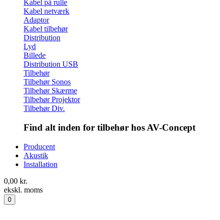
Kabel på rulle
Kabel netværk
Adaptor
Kabel tilbehør
Distribution
Lyd
Billede
Distribution USB
Tilbehør
Tilbehør Sonos
Tilbehør Skærme
Tilbehør Projektor
Tilbehør Div.
Find alt inden for tilbehør hos AV-Concept
Producent
Akustik
Installation
0,00
kr.
ekskl. moms
0