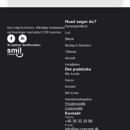
Hvad søger du?
Kampagnetilbud
Kun salg til erhverv, offentlige institutioner
og foreninger med aktivt CVR nummer.
Lyd
Billede
Vi støtter Smilfonden:
Beslag & Standere
Tilbehør
Akustik
Installation
Det praktiske
Bliv kunde
Kasse
Kontakt
Min konto
Handelsbetingelser
Privatlivspolitik
Cookiepolitik
Kontakt
Telefon
+45 30 32 18 89
E-mail
info@av-concept.dk