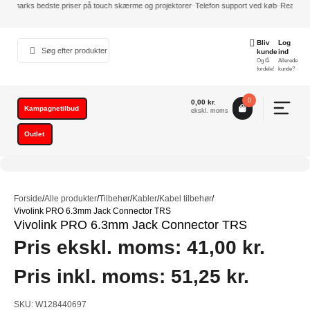
Danmarks bedste priser på touch skærme og projektorer
Telefon support ved køb
Reaktions
Indkøbskurv
Bliv
Log
Din
kunde
ind
Og få
Allerede
kurv
fordele!
kunde?
er
tom.
0
0,00
kr.
Kampagnetilbud
Subtotal
0,00
kr.
ekskl. moms
ekskl.
Outlet
moms
Gå til
betaling
Forside
/
Alle produkter
/
Tilbehør
/
Kabler
/
Kabel tilbehør
/
Vivolink PRO 6.3mm Jack Connector TRS
Vivolink PRO 6.3mm Jack Connector TRS
Pris ekskl. moms:
41,00
kr.
Pris inkl. moms:
51,25
kr.
SKU: W128440697