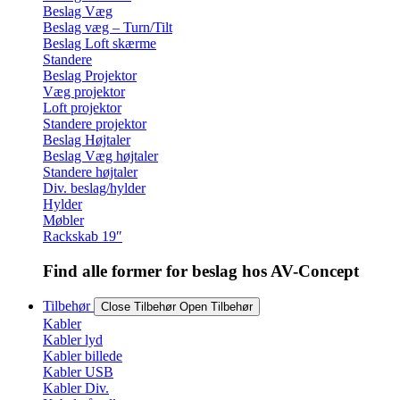
Beslag Væg
Beslag væg – Turn/Tilt
Beslag Loft skærme
Standere
Beslag Projektor
Væg projektor
Loft projektor
Standere projektor
Beslag Højtaler
Beslag Væg højtaler
Standere højtaler
Div. beslag/hylder
Hylder
Møbler
Rackskab 19″
Find alle former for beslag hos AV-Concept
Tilbehør
Close Tilbehør
Open Tilbehør
Kabler
Kabler lyd
Kabler billede
Kabler USB
Kabler Div.