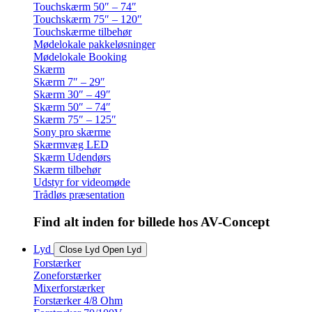
Touchskærm 50″ – 74″
Touchskærm 75″ – 120″
Touchskærme tilbehør
Mødelokale pakkeløsninger
Mødelokale Booking
Skærm
Skærm 7″ – 29″
Skærm 30″ – 49″
Skærm 50″ – 74″
Skærm 75″ – 125″
Sony pro skærme
Skærmvæg LED
Skærm Udendørs
Skærm tilbehør
Udstyr for videomøde
Trådløs præsentation
Find alt inden for billede hos AV-Concept
Lyd
Close Lyd
Open Lyd
Forstærker
Zoneforstærker
Mixerforstærker
Forstærker 4/8 Ohm