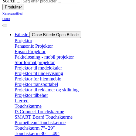
Search ...
Produkter
Kampagnetilbud
Outlet
Billede
Close Billede
Open Billede
Projektor
Panasonic Projektor
Epson Projektor
Pakkeløsning - mobil projektor
Stor format projektor
Projektor til mødelokaler
Projektor til undervisning
Projektor for hjemmebio
Projektor transportabel
Projektor til reklamer og skiltning
Projektor tilbehør
Lærred
Touchskærme
I3 Connect Touchskærme
SMART Board Touchskærme
Promethean Touchskærme
Touchskærm 7″- 29″
Touchskærm 30″ – 49″