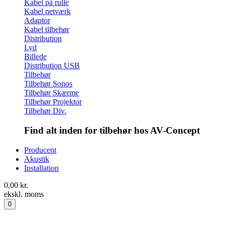
Kabel på rulle
Kabel netværk
Adaptor
Kabel tilbehør
Distribution
Lyd
Billede
Distribution USB
Tilbehør
Tilbehør Sonos
Tilbehør Skærme
Tilbehør Projektor
Tilbehør Div.
Find alt inden for tilbehør hos AV-Concept
Producent
Akustik
Installation
0,00
kr.
ekskl. moms
0