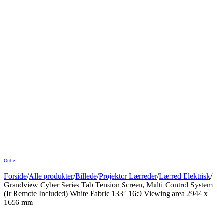
Outlet
Forside
/
Alle produkter
/
Billede
/
Projektor Lærreder
/
Lærred Elektrisk
/
Grandview Cyber Series Tab-Tension Screen, Multi-Control System
(Ir Remote Included) White Fabric 133″ 16:9 Viewing area 2944 x
1656 mm