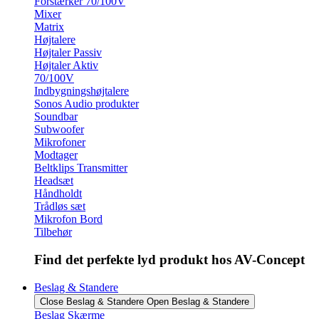
Forstærker 70/100V
Mixer
Matrix
Højtalere
Højtaler Passiv
Højtaler Aktiv
70/100V
Indbygningshøjtalere
Sonos Audio produkter
Soundbar
Subwoofer
Mikrofoner
Modtager
Beltklips Transmitter
Headsæt
Håndholdt
Trådløs sæt
Mikrofon Bord
Tilbehør
Find det perfekte lyd produkt hos AV-Concept
Beslag & Standere
Close Beslag & Standere
Open Beslag & Standere
Beslag Skærme